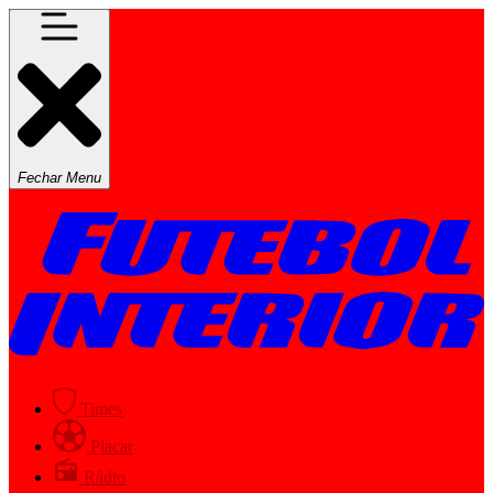
Fechar Menu
Times
Placar
Rádio