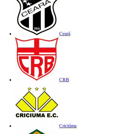
Ceará
CRB
Criciúma