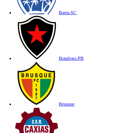
Barra-SC
Botafogo-PB
Brusque