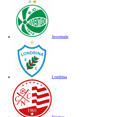
Juventude
Londrina