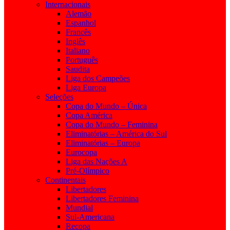
Internacionais
Alemão
Espanhol
Francês
Inglês
Italiano
Português
Saudita
Liga dos Campeões
Liga Europa
Seleções
Copa do Mundo – Única
Copa América
Copa do Mundo – Feminina
Eliminatórias – América do Sul
Eliminatórias – Europa
Eurocopa
Liga das Nações A
Pré-Olímpico
Continentais
Libertadores
Libertadores Feminina
Mundial
Sul-Americana
Recopa