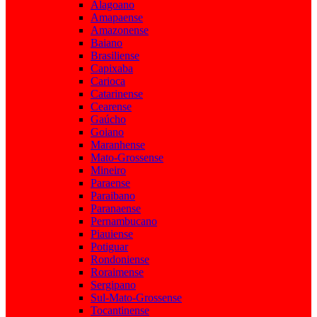
Alagoano
Amapaense
Amazonense
Baiano
Brasiliense
Capixaba
Carioca
Catarinense
Cearense
Gaúcho
Goiano
Maranhense
Mato-Grossense
Mineiro
Paraense
Paraibano
Paranaense
Pernambucano
Piauiense
Potiguar
Rondoniense
Roraimense
Sergipano
Sul-Mato-Grossense
Tocantinense