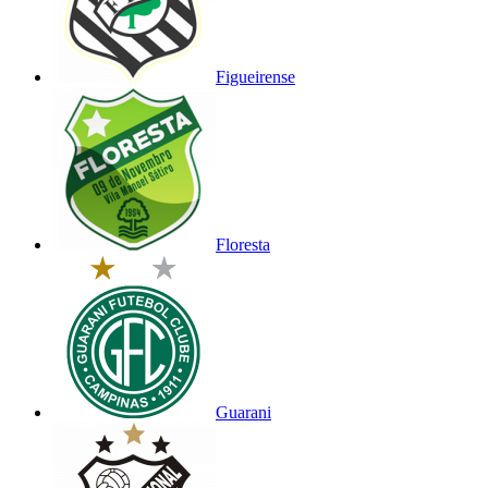
Figueirense
Floresta
Guarani