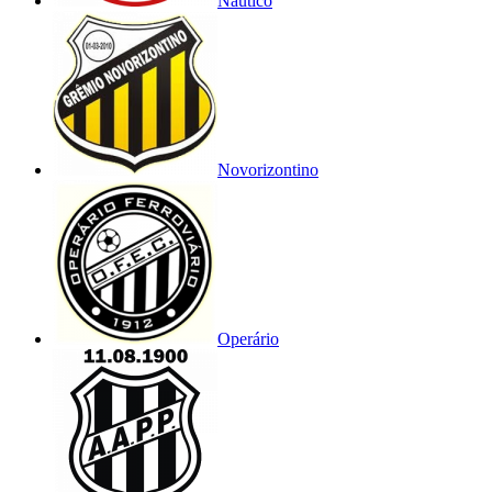
Náutico
Novorizontino
Operário