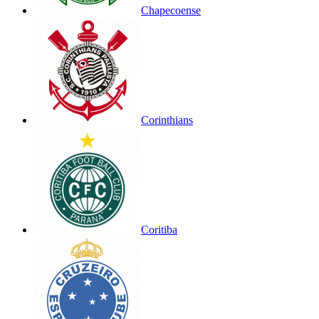
Chapecoense
Corinthians
Coritiba