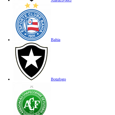
Atlético-MG
Bahia
Botafogo