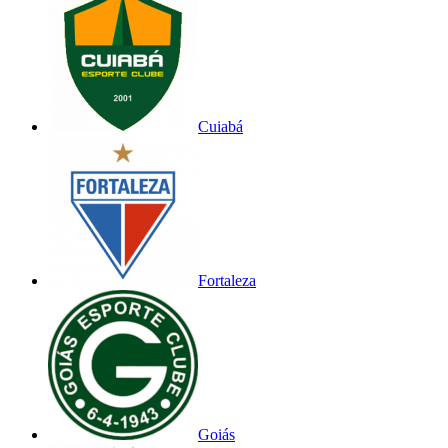
Cuiabá
Fortaleza
Goiás