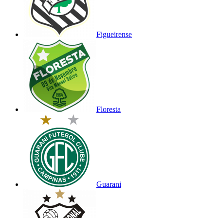
Figueirense
Floresta
Guarani