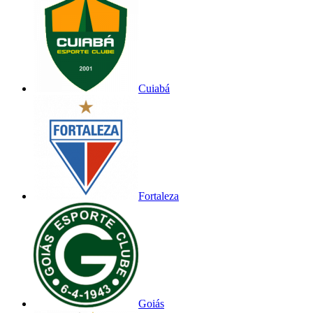
Cuiabá
Fortaleza
Goiás