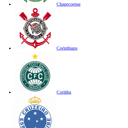
Chapecoense
Corinthians
Coritiba