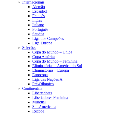
Internacionais
Alemão
Espanhol
Francês
Inglês
Italiano
Português
Saudita
Liga dos Campeões
Liga Europa
Seleções
Copa do Mundo – Única
Copa América
Copa do Mundo – Feminina
Eliminatórias – América do Sul
Eliminatórias – Europa
Eurocopa
Liga das Nações A
Pré-Olímpico
Continentais
Libertadores
Libertadores Feminina
Mundial
Sul-Americana
Recopa