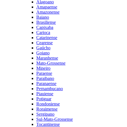
Alagoano
Amapaense
Amazonense
Baiano
Brasiliense
Capixaba
Carioca
Catarinense
Cearense
Gaúcho
Goiano
Maranhense
Mato-Grossense
Mineiro
Paraense
Paraibano
Paranaense
Pernambucano
Piauiense
Potiguar
Rondoniense
Roraimense
Sergipano
Sul-Mato-Grossense
Tocantinense