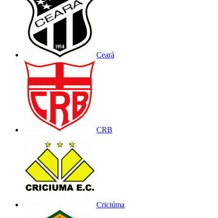
Ceará
CRB
Criciúma