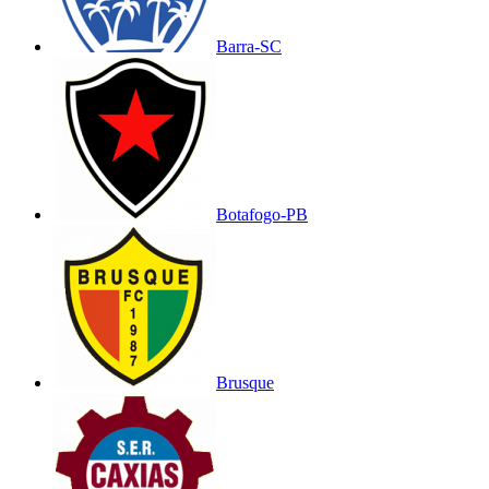
Barra-SC
Botafogo-PB
Brusque