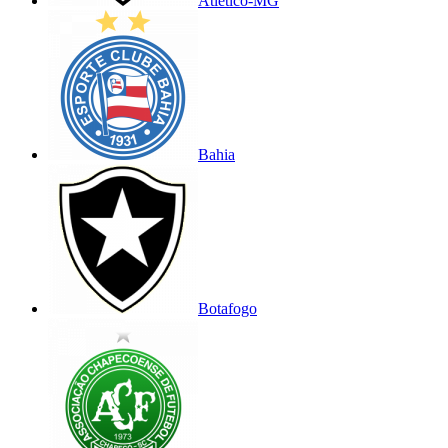
Atlético-MG
Bahia
Botafogo