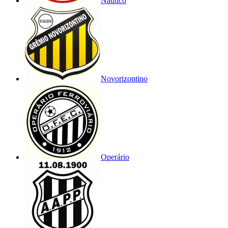
Náutico
Novorizontino
Operário