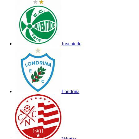
Juventude
Londrina