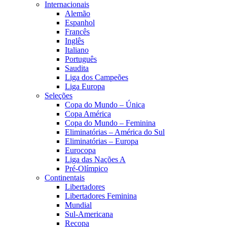
Internacionais
Alemão
Espanhol
Francês
Inglês
Italiano
Português
Saudita
Liga dos Campeões
Liga Europa
Seleções
Copa do Mundo – Única
Copa América
Copa do Mundo – Feminina
Eliminatórias – América do Sul
Eliminatórias – Europa
Eurocopa
Liga das Nações A
Pré-Olímpico
Continentais
Libertadores
Libertadores Feminina
Mundial
Sul-Americana
Recopa