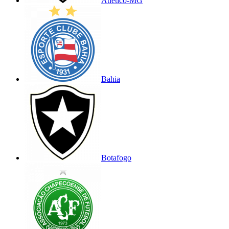
Atlético-MG
Bahia
Botafogo