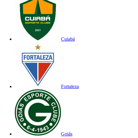
Cuiabá
Fortaleza
Goiás