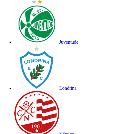
Juventude
Londrina