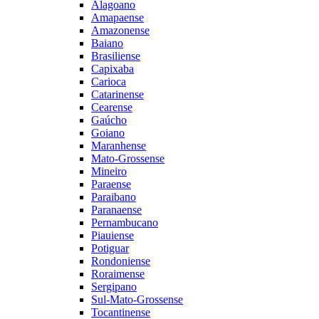
Alagoano
Amapaense
Amazonense
Baiano
Brasiliense
Capixaba
Carioca
Catarinense
Cearense
Gaúcho
Goiano
Maranhense
Mato-Grossense
Mineiro
Paraense
Paraibano
Paranaense
Pernambucano
Piauiense
Potiguar
Rondoniense
Roraimense
Sergipano
Sul-Mato-Grossense
Tocantinense