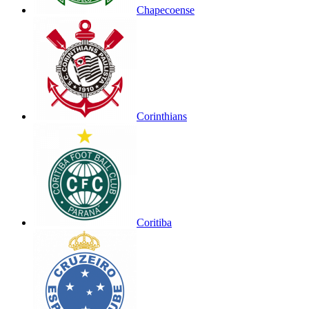
Chapecoense
Corinthians
Coritiba