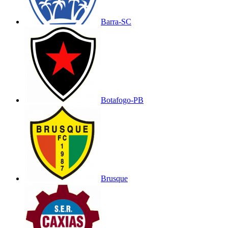
Barra-SC
Botafogo-PB
Brusque