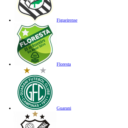
Figueirense
Floresta
Guarani