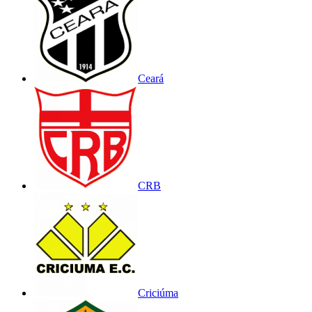
Ceará
CRB
Criciúma