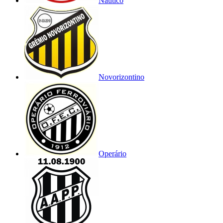
Náutico
Novorizontino
Operário