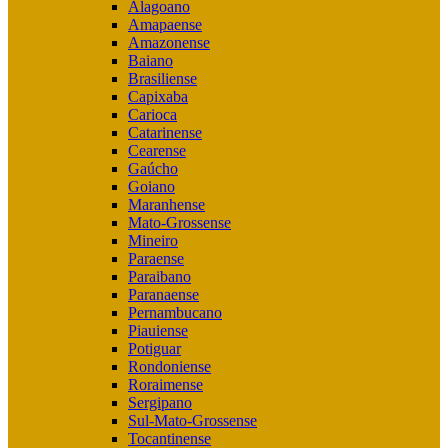
Alagoano
Amapaense
Amazonense
Baiano
Brasiliense
Capixaba
Carioca
Catarinense
Cearense
Gaúcho
Goiano
Maranhense
Mato-Grossense
Mineiro
Paraense
Paraibano
Paranaense
Pernambucano
Piauiense
Potiguar
Rondoniense
Roraimense
Sergipano
Sul-Mato-Grossense
Tocantinense