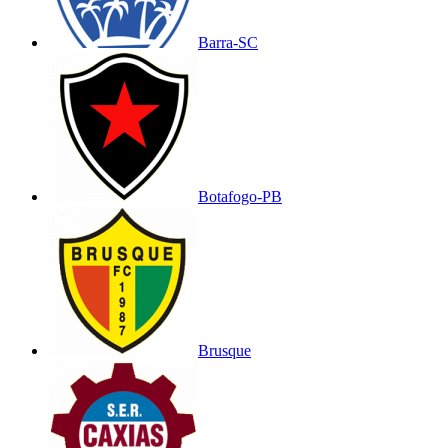
Barra-SC
Botafogo-PB
Brusque