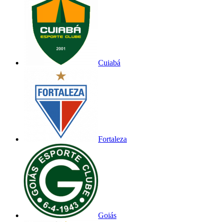
Cuiabá
Fortaleza
Goiás