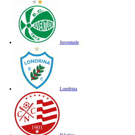
Juventude
Londrina