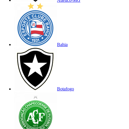
Atlético-MG
Bahia
Botafogo