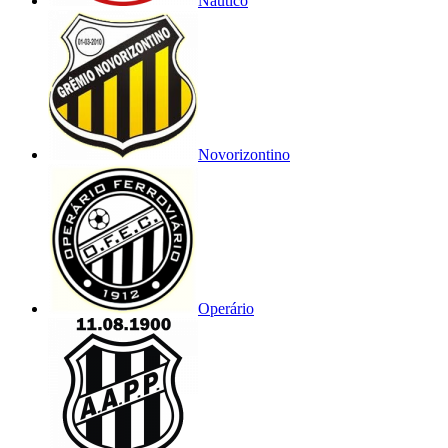
Náutico
Novorizontino
Operário