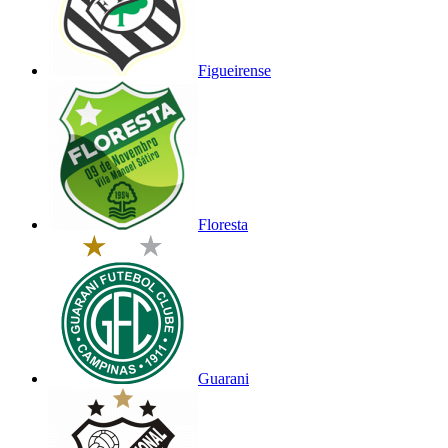
Figueirense
Floresta
Guarani