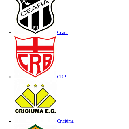
Ceará
CRB
Criciúma