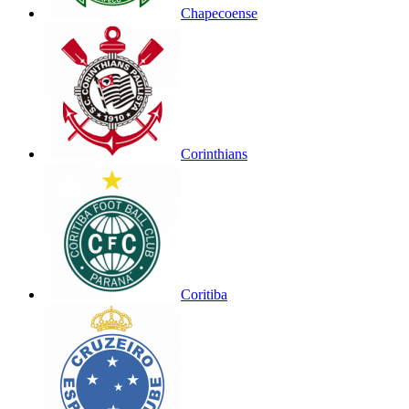
Chapecoense
Corinthians
Coritiba