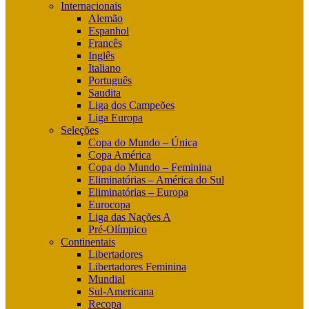
Internacionais
Alemão
Espanhol
Francês
Inglês
Italiano
Português
Saudita
Liga dos Campeões
Liga Europa
Seleções
Copa do Mundo – Única
Copa América
Copa do Mundo – Feminina
Eliminatórias – América do Sul
Eliminatórias – Europa
Eurocopa
Liga das Nações A
Pré-Olímpico
Continentais
Libertadores
Libertadores Feminina
Mundial
Sul-Americana
Recopa