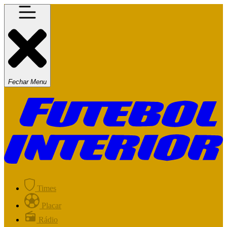
Fechar Menu
Times
Placar
Rádio