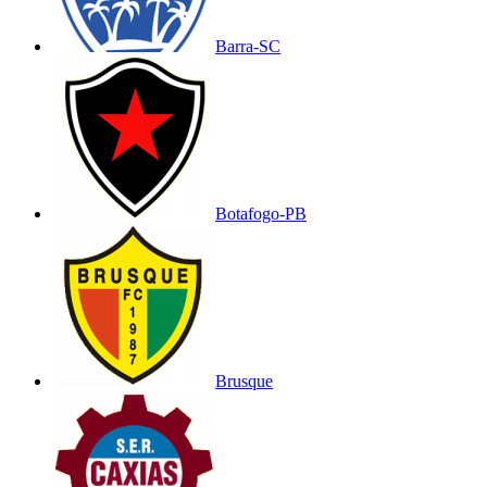
Barra-SC
Botafogo-PB
Brusque