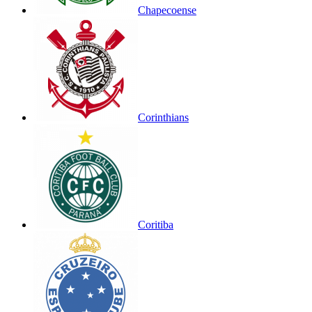
Chapecoense
Corinthians
Coritiba