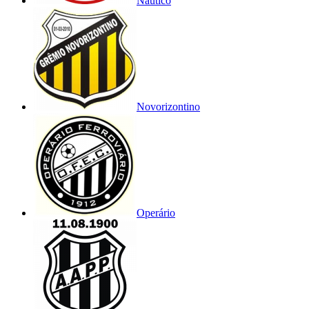
Náutico
Novorizontino
Operário