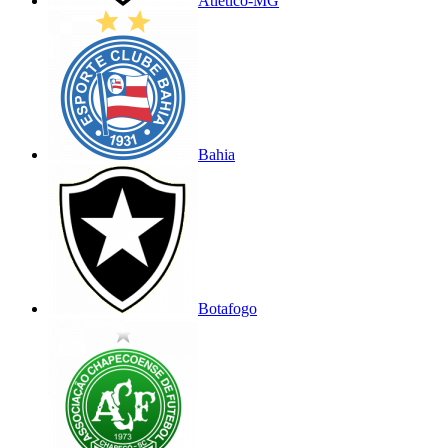
Atlético-MG
Bahia
Botafogo