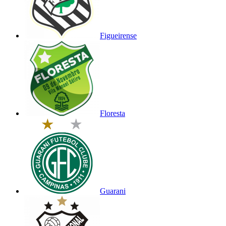
Figueirense
Floresta
Guarani