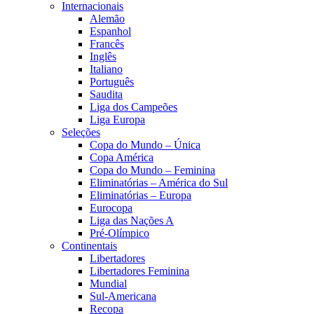
Internacionais
Alemão
Espanhol
Francês
Inglês
Italiano
Português
Saudita
Liga dos Campeões
Liga Europa
Seleções
Copa do Mundo – Única
Copa América
Copa do Mundo – Feminina
Eliminatórias – América do Sul
Eliminatórias – Europa
Eurocopa
Liga das Nações A
Pré-Olímpico
Continentais
Libertadores
Libertadores Feminina
Mundial
Sul-Americana
Recopa