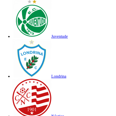
Juventude
Londrina