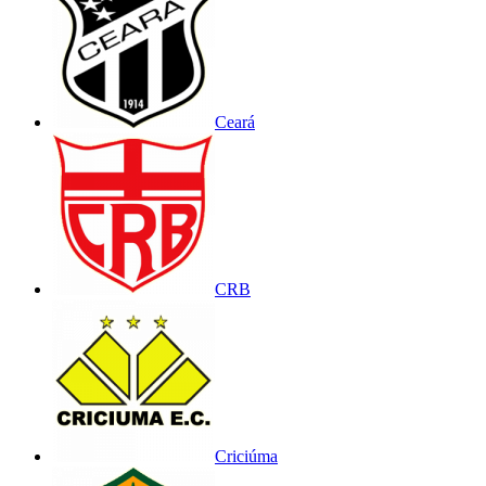
Ceará
CRB
Criciúma