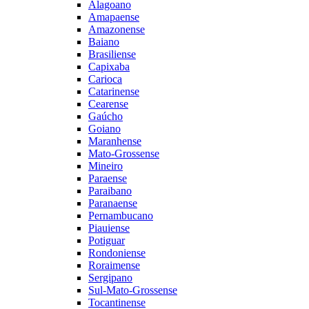
Alagoano
Amapaense
Amazonense
Baiano
Brasiliense
Capixaba
Carioca
Catarinense
Cearense
Gaúcho
Goiano
Maranhense
Mato-Grossense
Mineiro
Paraense
Paraibano
Paranaense
Pernambucano
Piauiense
Potiguar
Rondoniense
Roraimense
Sergipano
Sul-Mato-Grossense
Tocantinense