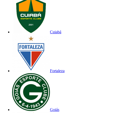
Cuiabá
Fortaleza
Goiás