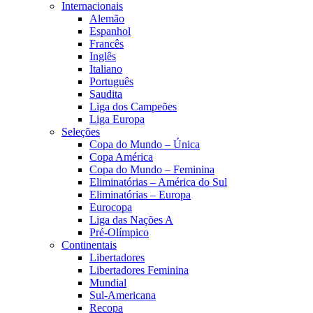
Internacionais
Alemão
Espanhol
Francês
Inglês
Italiano
Português
Saudita
Liga dos Campeões
Liga Europa
Seleções
Copa do Mundo – Única
Copa América
Copa do Mundo – Feminina
Eliminatórias – América do Sul
Eliminatórias – Europa
Eurocopa
Liga das Nações A
Pré-Olímpico
Continentais
Libertadores
Libertadores Feminina
Mundial
Sul-Americana
Recopa