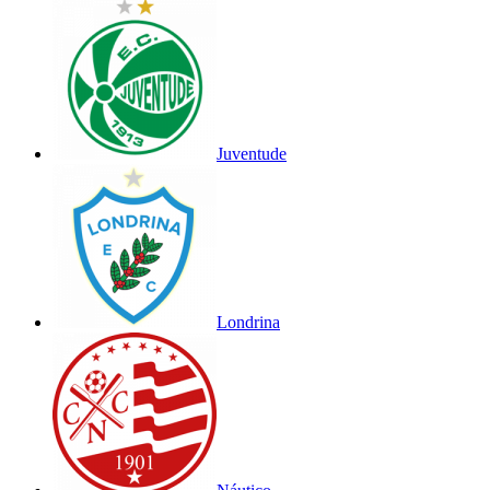
Juventude
Londrina