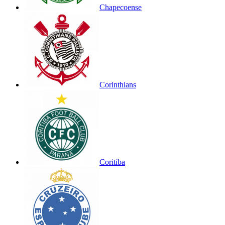
Chapecoense
Corinthians
Coritiba