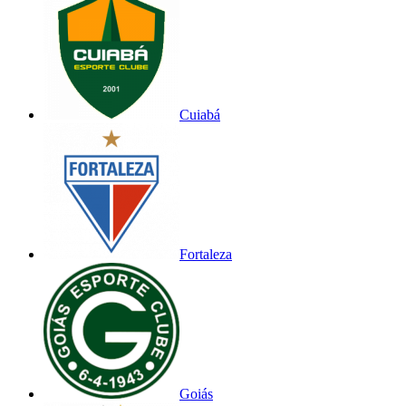
Cuiabá
Fortaleza
Goiás