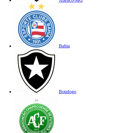
Atlético-MG
Bahia
Botafogo