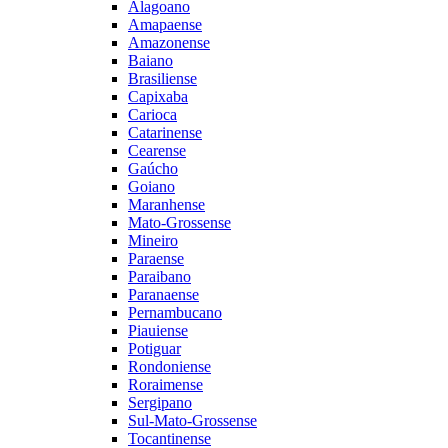
Alagoano
Amapaense
Amazonense
Baiano
Brasiliense
Capixaba
Carioca
Catarinense
Cearense
Gaúcho
Goiano
Maranhense
Mato-Grossense
Mineiro
Paraense
Paraibano
Paranaense
Pernambucano
Piauiense
Potiguar
Rondoniense
Roraimense
Sergipano
Sul-Mato-Grossense
Tocantinense