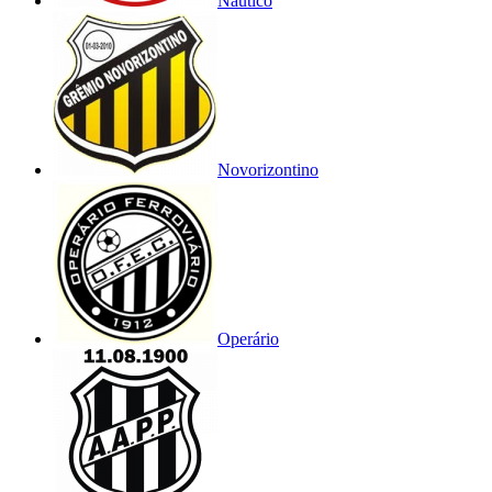
Náutico
Novorizontino
Operário