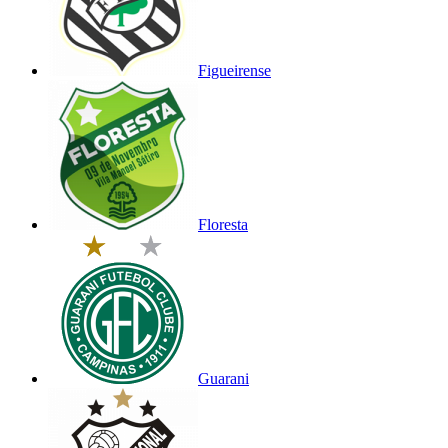
Figueirense
Floresta
Guarani