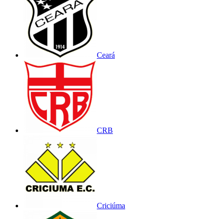
Ceará
CRB
Criciúma