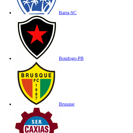
Barra-SC
Botafogo-PB
Brusque