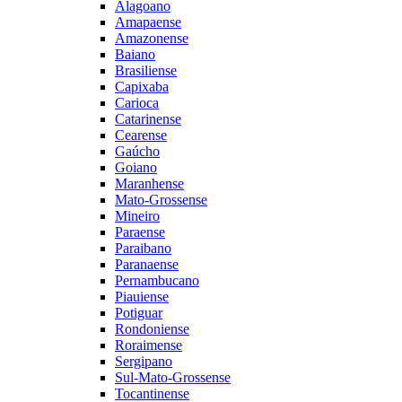
Alagoano
Amapaense
Amazonense
Baiano
Brasiliense
Capixaba
Carioca
Catarinense
Cearense
Gaúcho
Goiano
Maranhense
Mato-Grossense
Mineiro
Paraense
Paraibano
Paranaense
Pernambucano
Piauiense
Potiguar
Rondoniense
Roraimense
Sergipano
Sul-Mato-Grossense
Tocantinense