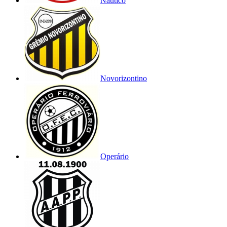
Náutico
Novorizontino
Operário