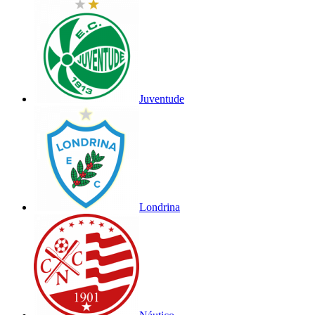
Juventude
Londrina