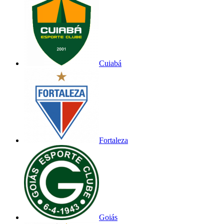
Cuiabá
Fortaleza
Goiás