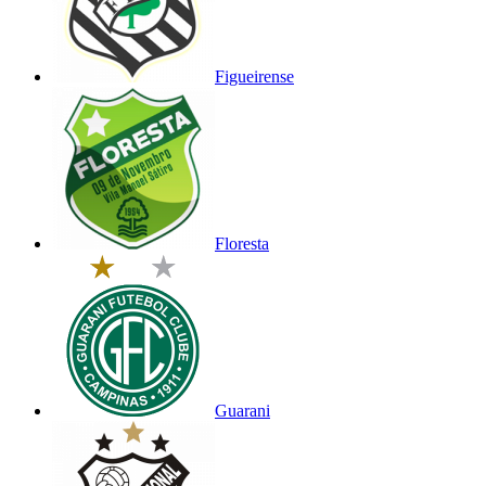
Figueirense
Floresta
Guarani