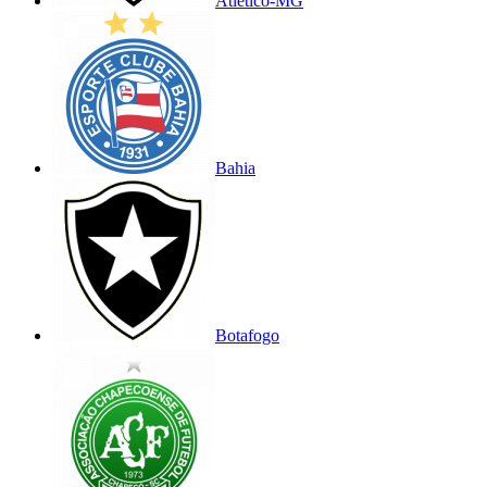
Atlético-MG
Bahia
Botafogo