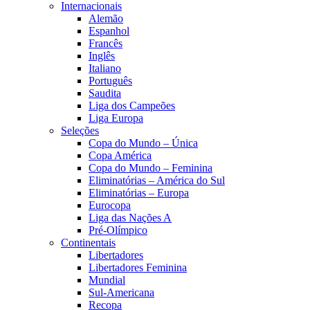
Internacionais
Alemão
Espanhol
Francês
Inglês
Italiano
Português
Saudita
Liga dos Campeões
Liga Europa
Seleções
Copa do Mundo – Única
Copa América
Copa do Mundo – Feminina
Eliminatórias – América do Sul
Eliminatórias – Europa
Eurocopa
Liga das Nações A
Pré-Olímpico
Continentais
Libertadores
Libertadores Feminina
Mundial
Sul-Americana
Recopa