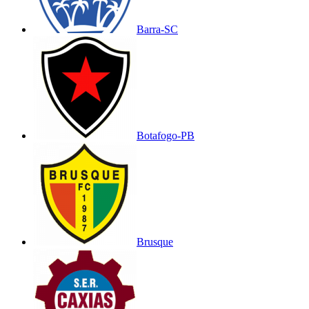
Barra-SC
Botafogo-PB
Brusque