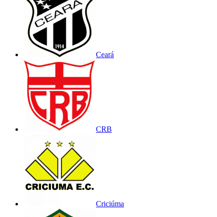
Ceará
CRB
Criciúma