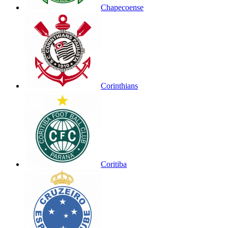
Chapecoense
Corinthians
Coritiba