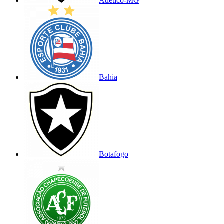
Atlético-MG
Bahia
Botafogo