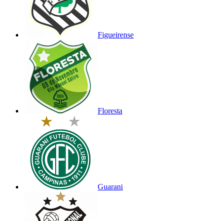
Figueirense
Floresta
Guarani