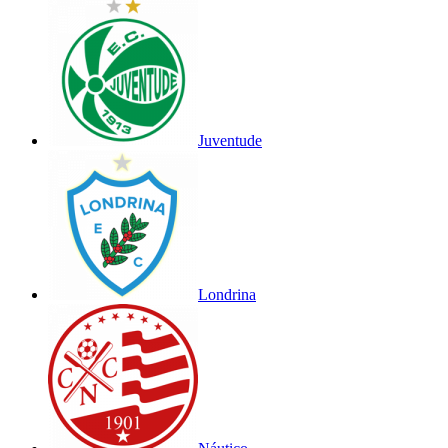
Juventude
Londrina