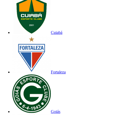
Cuiabá
Fortaleza
Goiás