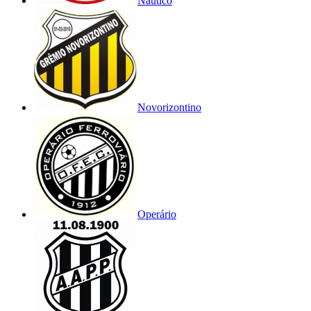
Náutico
Novorizontino
Operário