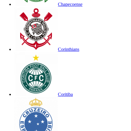
Chapecoense
Corinthians
Coritiba