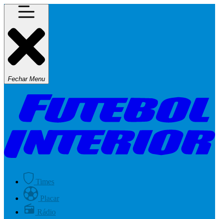
Fechar Menu
Times
Placar
Rádio