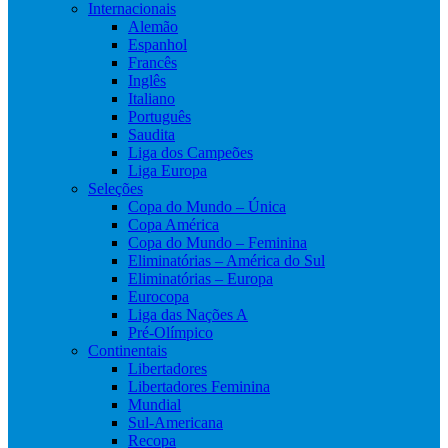
Internacionais
Alemão
Espanhol
Francês
Inglês
Italiano
Português
Saudita
Liga dos Campeões
Liga Europa
Seleções
Copa do Mundo – Única
Copa América
Copa do Mundo – Feminina
Eliminatórias – América do Sul
Eliminatórias – Europa
Eurocopa
Liga das Nações A
Pré-Olímpico
Continentais
Libertadores
Libertadores Feminina
Mundial
Sul-Americana
Recopa