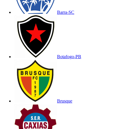
Barra-SC
Botafogo-PB
Brusque