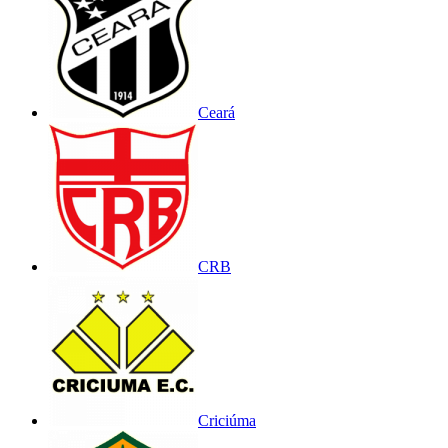
Ceará
CRB
Criciúma