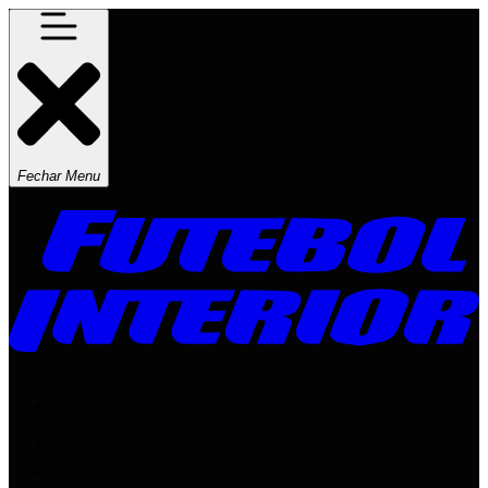
Fechar Menu
Times
Placar
Rádio