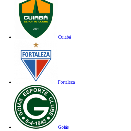
Cuiabá
Fortaleza
Goiás