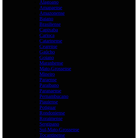
Alagoano
Amapaense
Amazonense
Baiano
Brasiliense
Capixaba
Carioca
Catarinense
Cearense
Gaúcho
Goiano
Maranhense
Mato-Grossense
Mineiro
Paraense
Paraibano
Paranaense
Pernambucano
Piauiense
Potiguar
Rondoniense
Roraimense
Sergipano
Sul-Mato-Grossense
Tocantinense