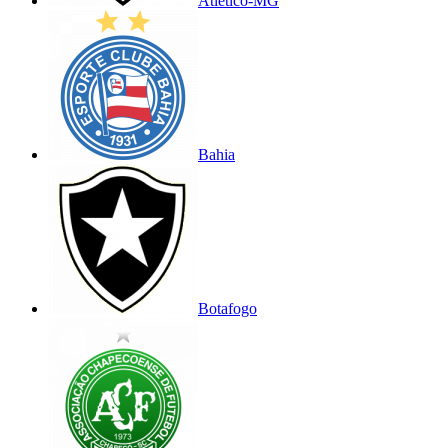
Atlético-MG
Bahia
Botafogo