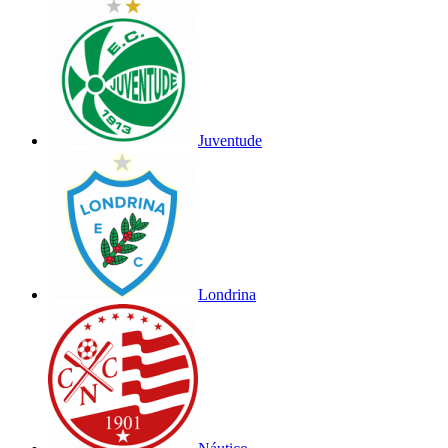
Juventude
Londrina