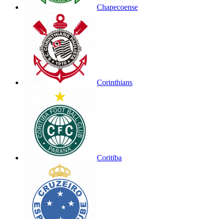
Chapecoense
Corinthians
Coritiba