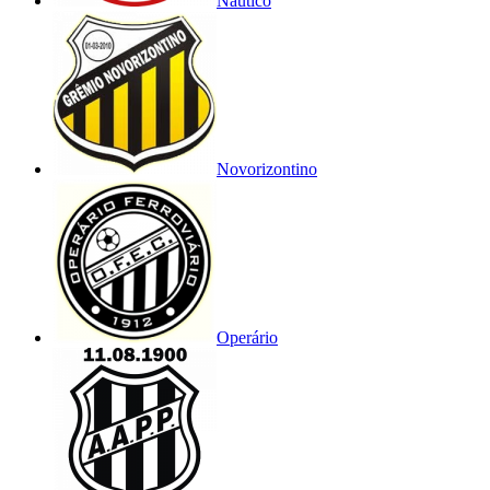
Náutico
Novorizontino
Operário