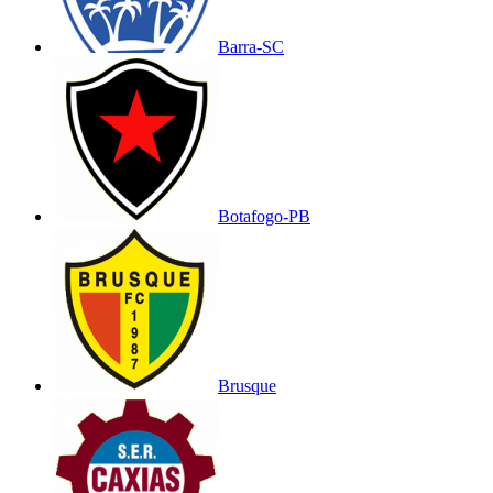
Barra-SC
Botafogo-PB
Brusque