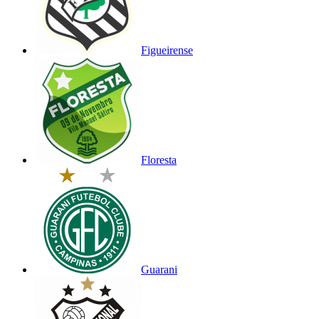
Figueirense
Floresta
Guarani