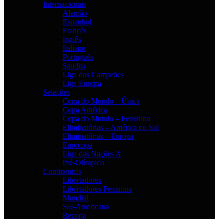
Internacionais
Alemão
Espanhol
Francês
Inglês
Italiano
Português
Saudita
Liga dos Campeões
Liga Europa
Seleções
Copa do Mundo – Única
Copa América
Copa do Mundo – Feminina
Eliminatórias – América do Sul
Eliminatórias – Europa
Eurocopa
Liga das Nações A
Pré-Olímpico
Continentais
Libertadores
Libertadores Feminina
Mundial
Sul-Americana
Recopa