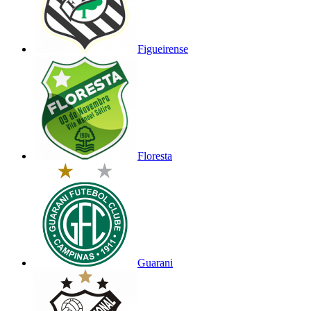
Figueirense
Floresta
Guarani