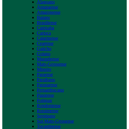
Alagoano
Amapaense
Amazonense
Baiano
Brasiliense
Capixaba
Carioca
Catarinense
Cearense
Gaúcho
Goiano
Maranhense
Mato-Grossense
Mineiro
Paraense
Paraibano
Paranaense
Pernambucano
Piauiense
Potiguar
Rondoniense
Roraimense
Sergipano
Sul-Mato-Grossense
Tocantinense