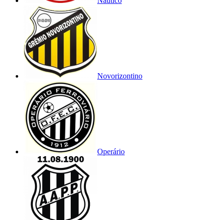
Náutico
Novorizontino
Operário