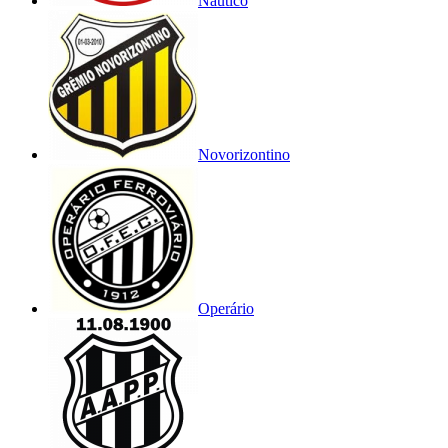
Náutico
Novorizontino
Operário