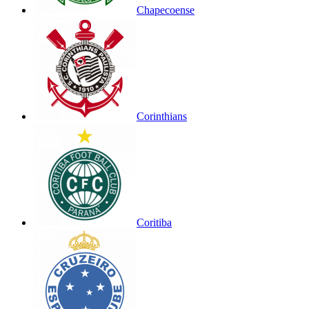
Chapecoense
Corinthians
Coritiba