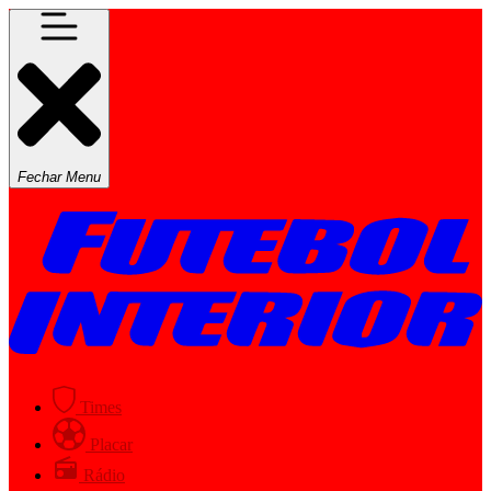
Fechar Menu
Times
Placar
Rádio