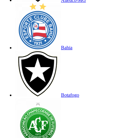
Atlético-MG
Bahia
Botafogo