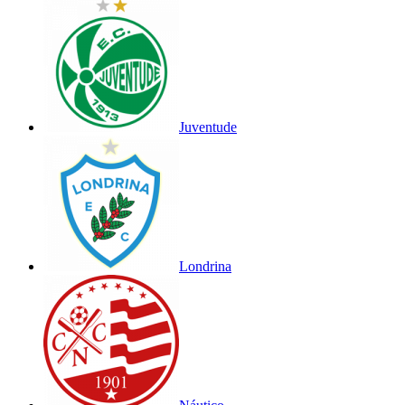
Juventude
Londrina