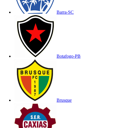
Barra-SC
Botafogo-PB
Brusque