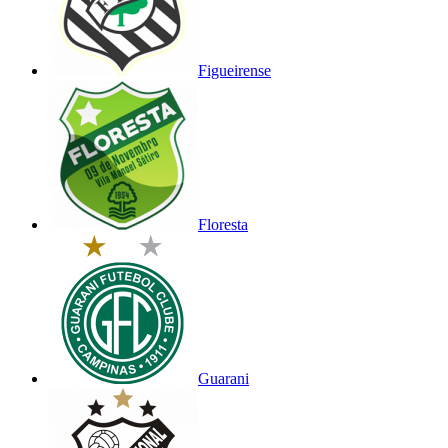
Figueirense
Floresta
Guarani