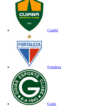
Cuiabá
Fortaleza
Goiás