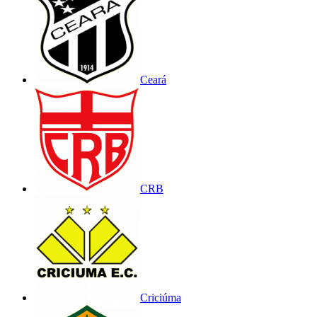
Ceará
CRB
Criciúma