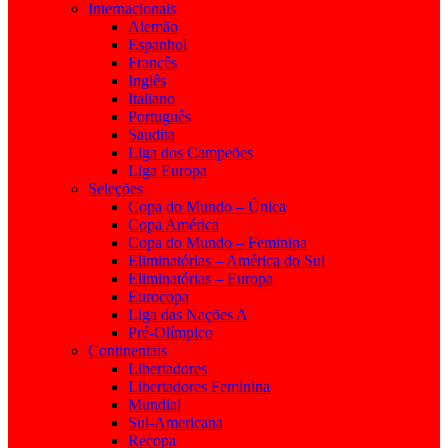
Internacionais
Alemão
Espanhol
Francês
Inglês
Italiano
Português
Saudita
Liga dos Campeões
Liga Europa
Seleções
Copa do Mundo – Única
Copa América
Copa do Mundo – Feminina
Eliminatórias – América do Sul
Eliminatórias – Europa
Eurocopa
Liga das Nações A
Pré-Olímpico
Continentais
Libertadores
Libertadores Feminina
Mundial
Sul-Americana
Recopa