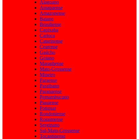
Alagoano
Amapaense
Amazonense
Baiano
Brasiliense
Capixaba
Carioca
Catarinense
Cearense
Gaúcho
Goiano
Maranhense
Mato-Grossense
Mineiro
Paraense
Paraibano
Paranaense
Pernambucano
Piauiense
Potiguar
Rondoniense
Roraimense
Sergipano
Sul-Mato-Grossense
Tocantinense