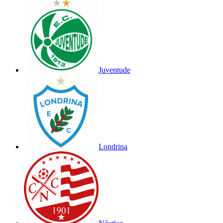
Juventude
Londrina