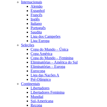
Internacionais
Alemão
Espanhol
Francês
Inglês
Italiano
Português
Saudita
Liga dos Campeões
Liga Europa
Seleções
Copa do Mundo – Única
Copa América
Copa do Mundo – Feminina
Eliminatórias – América do Sul
Eliminatórias – Europa
Eurocopa
Liga das Nações A
Pré-Olímpico
Continentais
Libertadores
Libertadores Feminina
Mundial
Sul-Americana
Recopa