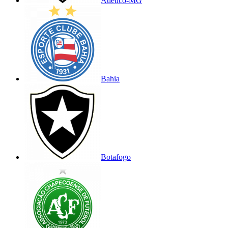
Atlético-MG
Bahia
Botafogo