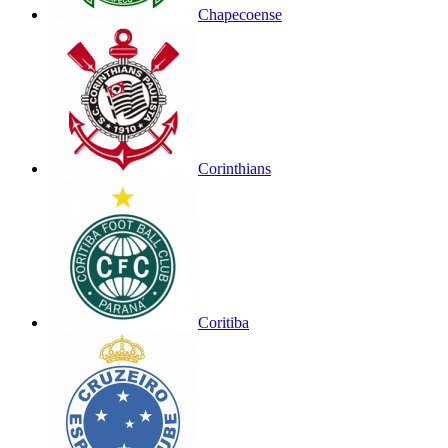
Chapecoense
Corinthians
Coritiba