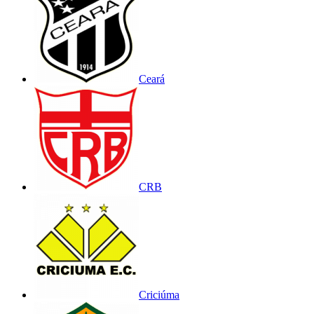
Ceará
CRB
Criciúma