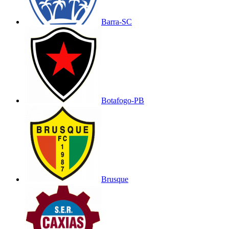
Barra-SC
Botafogo-PB
Brusque