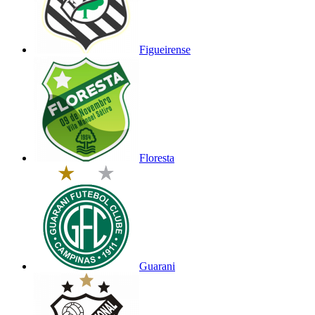
Figueirense
Floresta
Guarani