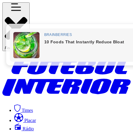
Fechar Menu
Times
Placar
Rádio