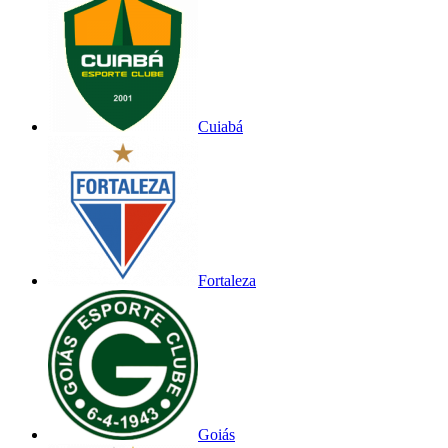
Cuiabá
Fortaleza
Goiás