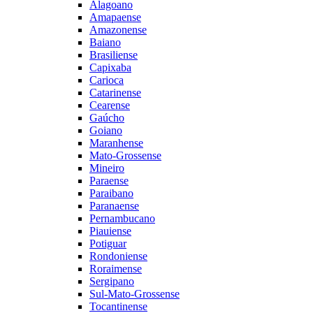
Alagoano
Amapaense
Amazonense
Baiano
Brasiliense
Capixaba
Carioca
Catarinense
Cearense
Gaúcho
Goiano
Maranhense
Mato-Grossense
Mineiro
Paraense
Paraibano
Paranaense
Pernambucano
Piauiense
Potiguar
Rondoniense
Roraimense
Sergipano
Sul-Mato-Grossense
Tocantinense