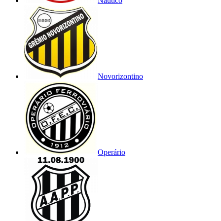
Náutico
Novorizontino
Operário