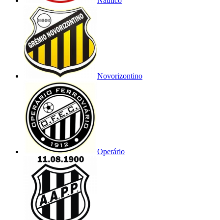
Náutico
Novorizontino
Operário