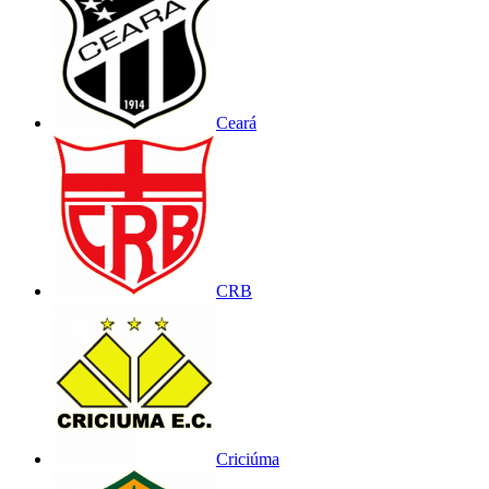
Ceará
CRB
Criciúma