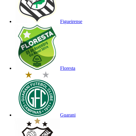
Figueirense
Floresta
Guarani