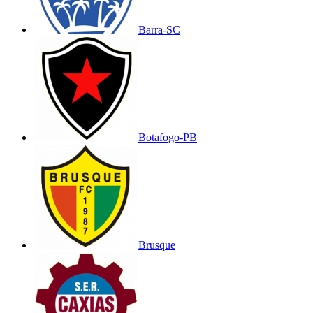
Barra-SC
Botafogo-PB
Brusque