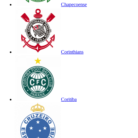
Chapecoense
Corinthians
Coritiba