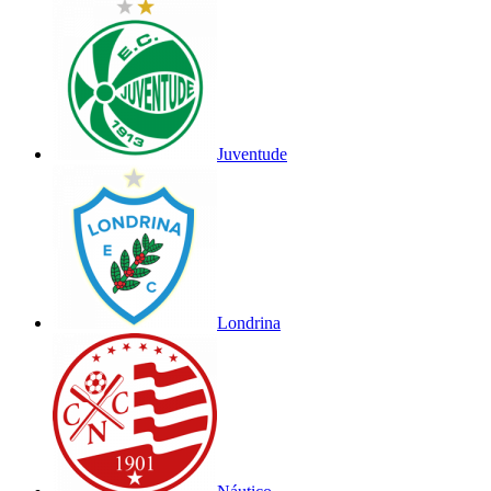
Juventude
Londrina