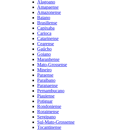
Alagoano
Amapaense
Amazonense
Baiano
Brasiliense
Capixaba
Carioca
Catarinense
Cearense
Gaúcho
Goiano
Maranhense
Mato-Grossense
Mineiro
Paraense
Paraibano
Paranaense
Pernambucano
Piauiense
Potiguar
Rondoniense
Roraimense
Sergipano
Sul-Mato-Grossense
Tocantinense