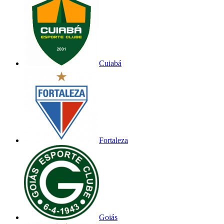
Cuiabá
Fortaleza
Goiás