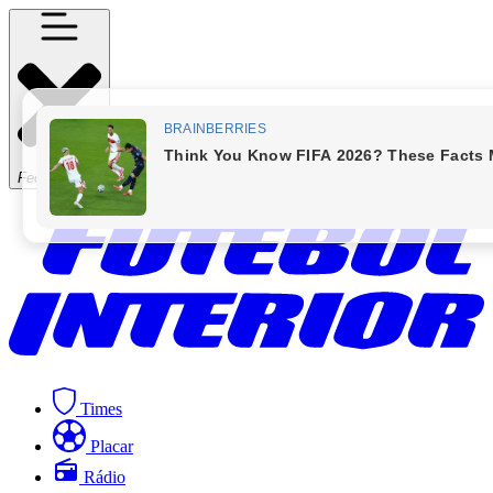
Fechar Menu
Times
Placar
Rádio