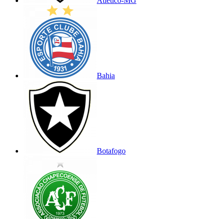
Atlético-MG
Bahia
Botafogo