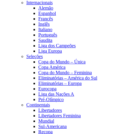
Internacionais
Alemão
Espanhol
Francês
Inglês
Italiano
Português
Saudita
Liga dos Campeões
Liga Europa
Seleções
Copa do Mundo – Única
Copa América
Copa do Mundo – Feminina
Eliminatórias – América do Sul
Eliminatórias – Europa
Eurocopa
Liga das Nações A
Pré-Olímpico
Continentais
Libertadores
Libertadores Feminina
Mundial
Sul-Americana
Recopa