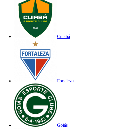
Cuiabá
Fortaleza
Goiás