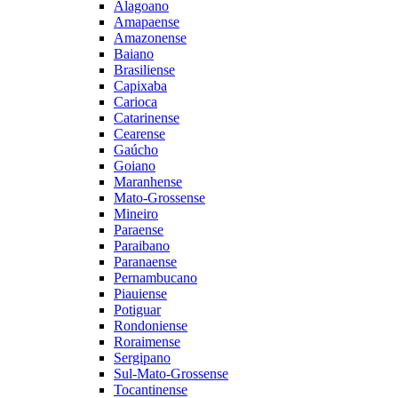
Alagoano
Amapaense
Amazonense
Baiano
Brasiliense
Capixaba
Carioca
Catarinense
Cearense
Gaúcho
Goiano
Maranhense
Mato-Grossense
Mineiro
Paraense
Paraibano
Paranaense
Pernambucano
Piauiense
Potiguar
Rondoniense
Roraimense
Sergipano
Sul-Mato-Grossense
Tocantinense