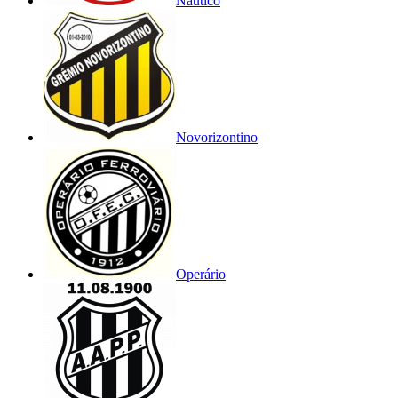
Náutico
Novorizontino
Operário