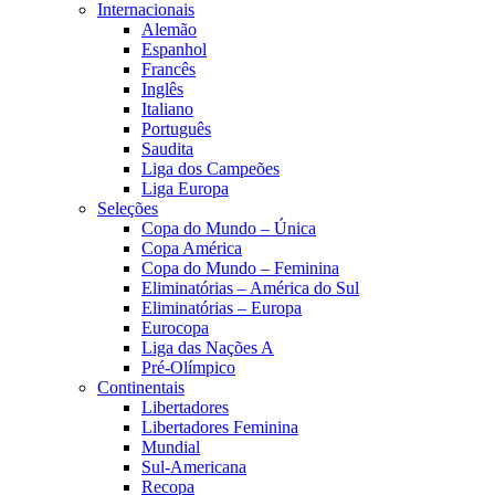
Internacionais
Alemão
Espanhol
Francês
Inglês
Italiano
Português
Saudita
Liga dos Campeões
Liga Europa
Seleções
Copa do Mundo – Única
Copa América
Copa do Mundo – Feminina
Eliminatórias – América do Sul
Eliminatórias – Europa
Eurocopa
Liga das Nações A
Pré-Olímpico
Continentais
Libertadores
Libertadores Feminina
Mundial
Sul-Americana
Recopa