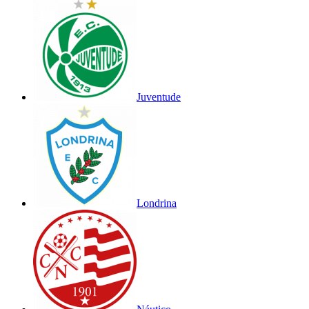
Juventude
Londrina