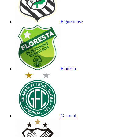
Figueirense
Floresta
Guarani