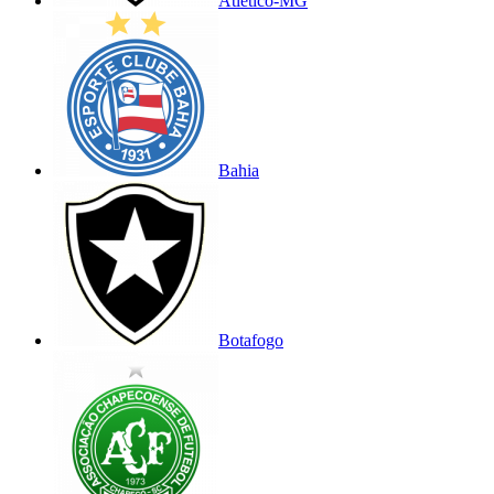
Atlético-MG
Bahia
Botafogo