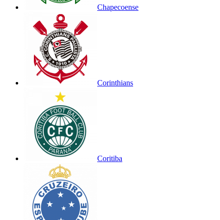
Chapecoense
Corinthians
Coritiba