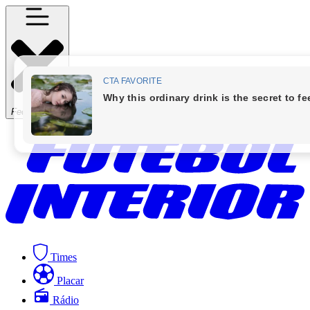
Fechar Menu
Times
Placar
Rádio