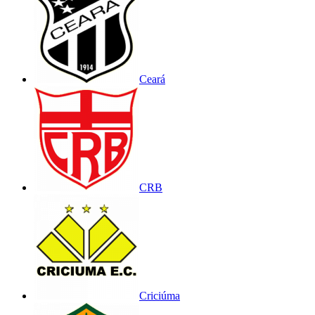
Ceará
CRB
Criciúma