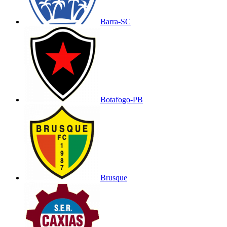
Barra-SC
Botafogo-PB
Brusque