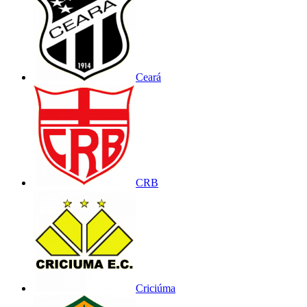
Ceará
CRB
Criciúma