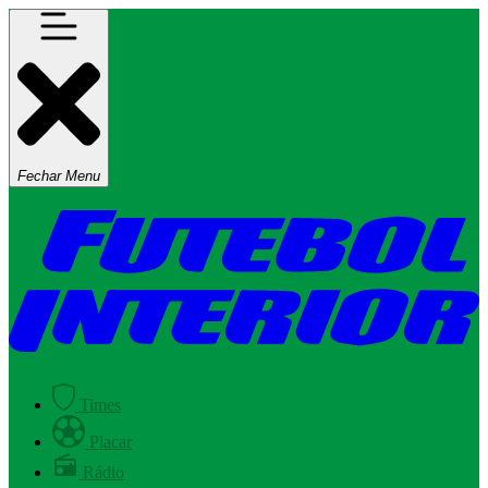
Fechar Menu
Times
Placar
Rádio