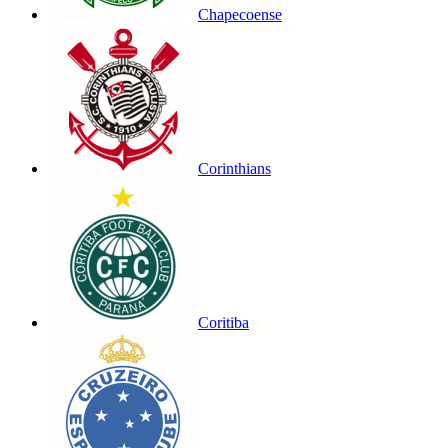
Chapecoense
Corinthians
Coritiba