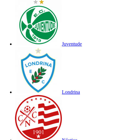
Juventude
Londrina