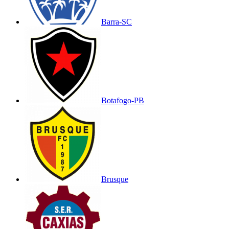
Barra-SC
Botafogo-PB
Brusque