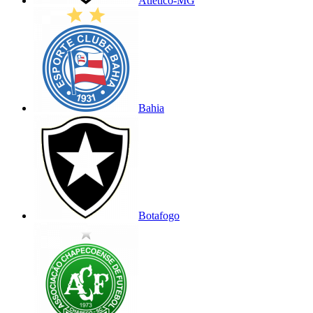
Atlético-MG
Bahia
Botafogo