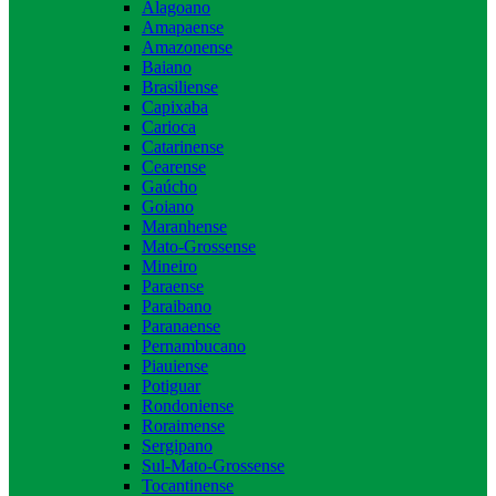
Alagoano
Amapaense
Amazonense
Baiano
Brasiliense
Capixaba
Carioca
Catarinense
Cearense
Gaúcho
Goiano
Maranhense
Mato-Grossense
Mineiro
Paraense
Paraibano
Paranaense
Pernambucano
Piauiense
Potiguar
Rondoniense
Roraimense
Sergipano
Sul-Mato-Grossense
Tocantinense