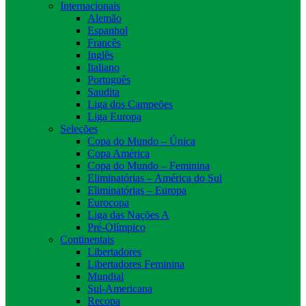
Internacionais
Alemão
Espanhol
Francês
Inglês
Italiano
Português
Saudita
Liga dos Campeões
Liga Europa
Seleções
Copa do Mundo – Única
Copa América
Copa do Mundo – Feminina
Eliminatórias – América do Sul
Eliminatórias – Europa
Eurocopa
Liga das Nações A
Pré-Olímpico
Continentais
Libertadores
Libertadores Feminina
Mundial
Sul-Americana
Recopa