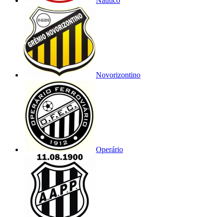
Náutico
Novorizontino
Operário