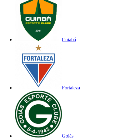
Cuiabá
Fortaleza
Goiás