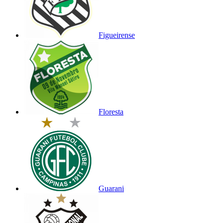
Figueirense
Floresta
Guarani