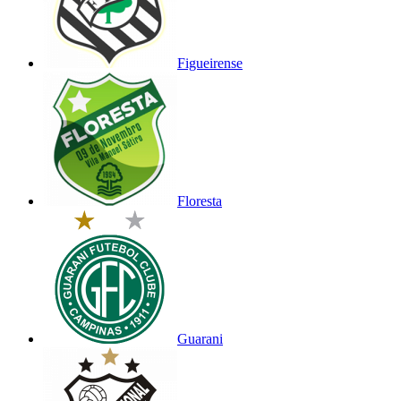
Figueirense
Floresta
Guarani