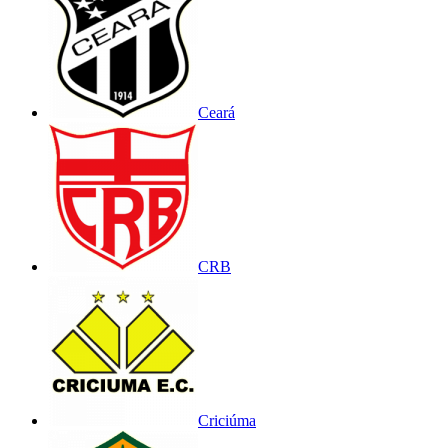
Ceará
CRB
Criciúma