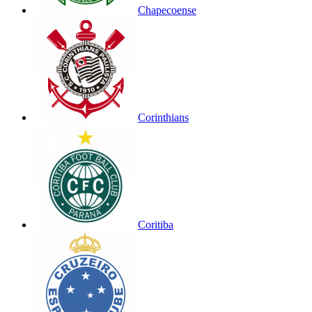
Chapecoense
Corinthians
Coritiba