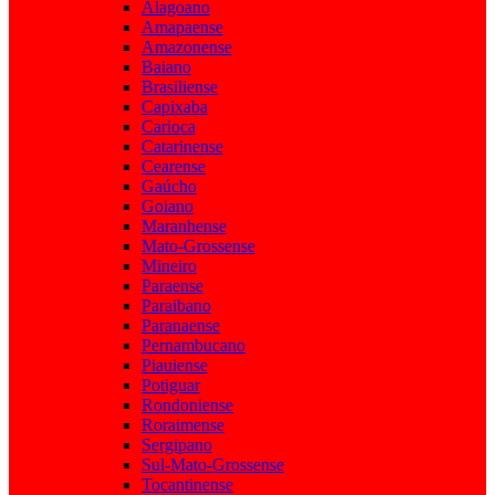
Alagoano
Amapaense
Amazonense
Baiano
Brasiliense
Capixaba
Carioca
Catarinense
Cearense
Gaúcho
Goiano
Maranhense
Mato-Grossense
Mineiro
Paraense
Paraibano
Paranaense
Pernambucano
Piauiense
Potiguar
Rondoniense
Roraimense
Sergipano
Sul-Mato-Grossense
Tocantinense