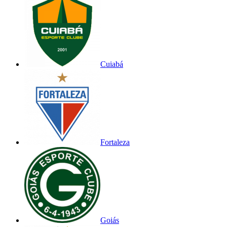
Cuiabá
Fortaleza
Goiás