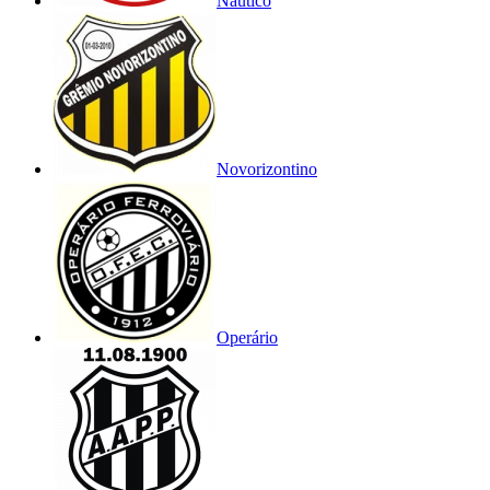
Náutico
Novorizontino
Operário