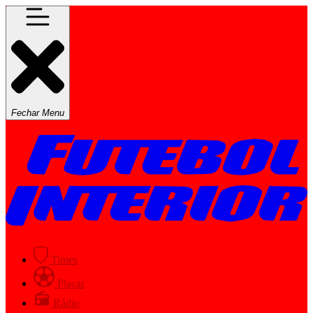
Fechar Menu
Times
Placar
Rádio