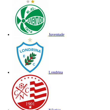
Juventude
Londrina