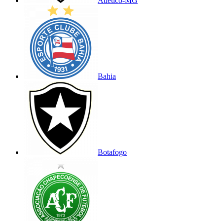
Atlético-MG
Bahia
Botafogo