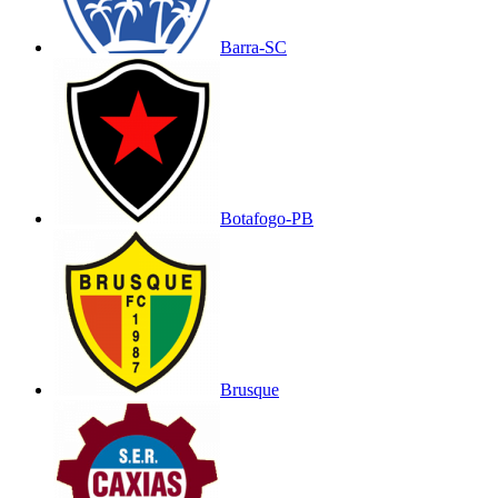
Barra-SC
Botafogo-PB
Brusque