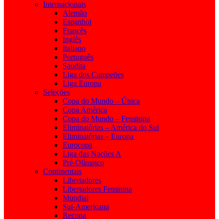
Internacionais
Alemão
Espanhol
Francês
Inglês
Italiano
Português
Saudita
Liga dos Campeões
Liga Europa
Seleções
Copa do Mundo – Única
Copa América
Copa do Mundo – Feminina
Eliminatórias – América do Sul
Eliminatórias – Europa
Eurocopa
Liga das Nações A
Pré-Olímpico
Continentais
Libertadores
Libertadores Feminina
Mundial
Sul-Americana
Recopa