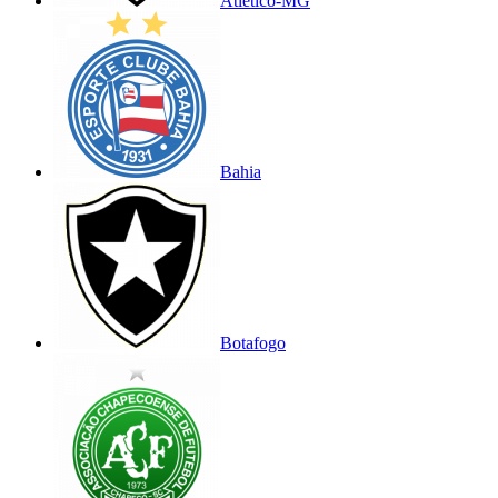
Atlético-MG
Bahia
Botafogo