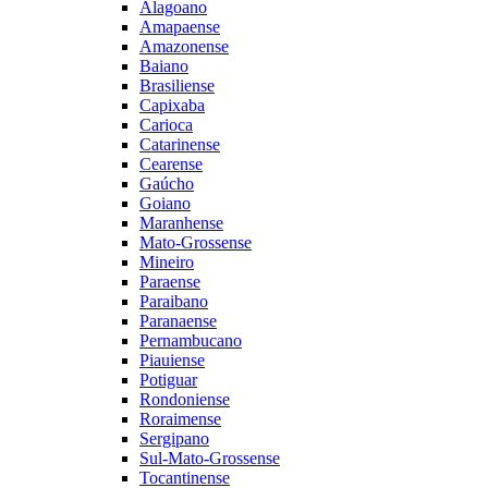
Alagoano
Amapaense
Amazonense
Baiano
Brasiliense
Capixaba
Carioca
Catarinense
Cearense
Gaúcho
Goiano
Maranhense
Mato-Grossense
Mineiro
Paraense
Paraibano
Paranaense
Pernambucano
Piauiense
Potiguar
Rondoniense
Roraimense
Sergipano
Sul-Mato-Grossense
Tocantinense