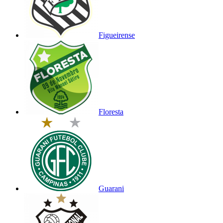
Figueirense
Floresta
Guarani