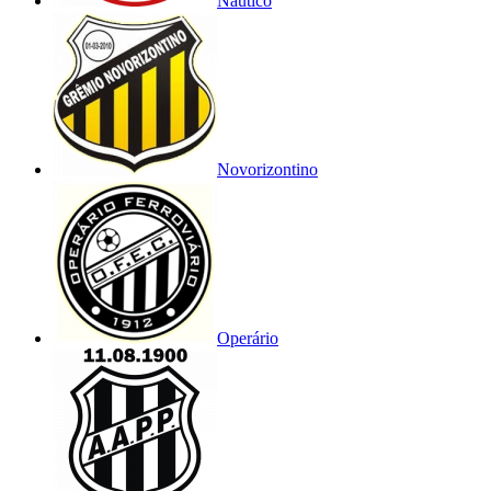
Náutico
Novorizontino
Operário