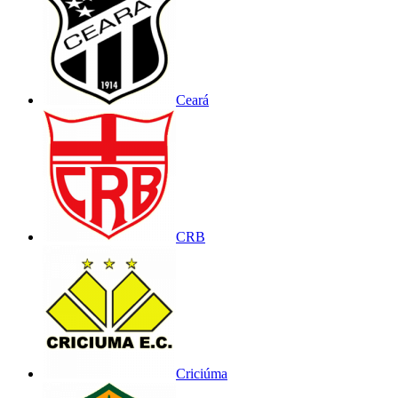
Ceará
CRB
Criciúma