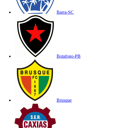
Barra-SC
Botafogo-PB
Brusque