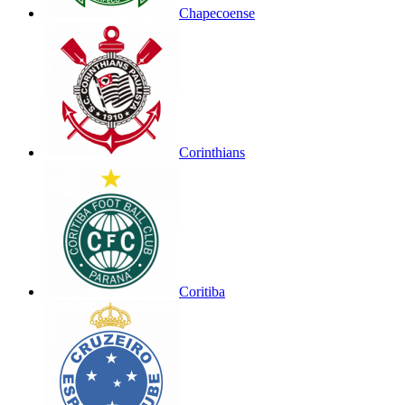
Chapecoense
Corinthians
Coritiba