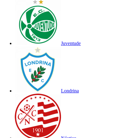
Juventude
Londrina