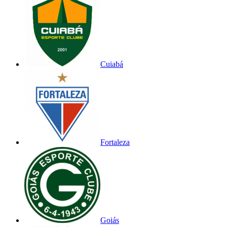
Cuiabá
Fortaleza
Goiás