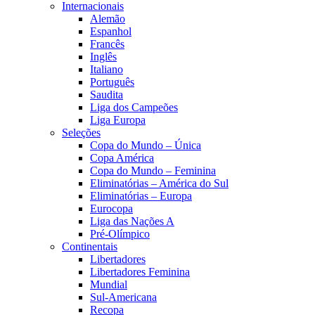
Internacionais
Alemão
Espanhol
Francês
Inglês
Italiano
Português
Saudita
Liga dos Campeões
Liga Europa
Seleções
Copa do Mundo – Única
Copa América
Copa do Mundo – Feminina
Eliminatórias – América do Sul
Eliminatórias – Europa
Eurocopa
Liga das Nações A
Pré-Olímpico
Continentais
Libertadores
Libertadores Feminina
Mundial
Sul-Americana
Recopa