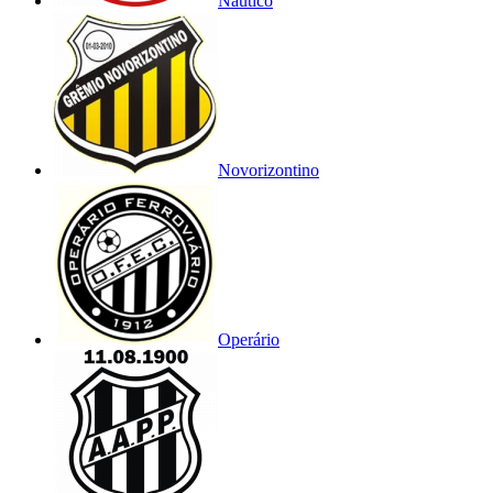
Náutico
Novorizontino
Operário