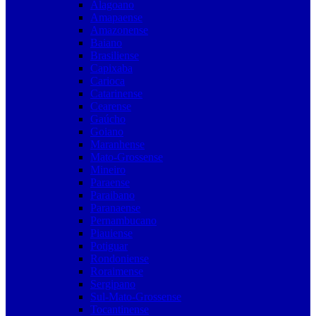
Alagoano
Amapaense
Amazonense
Baiano
Brasiliense
Capixaba
Carioca
Catarinense
Cearense
Gaúcho
Goiano
Maranhense
Mato-Grossense
Mineiro
Paraense
Paraibano
Paranaense
Pernambucano
Piauiense
Potiguar
Rondoniense
Roraimense
Sergipano
Sul-Mato-Grossense
Tocantinense