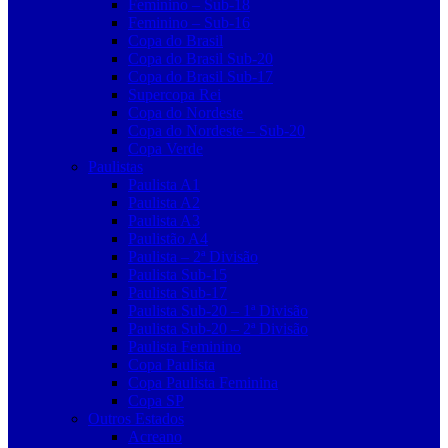
Feminino – Sub-18
Feminino – Sub-16
Copa do Brasil
Copa do Brasil Sub-20
Copa do Brasil Sub-17
Supercopa Rei
Copa do Nordeste
Copa do Nordeste – Sub-20
Copa Verde
Paulistas
Paulista A1
Paulista A2
Paulista A3
Paulistão A4
Paulista – 2ª Divisão
Paulista Sub-15
Paulista Sub-17
Paulista Sub-20 – 1ª Divisão
Paulista Sub-20 – 2ª Divisão
Paulista Feminino
Copa Paulista
Copa Paulista Feminina
Copa SP
Outros Estados
Acreano