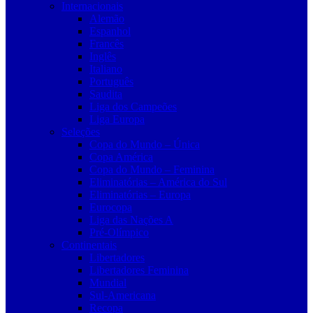
Internacionais
Alemão
Espanhol
Francês
Inglês
Italiano
Português
Saudita
Liga dos Campeões
Liga Europa
Seleções
Copa do Mundo – Única
Copa América
Copa do Mundo – Feminina
Eliminatórias – América do Sul
Eliminatórias – Europa
Eurocopa
Liga das Nações A
Pré-Olímpico
Continentais
Libertadores
Libertadores Feminina
Mundial
Sul-Americana
Recopa