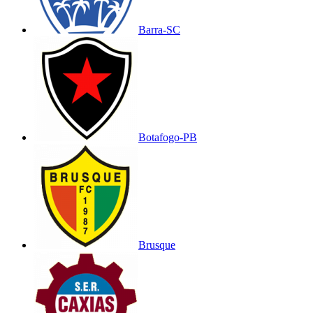
Barra-SC
Botafogo-PB
Brusque