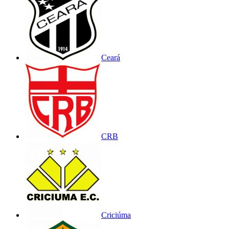
Ceará
CRB
Criciúma