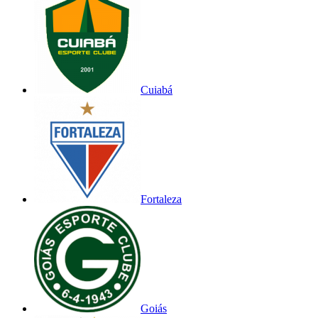
Cuiabá
Fortaleza
Goiás