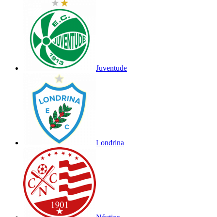
Juventude
Londrina