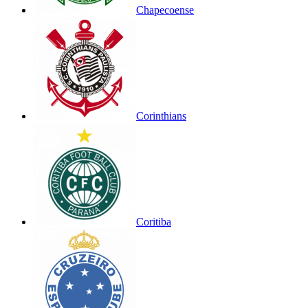
Chapecoense
Corinthians
Coritiba