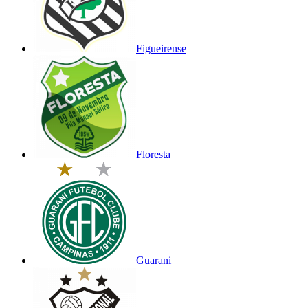
Figueirense
Floresta
Guarani