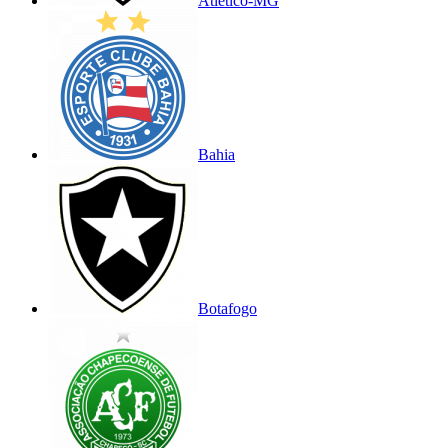
Atlético-MG
Bahia
Botafogo