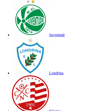
Juventude
Londrina