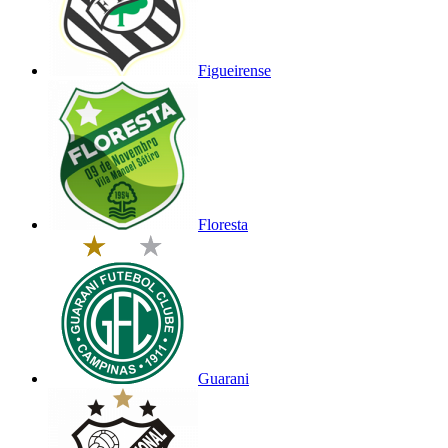
Figueirense
Floresta
Guarani