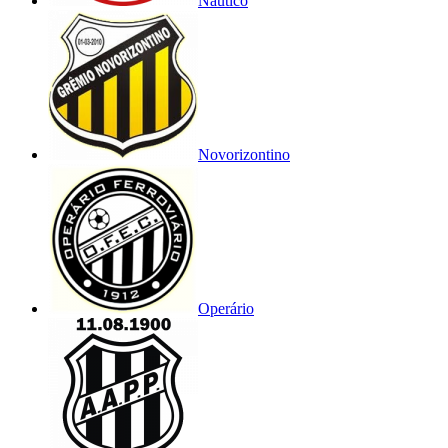
Náutico
Novorizontino
Operário