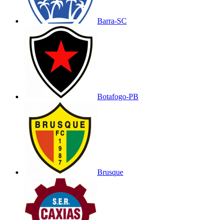
Barra-SC
Botafogo-PB
Brusque