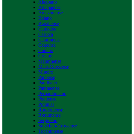
Alagoano
Amapaense
Amazonense
Baiano
Brasiliense
Capixaba
Carioca
Catarinense
Cearense
Gaúcho
Goiano
Maranhense
Mato-Grossense
Mineiro
Paraense
Paraibano
Paranaense
Pernambucano
Piauiense
Potiguar
Rondoniense
Roraimense
Sergipano
Sul-Mato-Grossense
Tocantinense