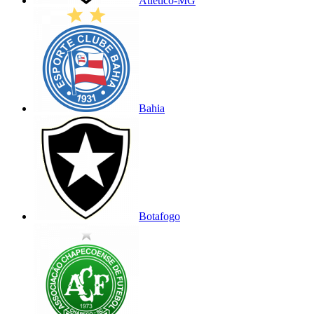
Atlético-MG
Bahia
Botafogo