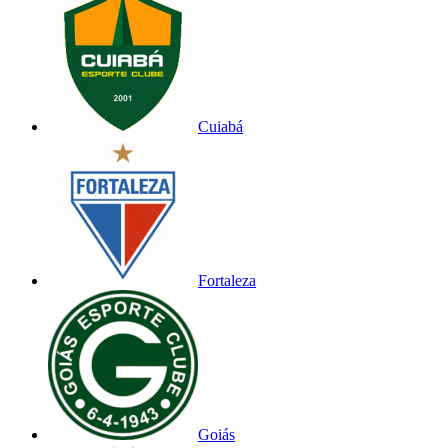
Cuiabá
Fortaleza
Goiás