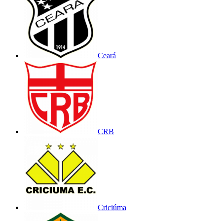
Ceará
CRB
Criciúma