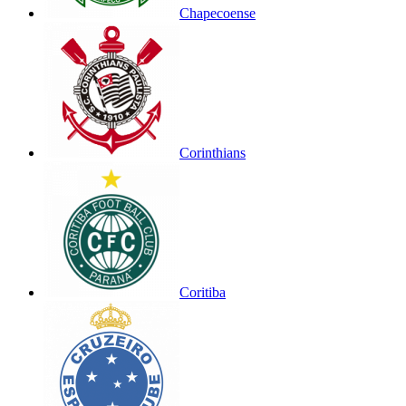
Chapecoense
Corinthians
Coritiba