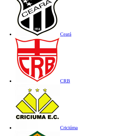
Ceará
CRB
Criciúma