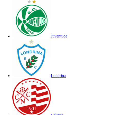
Juventude
Londrina