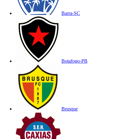
Barra-SC
Botafogo-PB
Brusque