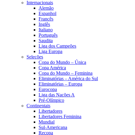
Internacionais
Alemão
Espanhol
Francês
Inglês
Italiano
Português
Saudita
Liga dos Campeões
Liga Europa
Seleções
Copa do Mundo – Única
Copa América
Copa do Mundo – Feminina
Eliminatórias – América do Sul
Eliminatórias – Europa
Eurocopa
Liga das Nações A
Pré-Olímpico
Continentais
Libertadores
Libertadores Feminina
Mundial
Sul-Americana
Recopa