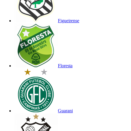
Figueirense
Floresta
Guarani