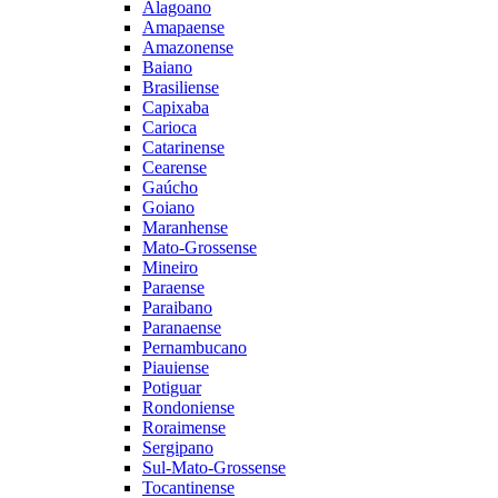
Alagoano
Amapaense
Amazonense
Baiano
Brasiliense
Capixaba
Carioca
Catarinense
Cearense
Gaúcho
Goiano
Maranhense
Mato-Grossense
Mineiro
Paraense
Paraibano
Paranaense
Pernambucano
Piauiense
Potiguar
Rondoniense
Roraimense
Sergipano
Sul-Mato-Grossense
Tocantinense