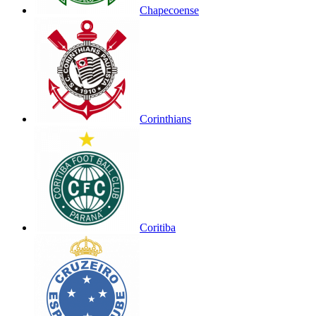
Chapecoense
Corinthians
Coritiba