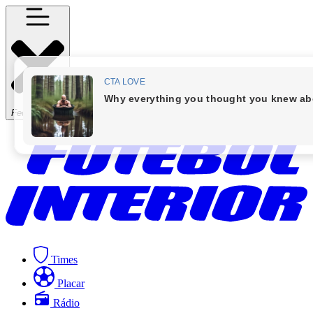
Fechar Menu
Times
Placar
Rádio