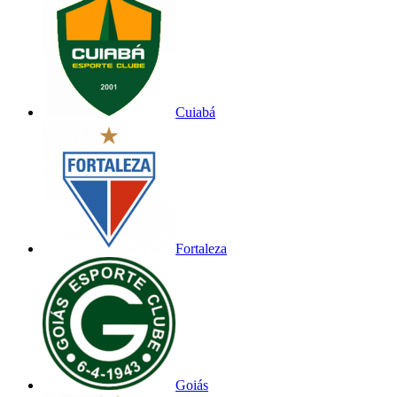
Cuiabá
Fortaleza
Goiás