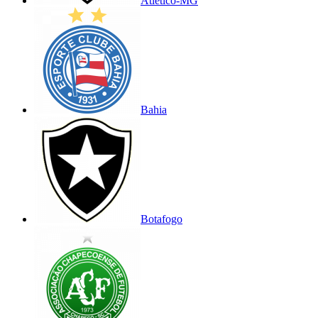
Atlético-MG
Bahia
Botafogo