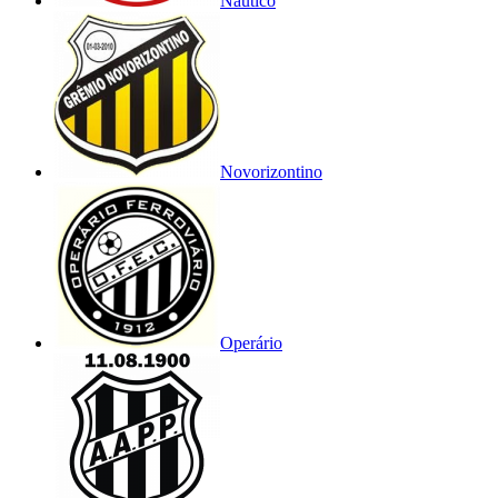
Náutico
Novorizontino
Operário