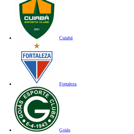
Cuiabá
Fortaleza
Goiás