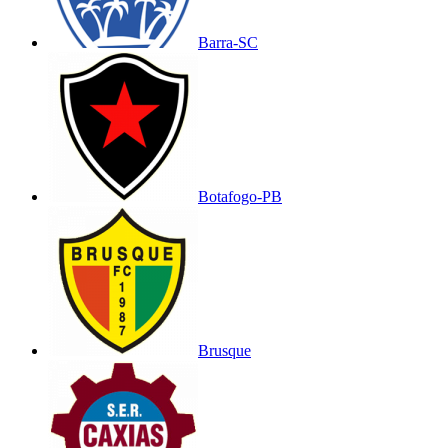
Barra-SC
Botafogo-PB
Brusque