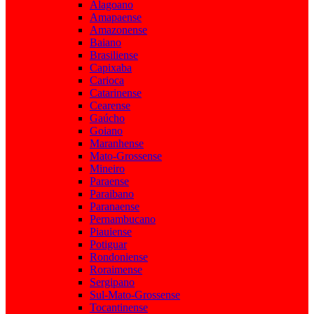
Alagoano
Amapaense
Amazonense
Baiano
Brasiliense
Capixaba
Carioca
Catarinense
Cearense
Gaúcho
Goiano
Maranhense
Mato-Grossense
Mineiro
Paraense
Paraibano
Paranaense
Pernambucano
Piauiense
Potiguar
Rondoniense
Roraimense
Sergipano
Sul-Mato-Grossense
Tocantinense