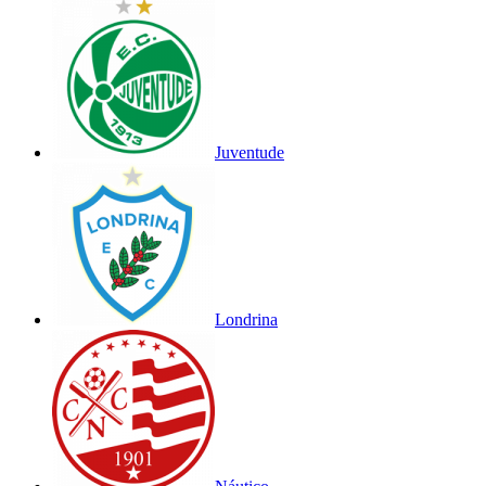
Juventude
Londrina