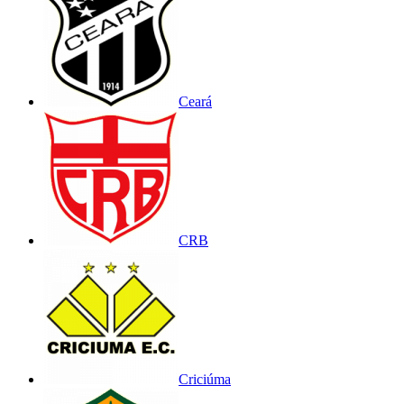
Ceará
CRB
Criciúma