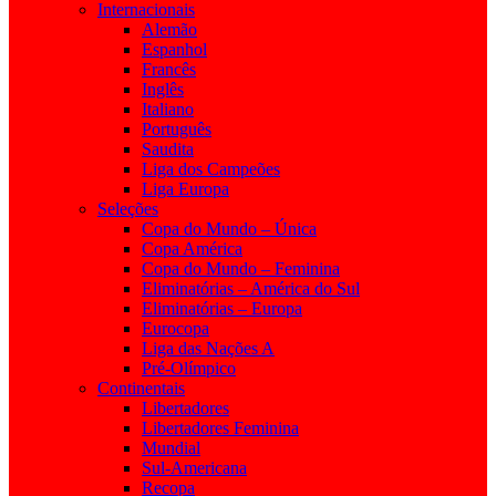
Internacionais
Alemão
Espanhol
Francês
Inglês
Italiano
Português
Saudita
Liga dos Campeões
Liga Europa
Seleções
Copa do Mundo – Única
Copa América
Copa do Mundo – Feminina
Eliminatórias – América do Sul
Eliminatórias – Europa
Eurocopa
Liga das Nações A
Pré-Olímpico
Continentais
Libertadores
Libertadores Feminina
Mundial
Sul-Americana
Recopa