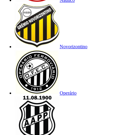
Náutico
Novorizontino
Operário