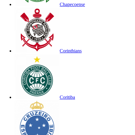
Chapecoense
Corinthians
Coritiba