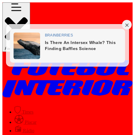
Fechar Menu
Times
Placar
Rádio