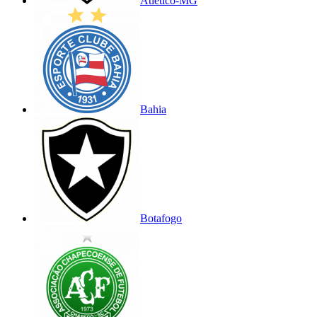
Atlético-MG
Bahia
Botafogo