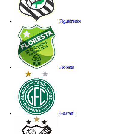
Figueirense
Floresta
Guarani