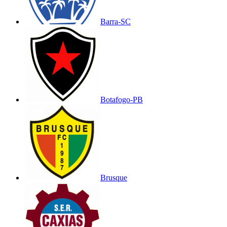
Barra-SC
Botafogo-PB
Brusque