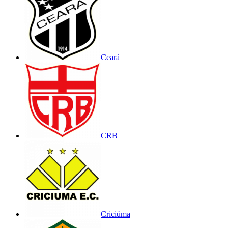
Ceará
CRB
Criciúma