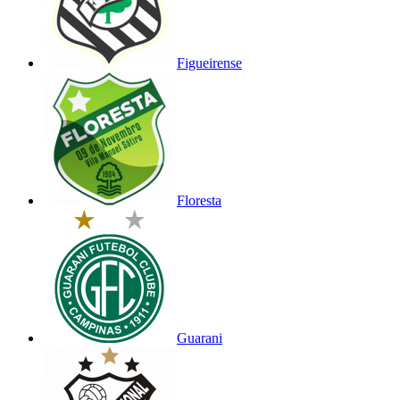
Figueirense
Floresta
Guarani