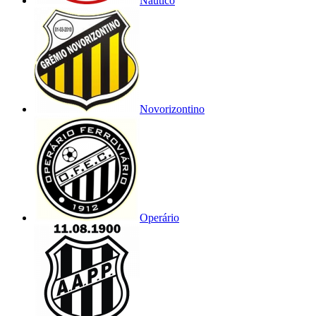
Náutico
Novorizontino
Operário