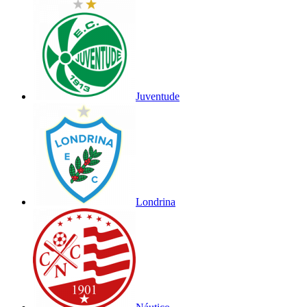
Juventude
Londrina