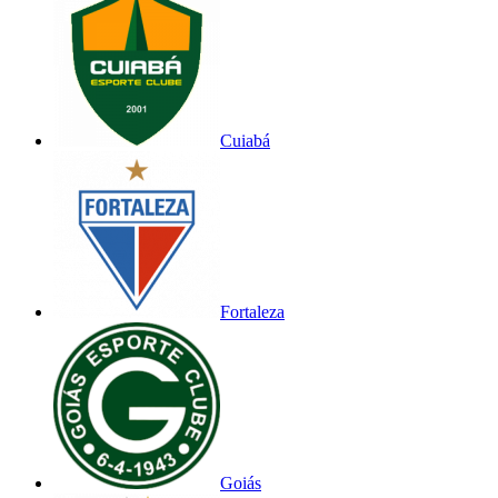
Cuiabá
Fortaleza
Goiás