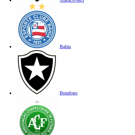
Atlético-MG
Bahia
Botafogo