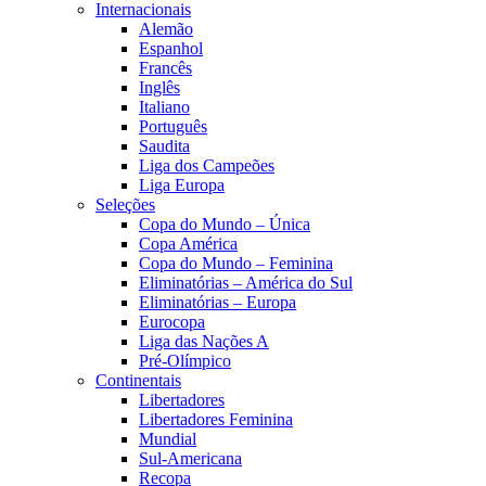
Internacionais
Alemão
Espanhol
Francês
Inglês
Italiano
Português
Saudita
Liga dos Campeões
Liga Europa
Seleções
Copa do Mundo – Única
Copa América
Copa do Mundo – Feminina
Eliminatórias – América do Sul
Eliminatórias – Europa
Eurocopa
Liga das Nações A
Pré-Olímpico
Continentais
Libertadores
Libertadores Feminina
Mundial
Sul-Americana
Recopa