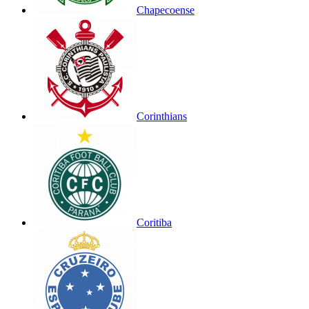
Chapecoense
Corinthians
Coritiba