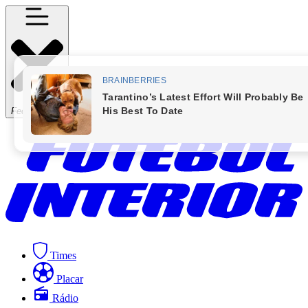
Fechar Menu
Times
Placar
Rádio