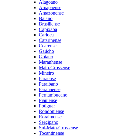
Alagoano
Amapaense
Amazonense
Baiano
Brasiliense
Capixaba
Carioca
Catarinense
Cearense
Gaúcho
Goiano
Maranhense
Mato-Grossense
Mineiro
Paraense
Paraibano
Paranaense
Pernambucano
Piauiense
Potiguar
Rondoniense
Roraimense
Sergipano
Sul-Mato-Grossense
Tocantinense