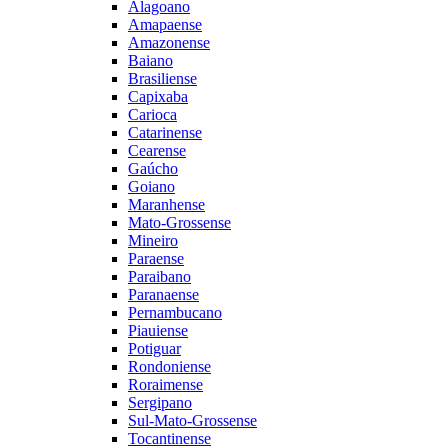
Alagoano
Amapaense
Amazonense
Baiano
Brasiliense
Capixaba
Carioca
Catarinense
Cearense
Gaúcho
Goiano
Maranhense
Mato-Grossense
Mineiro
Paraense
Paraibano
Paranaense
Pernambucano
Piauiense
Potiguar
Rondoniense
Roraimense
Sergipano
Sul-Mato-Grossense
Tocantinense