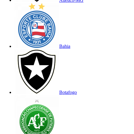
Atlético-MG
Bahia
Botafogo