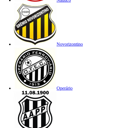
Náutico
Novorizontino
Operário