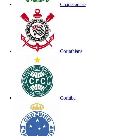
Chapecoense
Corinthians
Coritiba