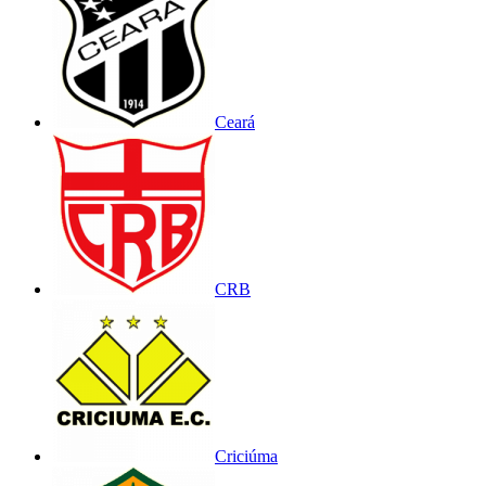
Ceará
CRB
Criciúma