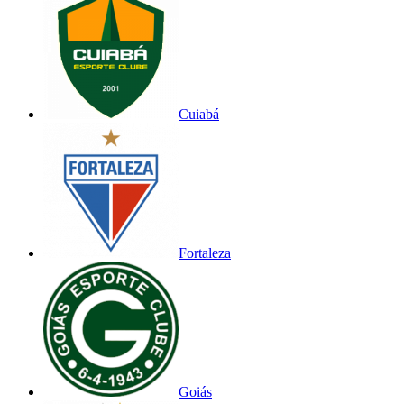
Cuiabá
Fortaleza
Goiás