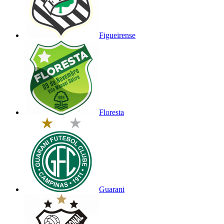
Figueirense
Floresta
Guarani