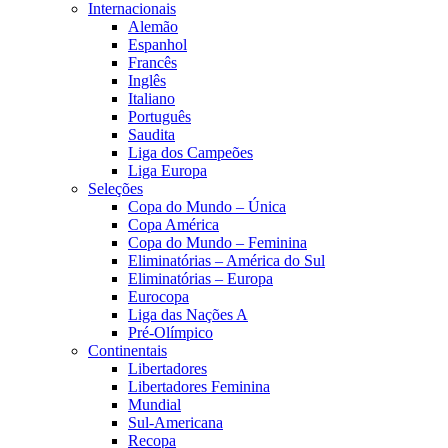
Internacionais
Alemão
Espanhol
Francês
Inglês
Italiano
Português
Saudita
Liga dos Campeões
Liga Europa
Seleções
Copa do Mundo – Única
Copa América
Copa do Mundo – Feminina
Eliminatórias – América do Sul
Eliminatórias – Europa
Eurocopa
Liga das Nações A
Pré-Olímpico
Continentais
Libertadores
Libertadores Feminina
Mundial
Sul-Americana
Recopa