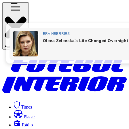
Fechar Menu
Times
Placar
Rádio