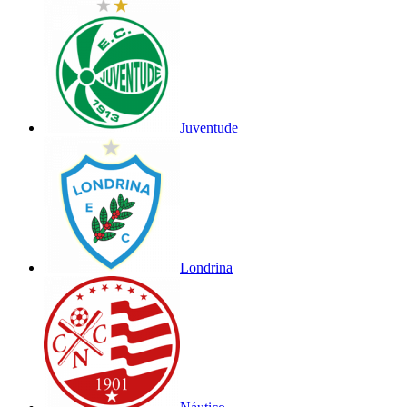
Juventude
Londrina