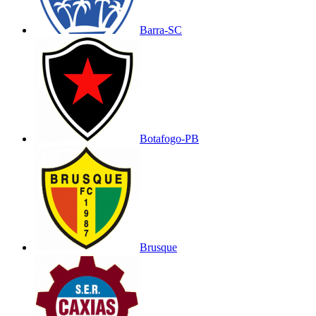
Barra-SC
Botafogo-PB
Brusque