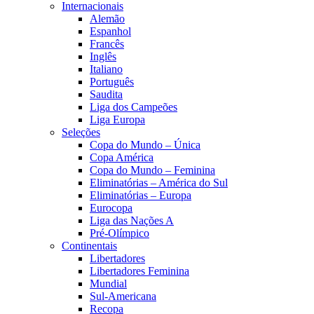
Internacionais
Alemão
Espanhol
Francês
Inglês
Italiano
Português
Saudita
Liga dos Campeões
Liga Europa
Seleções
Copa do Mundo – Única
Copa América
Copa do Mundo – Feminina
Eliminatórias – América do Sul
Eliminatórias – Europa
Eurocopa
Liga das Nações A
Pré-Olímpico
Continentais
Libertadores
Libertadores Feminina
Mundial
Sul-Americana
Recopa