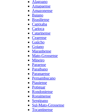
Alagoano
Amapaense
Amazonense
Baiano
Brasiliense
Capixaba
Carioca
Catarinense
Cearense
Gaúcho
Goiano
Maranhense
Mato-Grossense
Mineiro
Paraense
Paraibano
Paranaense
Pernambucano
Piauiense
Potiguar
Rondoniense
Roraimense
Sergipano
Sul-Mato-Grossense
Tocantinense