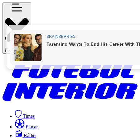
Fechar Menu
Times
Placar
Rádio