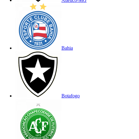
Atlético-MG
Bahia
Botafogo