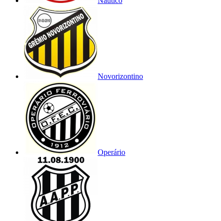
Náutico
Novorizontino
Operário