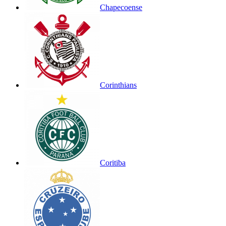
Chapecoense
Corinthians
Coritiba