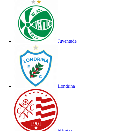
Juventude
Londrina