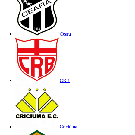
Ceará
CRB
Criciúma