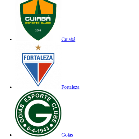
Cuiabá
Fortaleza
Goiás