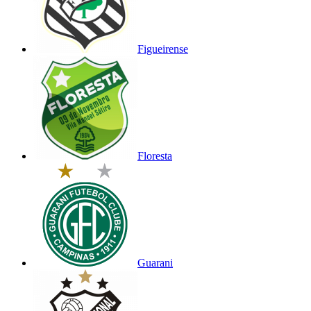
Figueirense
Floresta
Guarani