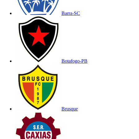
Barra-SC
Botafogo-PB
Brusque