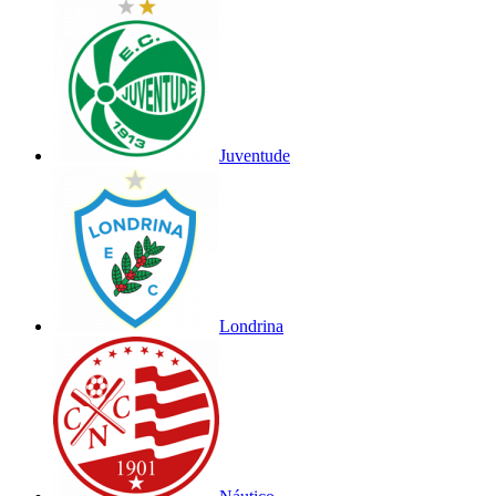
Juventude
Londrina