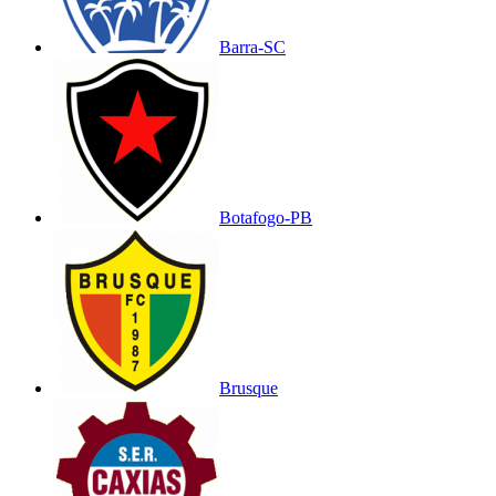
Barra-SC
Botafogo-PB
Brusque