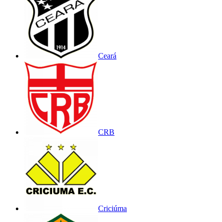
Ceará
CRB
Criciúma