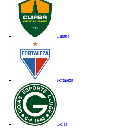
Cuiabá
Fortaleza
Goiás