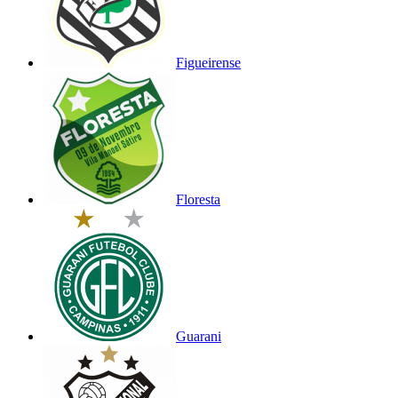
Figueirense
Floresta
Guarani