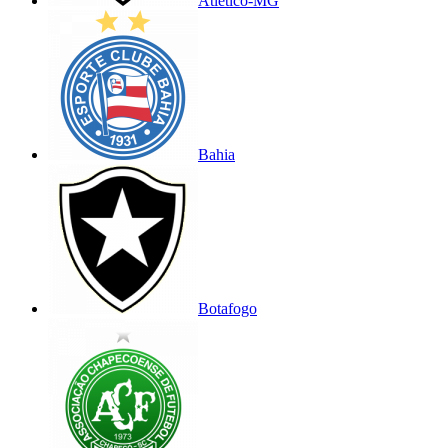
Atlético-MG
Bahia
Botafogo