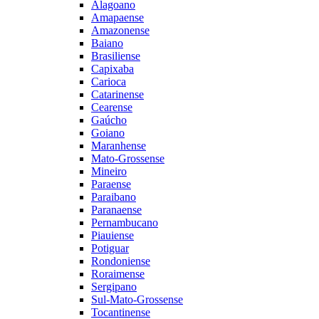
Alagoano
Amapaense
Amazonense
Baiano
Brasiliense
Capixaba
Carioca
Catarinense
Cearense
Gaúcho
Goiano
Maranhense
Mato-Grossense
Mineiro
Paraense
Paraibano
Paranaense
Pernambucano
Piauiense
Potiguar
Rondoniense
Roraimense
Sergipano
Sul-Mato-Grossense
Tocantinense