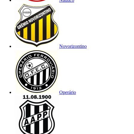
Náutico
Novorizontino
Operário