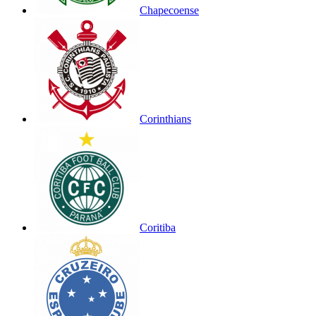
Chapecoense
Corinthians
Coritiba