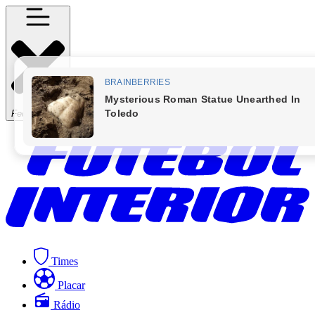
Fechar Menu
Times
Placar
Rádio