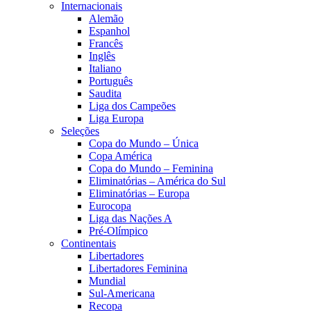
Internacionais
Alemão
Espanhol
Francês
Inglês
Italiano
Português
Saudita
Liga dos Campeões
Liga Europa
Seleções
Copa do Mundo – Única
Copa América
Copa do Mundo – Feminina
Eliminatórias – América do Sul
Eliminatórias – Europa
Eurocopa
Liga das Nações A
Pré-Olímpico
Continentais
Libertadores
Libertadores Feminina
Mundial
Sul-Americana
Recopa