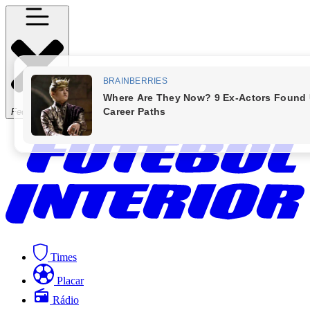
Fechar Menu
Times
Placar
Rádio