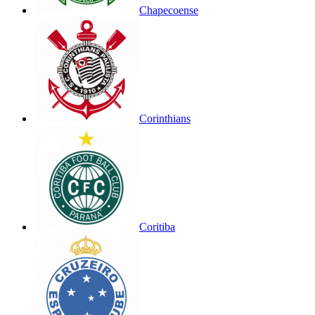
Chapecoense
Corinthians
Coritiba