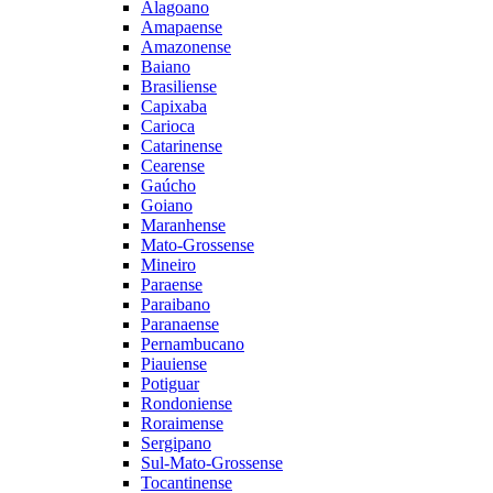
Alagoano
Amapaense
Amazonense
Baiano
Brasiliense
Capixaba
Carioca
Catarinense
Cearense
Gaúcho
Goiano
Maranhense
Mato-Grossense
Mineiro
Paraense
Paraibano
Paranaense
Pernambucano
Piauiense
Potiguar
Rondoniense
Roraimense
Sergipano
Sul-Mato-Grossense
Tocantinense