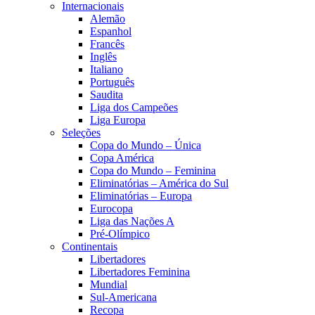
Internacionais
Alemão
Espanhol
Francês
Inglês
Italiano
Português
Saudita
Liga dos Campeões
Liga Europa
Seleções
Copa do Mundo – Única
Copa América
Copa do Mundo – Feminina
Eliminatórias – América do Sul
Eliminatórias – Europa
Eurocopa
Liga das Nações A
Pré-Olímpico
Continentais
Libertadores
Libertadores Feminina
Mundial
Sul-Americana
Recopa