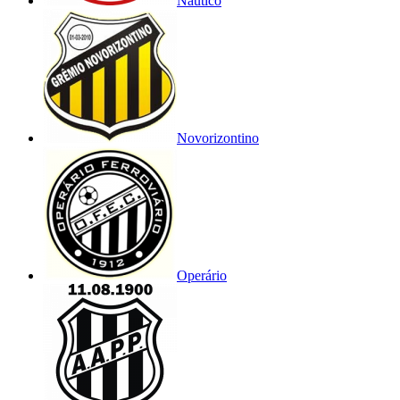
Náutico
Novorizontino
Operário