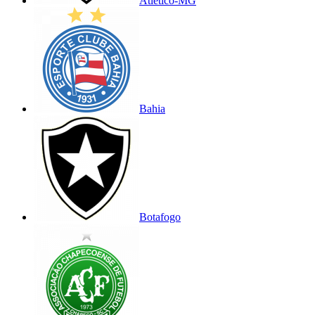
Atlético-MG
Bahia
Botafogo