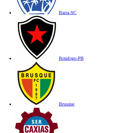
Barra-SC
Botafogo-PB
Brusque