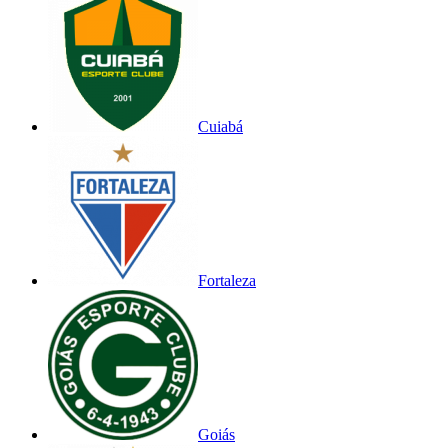
Cuiabá
Fortaleza
Goiás