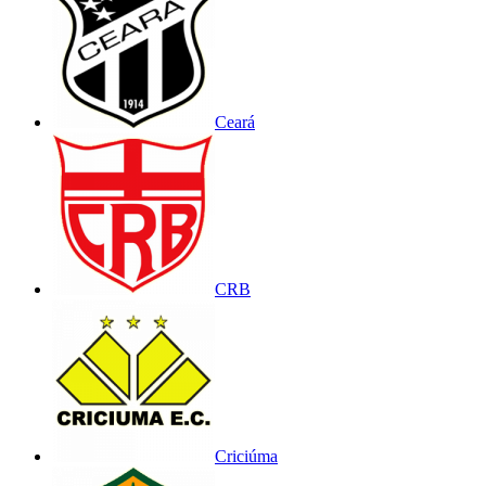
Ceará
CRB
Criciúma