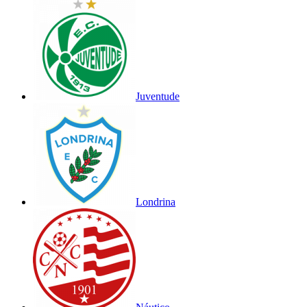
Juventude
Londrina