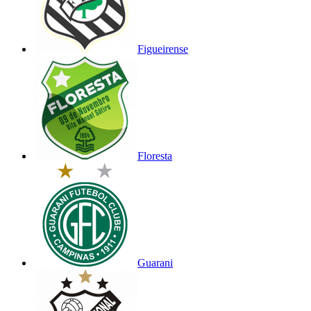
Figueirense
Floresta
Guarani