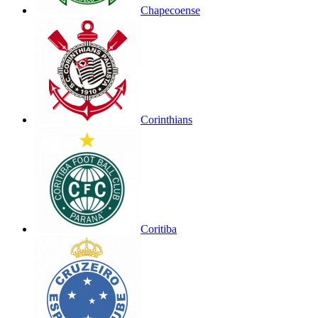
Chapecoense
Corinthians
Coritiba