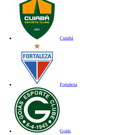
Cuiabá
Fortaleza
Goiás