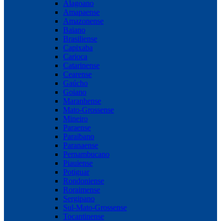
Alagoano
Amapaense
Amazonense
Baiano
Brasiliense
Capixaba
Carioca
Catarinense
Cearense
Gaúcho
Goiano
Maranhense
Mato-Grossense
Mineiro
Paraense
Paraibano
Paranaense
Pernambucano
Piauiense
Potiguar
Rondoniense
Roraimense
Sergipano
Sul-Mato-Grossense
Tocantinense