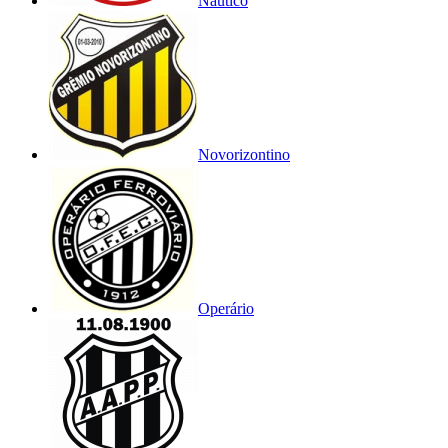
Náutico
Novorizontino
Operário