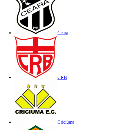
Ceará
CRB
Criciúma