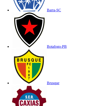
Barra-SC
Botafogo-PB
Brusque