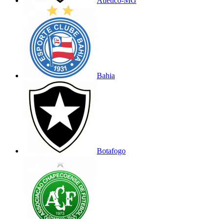
Atlético-MG
Bahia
Botafogo