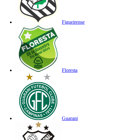
Figueirense
Floresta
Guarani