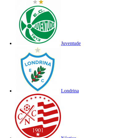
Juventude
Londrina