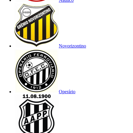
Náutico
Novorizontino
Operário