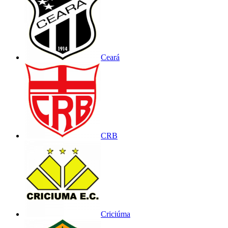
Ceará
CRB
Criciúma