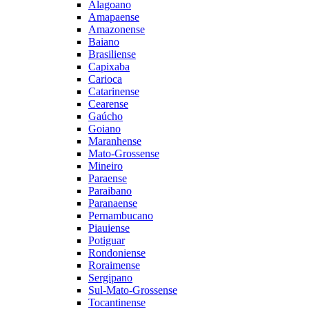
Alagoano
Amapaense
Amazonense
Baiano
Brasiliense
Capixaba
Carioca
Catarinense
Cearense
Gaúcho
Goiano
Maranhense
Mato-Grossense
Mineiro
Paraense
Paraibano
Paranaense
Pernambucano
Piauiense
Potiguar
Rondoniense
Roraimense
Sergipano
Sul-Mato-Grossense
Tocantinense