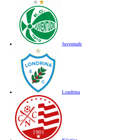
Juventude
Londrina