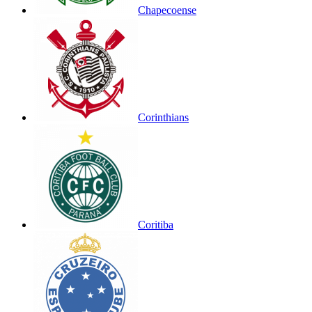
Chapecoense
Corinthians
Coritiba