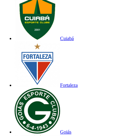
Cuiabá
Fortaleza
Goiás