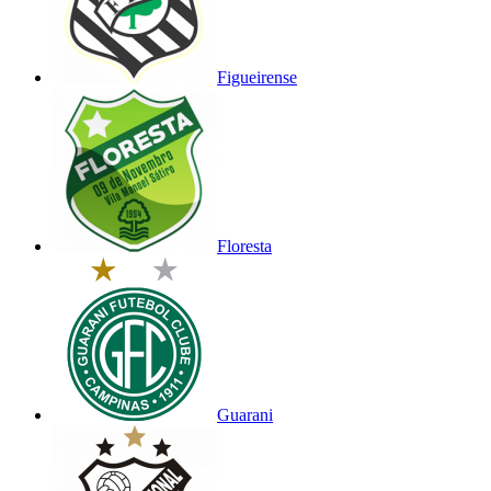
Figueirense
Floresta
Guarani