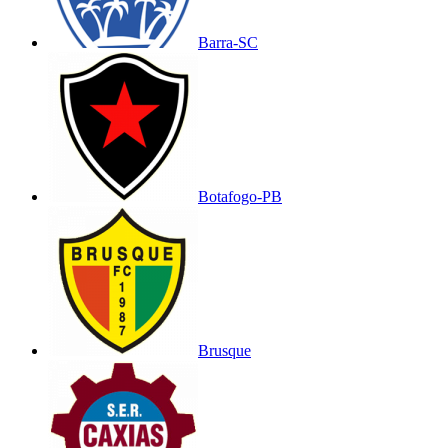
Barra-SC
Botafogo-PB
Brusque