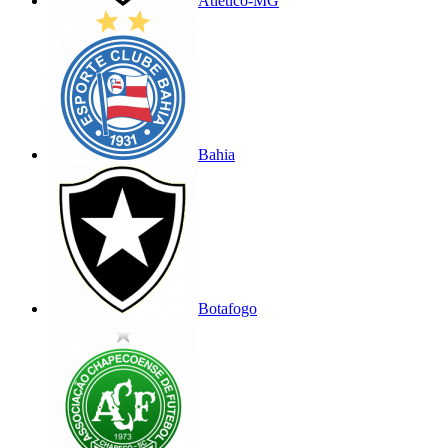
Atlético-MG
Bahia
Botafogo