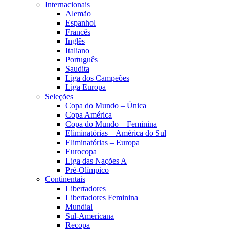
Internacionais
Alemão
Espanhol
Francês
Inglês
Italiano
Português
Saudita
Liga dos Campeões
Liga Europa
Seleções
Copa do Mundo – Única
Copa América
Copa do Mundo – Feminina
Eliminatórias – América do Sul
Eliminatórias – Europa
Eurocopa
Liga das Nações A
Pré-Olímpico
Continentais
Libertadores
Libertadores Feminina
Mundial
Sul-Americana
Recopa