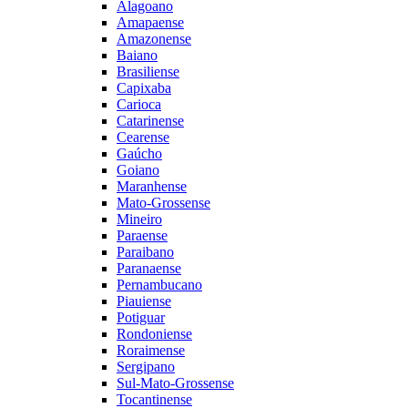
Alagoano
Amapaense
Amazonense
Baiano
Brasiliense
Capixaba
Carioca
Catarinense
Cearense
Gaúcho
Goiano
Maranhense
Mato-Grossense
Mineiro
Paraense
Paraibano
Paranaense
Pernambucano
Piauiense
Potiguar
Rondoniense
Roraimense
Sergipano
Sul-Mato-Grossense
Tocantinense