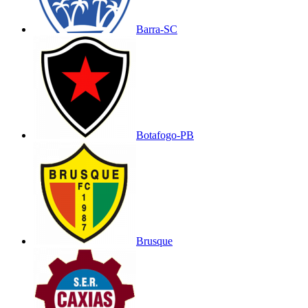
Barra-SC
Botafogo-PB
Brusque