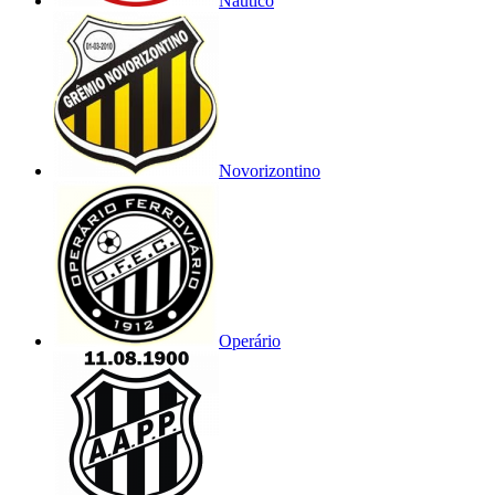
Náutico
Novorizontino
Operário