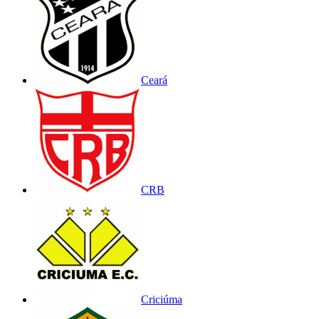
Ceará
CRB
Criciúma