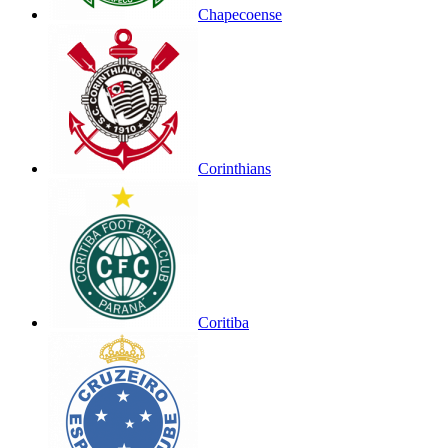
Chapecoense
Corinthians
Coritiba