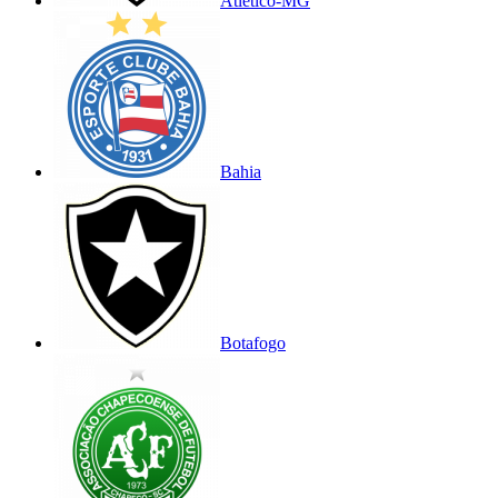
Atlético-MG
Bahia
Botafogo