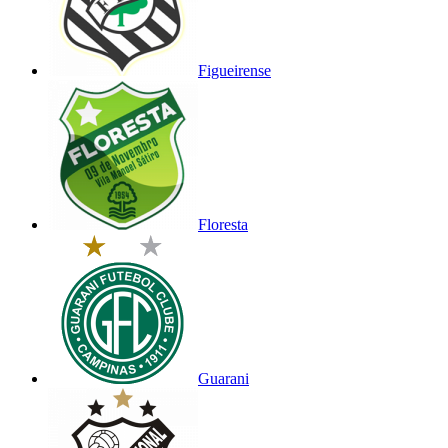
Figueirense
Floresta
Guarani