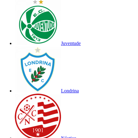
Juventude
Londrina