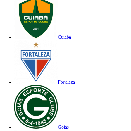
Cuiabá
Fortaleza
Goiás