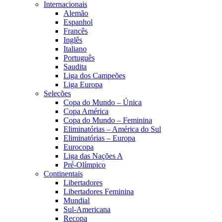
Internacionais
Alemão
Espanhol
Francês
Inglês
Italiano
Português
Saudita
Liga dos Campeões
Liga Europa
Seleções
Copa do Mundo – Única
Copa América
Copa do Mundo – Feminina
Eliminatórias – América do Sul
Eliminatórias – Europa
Eurocopa
Liga das Nações A
Pré-Olímpico
Continentais
Libertadores
Libertadores Feminina
Mundial
Sul-Americana
Recopa