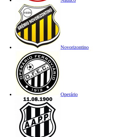
Náutico
Novorizontino
Operário