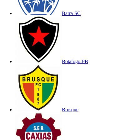
Barra-SC
Botafogo-PB
Brusque