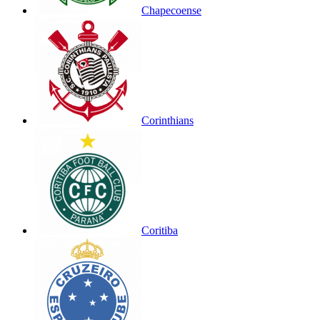
Chapecoense
Corinthians
Coritiba