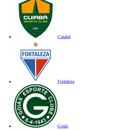
Cuiabá
Fortaleza
Goiás