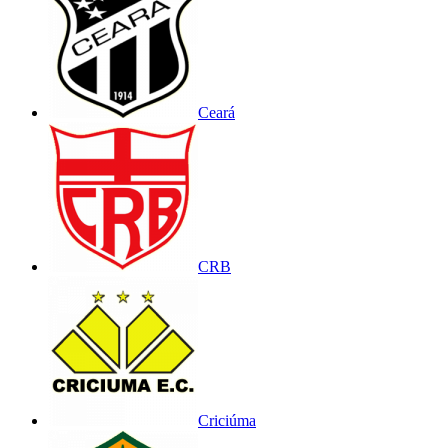
Ceará
CRB
Criciúma