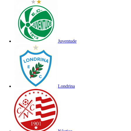
Juventude
Londrina