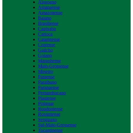
Alagoano
Amapaense
Amazonense
Baiano
Brasiliense
Capixaba
Carioca
Catarinense
Cearense
Gaúcho
Goiano
Maranhense
Mato-Grossense
Mineiro
Paraense
Paraibano
Paranaense
Pernambucano
Piauiense
Potiguar
Rondoniense
Roraimense
Sergipano
Sul-Mato-Grossense
Tocantinense