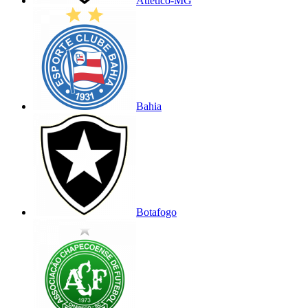
Atlético-MG
Bahia
Botafogo