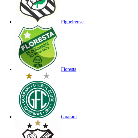
Figueirense
Floresta
Guarani