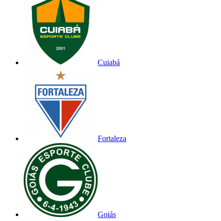
Cuiabá
Fortaleza
Goiás