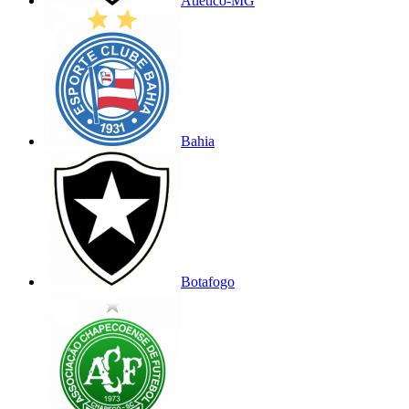
Atlético-MG
Bahia
Botafogo