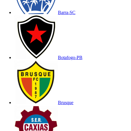
Barra-SC
Botafogo-PB
Brusque