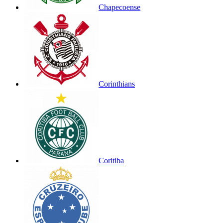
Chapecoense
Corinthians
Coritiba