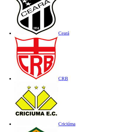
Ceará
CRB
Criciúma