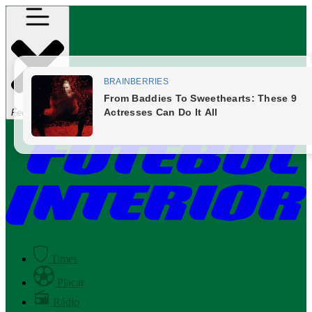
Fechar Menu
Times
Placar
Rádio