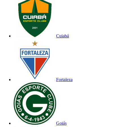
Cuiabá
Fortaleza
Goiás