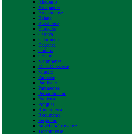
Alagoano
Amapaense
Amazonense
Baiano
Brasiliense
Capixaba
Carioca
Catarinense
Cearense
Gaúcho
Goiano
Maranhense
Mato-Grossense
Mineiro
Paraense
Paraibano
Paranaense
Pernambucano
Piauiense
Potiguar
Rondoniense
Roraimense
Sergipano
Sul-Mato-Grossense
Tocantinense