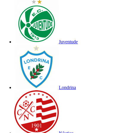
Juventude
Londrina