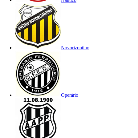
Náutico
Novorizontino
Operário