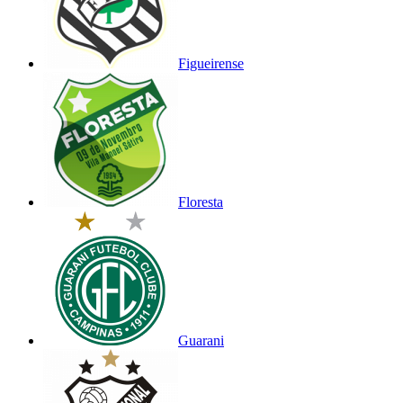
Figueirense
Floresta
Guarani