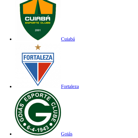
Cuiabá
Fortaleza
Goiás