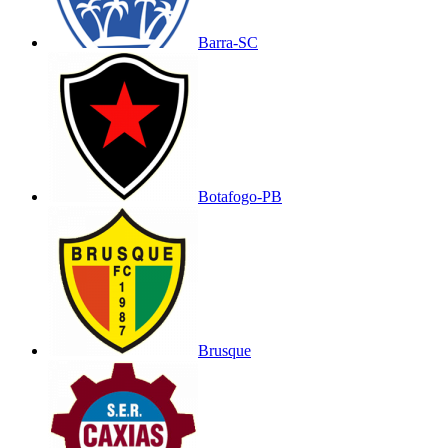
Barra-SC
Botafogo-PB
Brusque