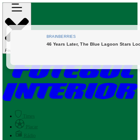
Fechar Menu
Times
Placar
Rádio