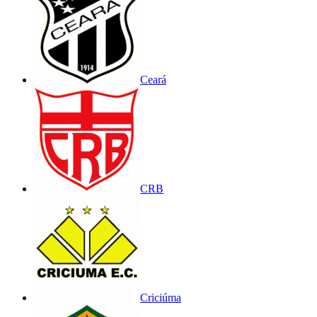
Ceará
CRB
Criciúma