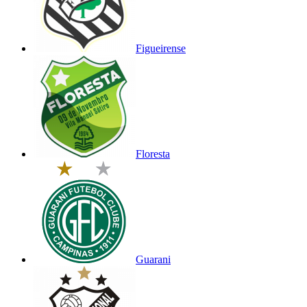
Figueirense
Floresta
Guarani