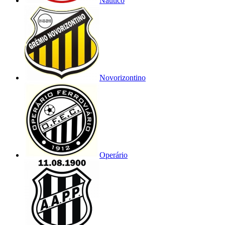
Náutico
Novorizontino
Operário