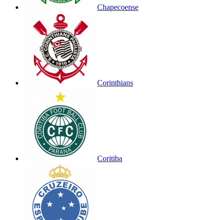
Chapecoense
Corinthians
Coritiba