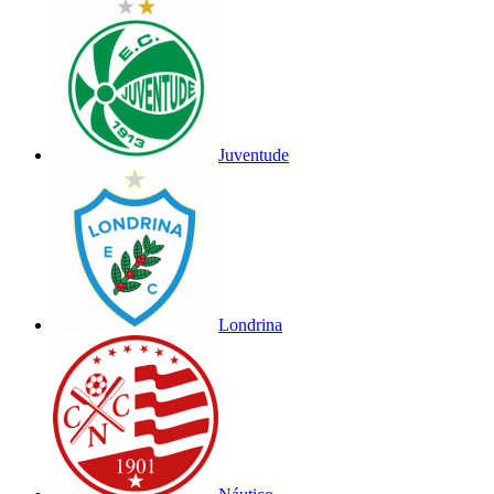
Juventude
Londrina