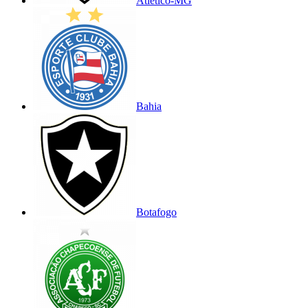
Atlético-MG
Bahia
Botafogo