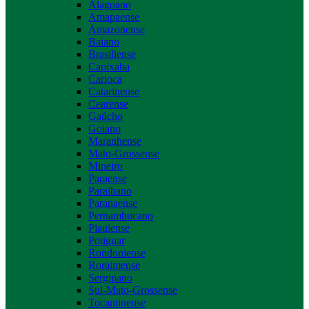
Alagoano
Amapaense
Amazonense
Baiano
Brasiliense
Capixaba
Carioca
Catarinense
Cearense
Gaúcho
Goiano
Maranhense
Mato-Grossense
Mineiro
Paraense
Paraibano
Paranaense
Pernambucano
Piauiense
Potiguar
Rondoniense
Roraimense
Sergipano
Sul-Mato-Grossense
Tocantinense