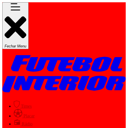
Fechar Menu
Times
Placar
Rádio