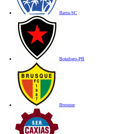
Barra-SC
Botafogo-PB
Brusque