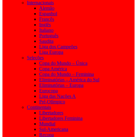
Internacionais
Alemão
Espanhol
Francês
Inglês
Italiano
Português
Saudita
Liga dos Campeões
Liga Europa
Seleções
Copa do Mundo – Única
Copa América
Copa do Mundo – Feminina
Eliminatórias – América do Sul
Eliminatórias – Europa
Eurocopa
Liga das Nações A
Pré-Olímpico
Continentais
Libertadores
Libertadores Feminina
Mundial
Sul-Americana
Recopa