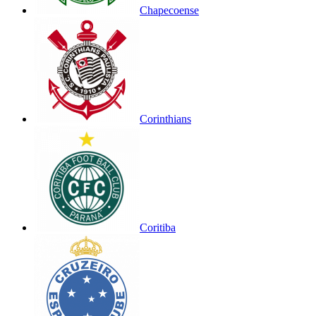
Chapecoense
Corinthians
Coritiba