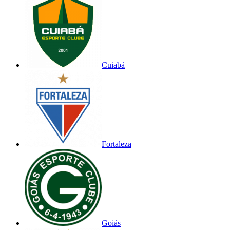
Cuiabá
Fortaleza
Goiás