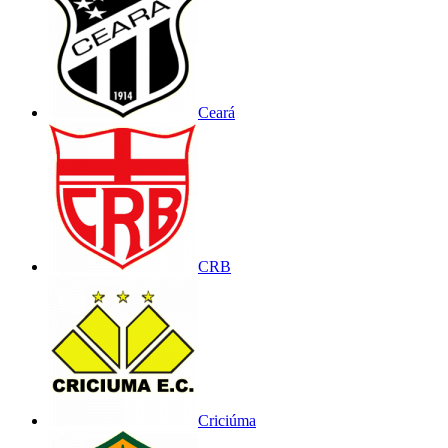
Ceará
CRB
Criciúma