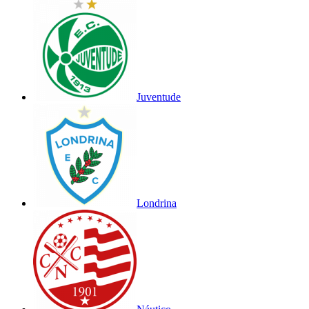
Juventude
Londrina