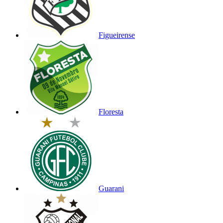
Figueirense
Floresta
Guarani