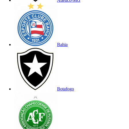
Atlético-MG
Bahia
Botafogo