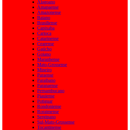
Alagoano
Amapaense
Amazonense
Baiano
Brasiliense
Capixaba
Carioca
Catarinense
Cearense
Gaúcho
Goiano
Maranhense
Mato-Grossense
Mineiro
Paraense
Paraibano
Paranaense
Pernambucano
Piauiense
Potiguar
Rondoniense
Roraimense
Sergipano
Sul-Mato-Grossense
Tocantinense