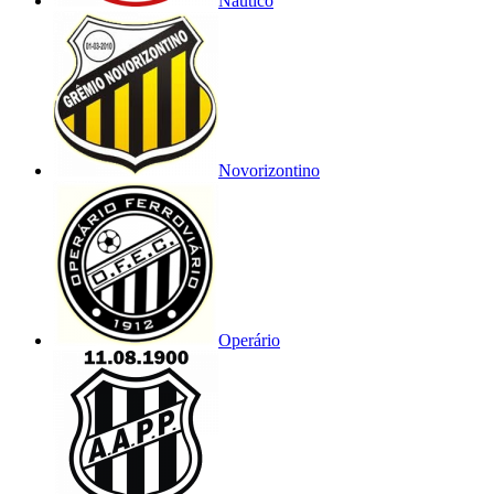
Náutico
Novorizontino
Operário