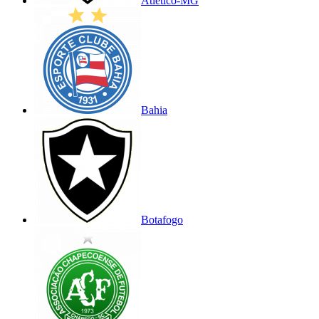
Atlético-MG
Bahia
Botafogo