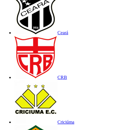
Ceará
CRB
Criciúma