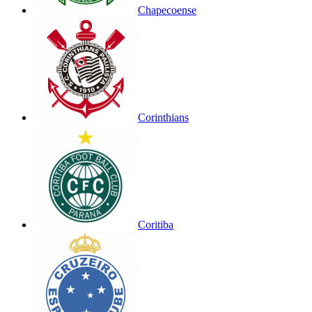
Chapecoense
Corinthians
Coritiba