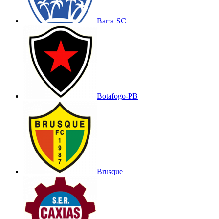
Barra-SC
Botafogo-PB
Brusque