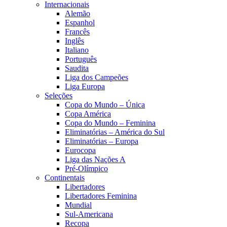
Internacionais
Alemão
Espanhol
Francês
Inglês
Italiano
Português
Saudita
Liga dos Campeões
Liga Europa
Seleções
Copa do Mundo – Única
Copa América
Copa do Mundo – Feminina
Eliminatórias – América do Sul
Eliminatórias – Europa
Eurocopa
Liga das Nações A
Pré-Olímpico
Continentais
Libertadores
Libertadores Feminina
Mundial
Sul-Americana
Recopa