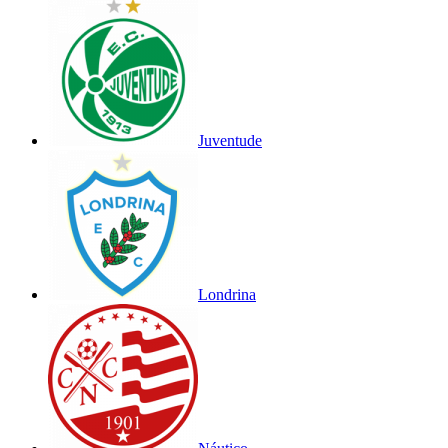
Juventude
Londrina