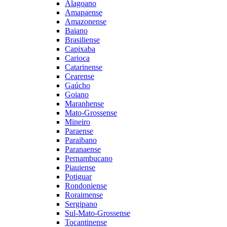
Alagoano
Amapaense
Amazonense
Baiano
Brasiliense
Capixaba
Carioca
Catarinense
Cearense
Gaúcho
Goiano
Maranhense
Mato-Grossense
Mineiro
Paraense
Paraibano
Paranaense
Pernambucano
Piauiense
Potiguar
Rondoniense
Roraimense
Sergipano
Sul-Mato-Grossense
Tocantinense