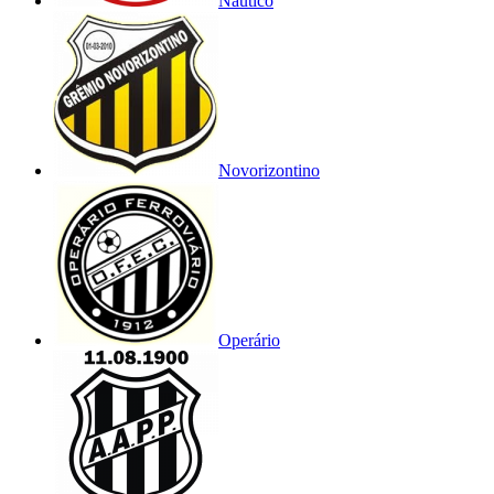
Náutico
Novorizontino
Operário