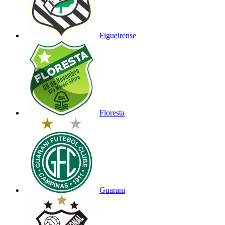
Figueirense
Floresta
Guarani