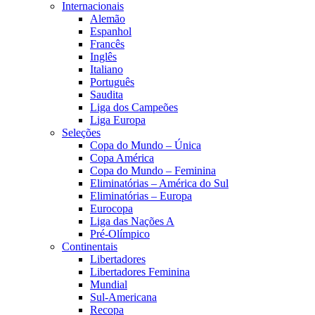
Internacionais
Alemão
Espanhol
Francês
Inglês
Italiano
Português
Saudita
Liga dos Campeões
Liga Europa
Seleções
Copa do Mundo – Única
Copa América
Copa do Mundo – Feminina
Eliminatórias – América do Sul
Eliminatórias – Europa
Eurocopa
Liga das Nações A
Pré-Olímpico
Continentais
Libertadores
Libertadores Feminina
Mundial
Sul-Americana
Recopa