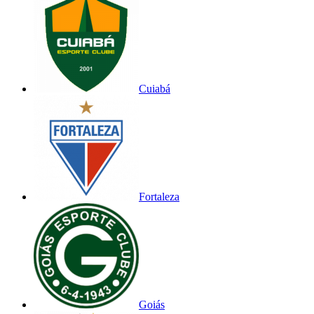
Cuiabá
Fortaleza
Goiás