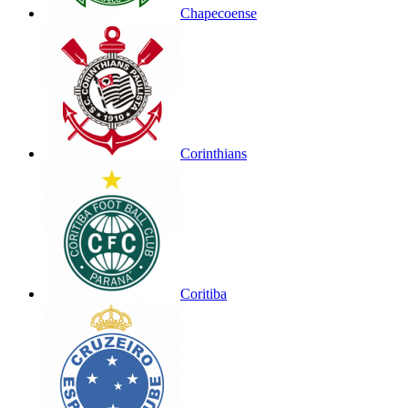
Chapecoense
Corinthians
Coritiba