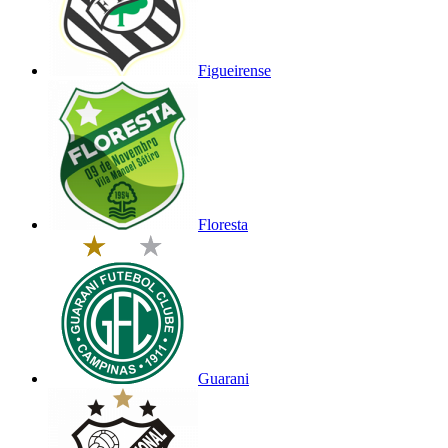
Figueirense
Floresta
Guarani