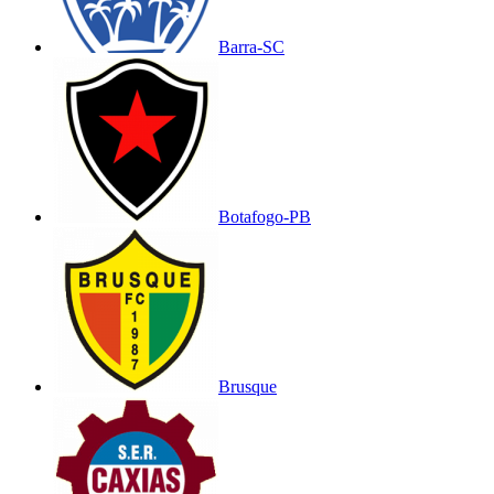
Barra-SC
Botafogo-PB
Brusque