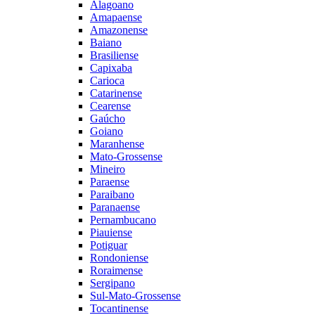
Alagoano
Amapaense
Amazonense
Baiano
Brasiliense
Capixaba
Carioca
Catarinense
Cearense
Gaúcho
Goiano
Maranhense
Mato-Grossense
Mineiro
Paraense
Paraibano
Paranaense
Pernambucano
Piauiense
Potiguar
Rondoniense
Roraimense
Sergipano
Sul-Mato-Grossense
Tocantinense