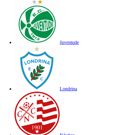
Juventude
Londrina