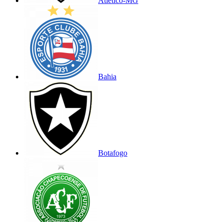
Atlético-MG
Bahia
Botafogo