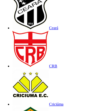
Ceará
CRB
Criciúma