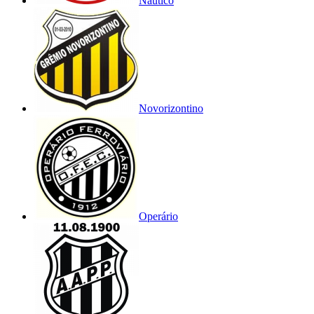
Náutico
Novorizontino
Operário