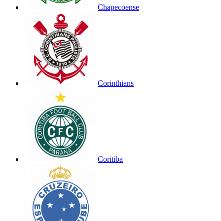
Chapecoense
Corinthians
Coritiba