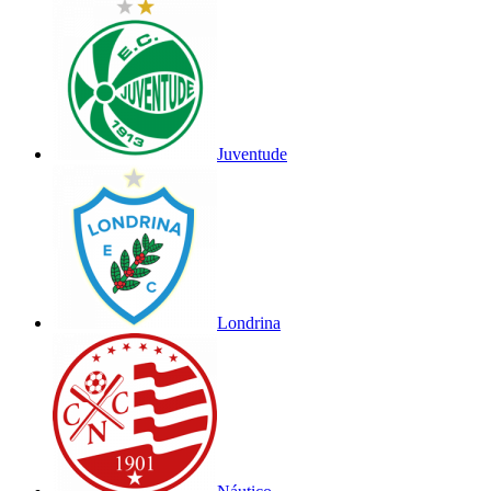
Juventude
Londrina