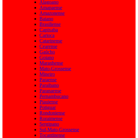
Alagoano
Amapaense
Amazonense
Baiano
Brasiliense
Capixaba
Carioca
Catarinense
Cearense
Gaúcho
Goiano
Maranhense
Mato-Grossense
Mineiro
Paraense
Paraibano
Paranaense
Pernambucano
Piauiense
Potiguar
Rondoniense
Roraimense
Sergipano
Sul-Mato-Grossense
Tocantinense