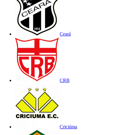
Ceará
CRB
Criciúma