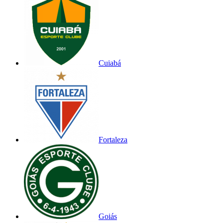
Cuiabá
Fortaleza
Goiás