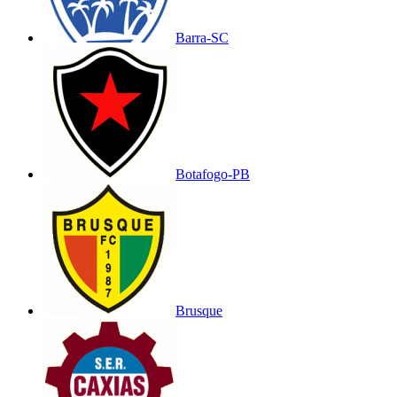
Barra-SC
Botafogo-PB
Brusque