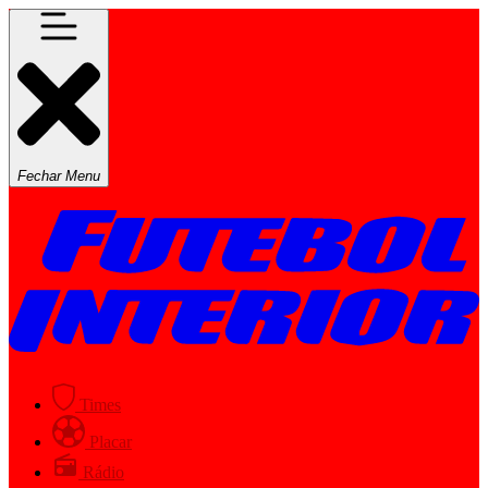
Fechar Menu
Times
Placar
Rádio