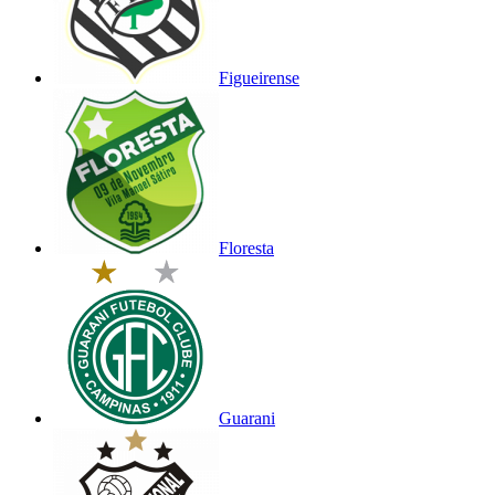
Figueirense
Floresta
Guarani