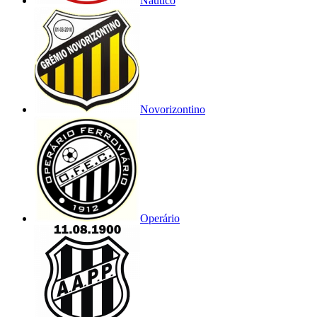
Náutico
Novorizontino
Operário