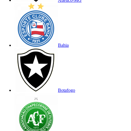
Atlético-MG
Bahia
Botafogo