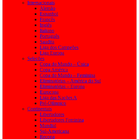
Internacionais
Alemão
Espanhol
Francês
Inglês
Italiano
Português
Saudita
Liga dos Campeões
Liga Europa
Seleções
Copa do Mundo – Única
Copa América
Copa do Mundo – Feminina
Eliminatórias – América do Sul
Eliminatórias – Europa
Eurocopa
Liga das Nações A
Pré-Olímpico
Continentais
Libertadores
Libertadores Feminina
Mundial
Sul-Americana
Recopa