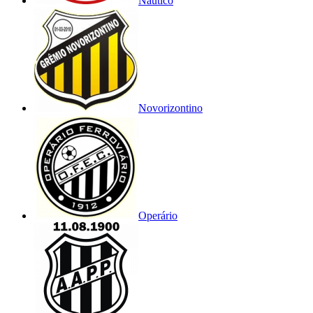
Náutico
Novorizontino
Operário