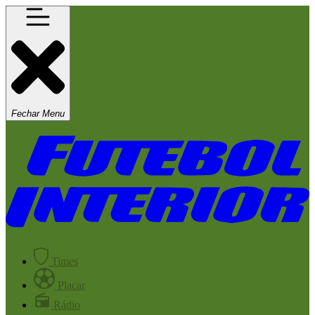
Fechar Menu
Times
Placar
Rádio