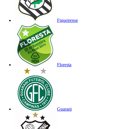
Figueirense
Floresta
Guarani