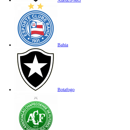
Atlético-MG
Bahia
Botafogo