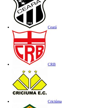
Ceará
CRB
Criciúma