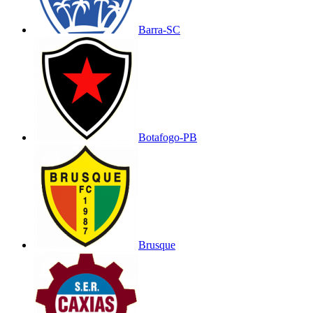
Barra-SC
Botafogo-PB
Brusque