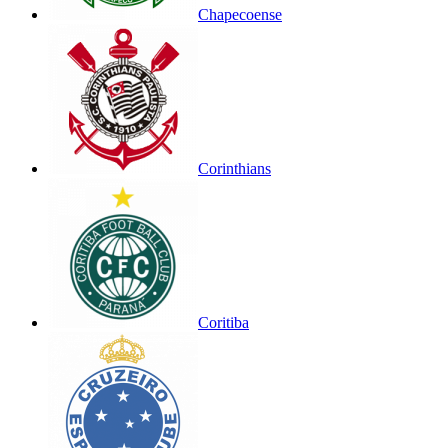
Chapecoense
Corinthians
Coritiba