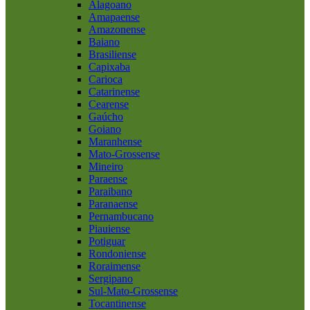
Alagoano
Amapaense
Amazonense
Baiano
Brasiliense
Capixaba
Carioca
Catarinense
Cearense
Gaúcho
Goiano
Maranhense
Mato-Grossense
Mineiro
Paraense
Paraibano
Paranaense
Pernambucano
Piauiense
Potiguar
Rondoniense
Roraimense
Sergipano
Sul-Mato-Grossense
Tocantinense