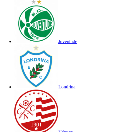
Juventude
Londrina