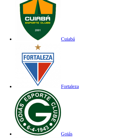
Cuiabá
Fortaleza
Goiás