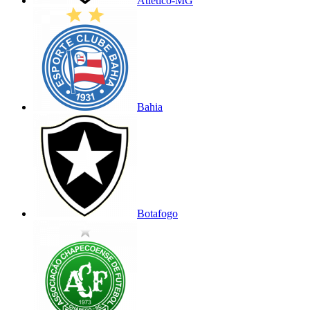
Atlético-MG
Bahia
Botafogo