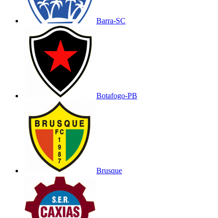
Barra-SC
Botafogo-PB
Brusque