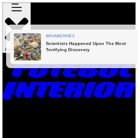
Fechar Menu
Times
Placar
Rádio