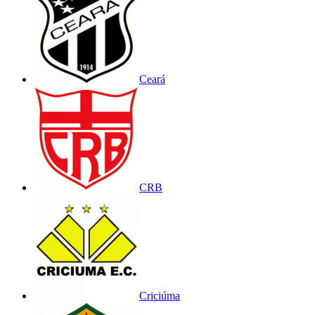
Ceará
CRB
Criciúma