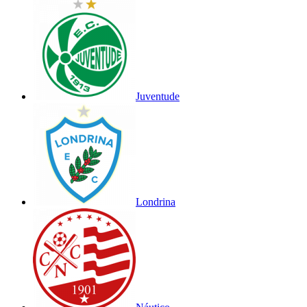
Juventude
Londrina