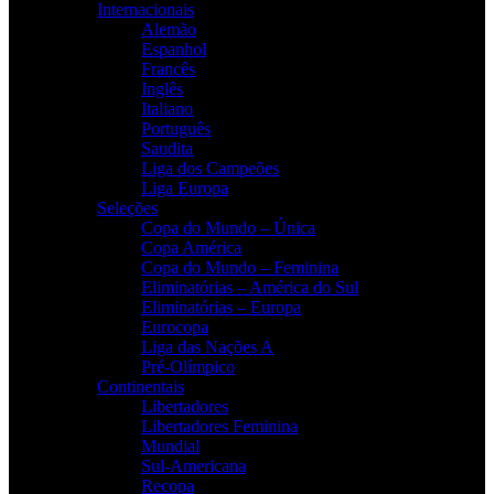
Internacionais
Alemão
Espanhol
Francês
Inglês
Italiano
Português
Saudita
Liga dos Campeões
Liga Europa
Seleções
Copa do Mundo – Única
Copa América
Copa do Mundo – Feminina
Eliminatórias – América do Sul
Eliminatórias – Europa
Eurocopa
Liga das Nações A
Pré-Olímpico
Continentais
Libertadores
Libertadores Feminina
Mundial
Sul-Americana
Recopa