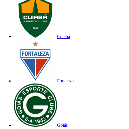
Cuiabá
Fortaleza
Goiás