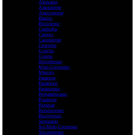
Alagoano
Amapaense
Amazonense
Baiano
Brasiliense
Capixaba
Carioca
Catarinense
Cearense
Gaúcho
Goiano
Maranhense
Mato-Grossense
Mineiro
Paraense
Paraibano
Paranaense
Pernambucano
Piauiense
Potiguar
Rondoniense
Roraimense
Sergipano
Sul-Mato-Grossense
Tocantinense