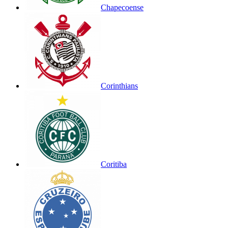
Chapecoense
Corinthians
Coritiba