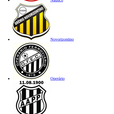
Náutico
Novorizontino
Operário