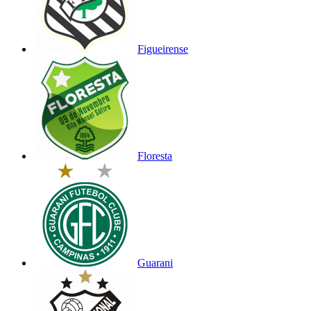
Figueirense
Floresta
Guarani