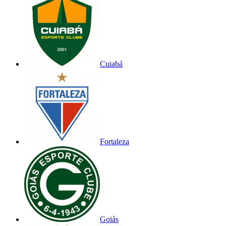
Cuiabá
Fortaleza
Goiás