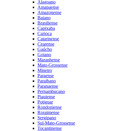
Alagoano
Amapaense
Amazonense
Baiano
Brasiliense
Capixaba
Carioca
Catarinense
Cearense
Gaúcho
Goiano
Maranhense
Mato-Grossense
Mineiro
Paraense
Paraibano
Paranaense
Pernambucano
Piauiense
Potiguar
Rondoniense
Roraimense
Sergipano
Sul-Mato-Grossense
Tocantinense