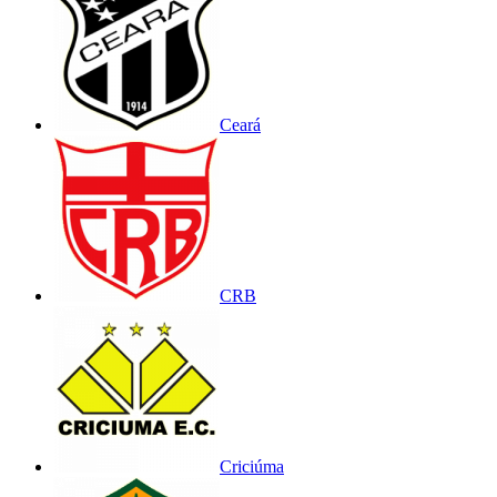
Ceará
CRB
Criciúma