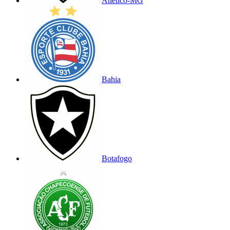
Atlético-MG
Bahia
Botafogo