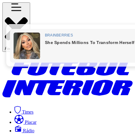
Fechar Menu
Times
Placar
Rádio