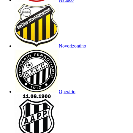
Náutico
Novorizontino
Operário