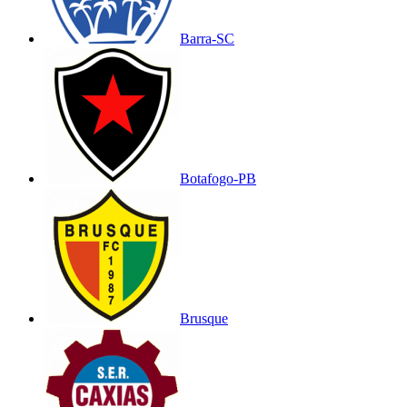
Barra-SC
Botafogo-PB
Brusque