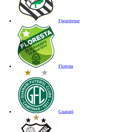
Figueirense
Floresta
Guarani