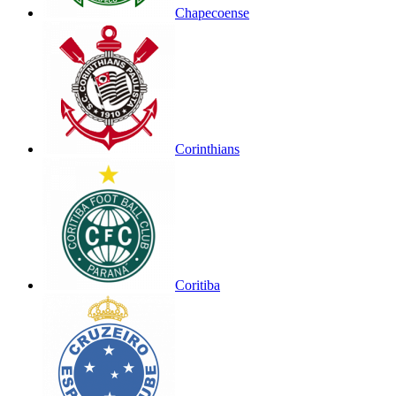
Chapecoense
Corinthians
Coritiba