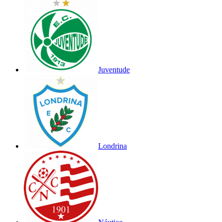
Juventude
Londrina