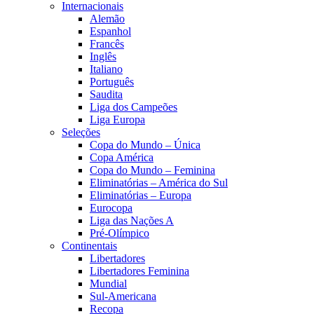
Internacionais
Alemão
Espanhol
Francês
Inglês
Italiano
Português
Saudita
Liga dos Campeões
Liga Europa
Seleções
Copa do Mundo – Única
Copa América
Copa do Mundo – Feminina
Eliminatórias – América do Sul
Eliminatórias – Europa
Eurocopa
Liga das Nações A
Pré-Olímpico
Continentais
Libertadores
Libertadores Feminina
Mundial
Sul-Americana
Recopa