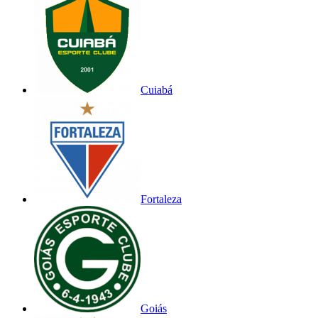
Cuiabá
Fortaleza
Goiás