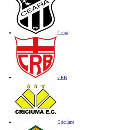
Ceará
CRB
Criciúma