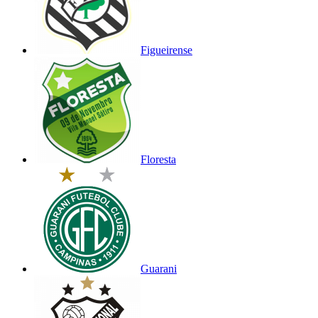
Figueirense
Floresta
Guarani