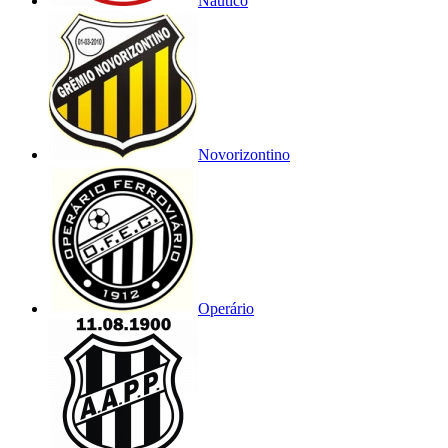
Náutico
Novorizontino
Operário