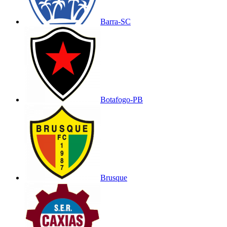
Barra-SC
Botafogo-PB
Brusque