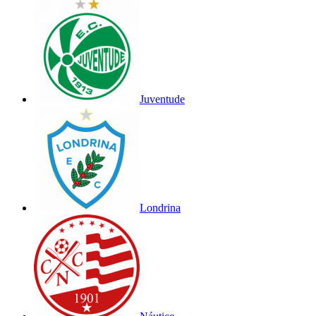
Juventude
Londrina