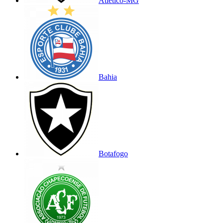
Atlético-MG
Bahia
Botafogo