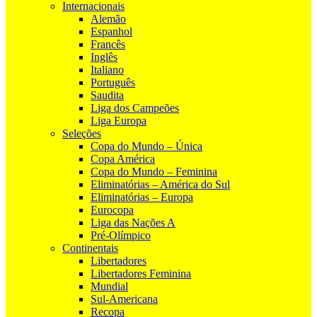
Internacionais
Alemão
Espanhol
Francês
Inglês
Italiano
Português
Saudita
Liga dos Campeões
Liga Europa
Seleções
Copa do Mundo – Única
Copa América
Copa do Mundo – Feminina
Eliminatórias – América do Sul
Eliminatórias – Europa
Eurocopa
Liga das Nações A
Pré-Olímpico
Continentais
Libertadores
Libertadores Feminina
Mundial
Sul-Americana
Recopa