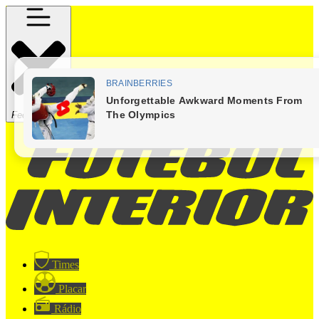
Fechar Menu
Times
Placar
Rádio