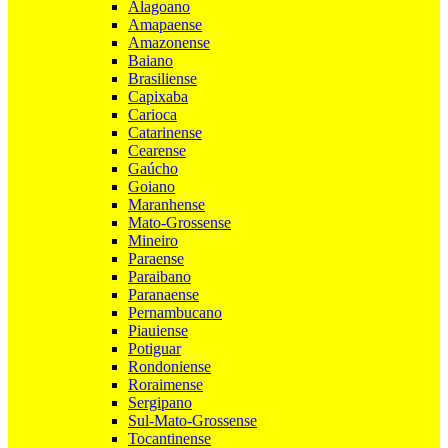
Alagoano
Amapaense
Amazonense
Baiano
Brasiliense
Capixaba
Carioca
Catarinense
Cearense
Gaúcho
Goiano
Maranhense
Mato-Grossense
Mineiro
Paraense
Paraibano
Paranaense
Pernambucano
Piauiense
Potiguar
Rondoniense
Roraimense
Sergipano
Sul-Mato-Grossense
Tocantinense