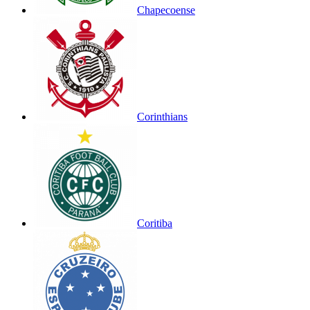
Chapecoense
Corinthians
Coritiba