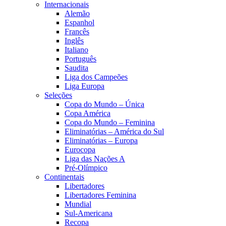
Internacionais
Alemão
Espanhol
Francês
Inglês
Italiano
Português
Saudita
Liga dos Campeões
Liga Europa
Seleções
Copa do Mundo – Única
Copa América
Copa do Mundo – Feminina
Eliminatórias – América do Sul
Eliminatórias – Europa
Eurocopa
Liga das Nações A
Pré-Olímpico
Continentais
Libertadores
Libertadores Feminina
Mundial
Sul-Americana
Recopa