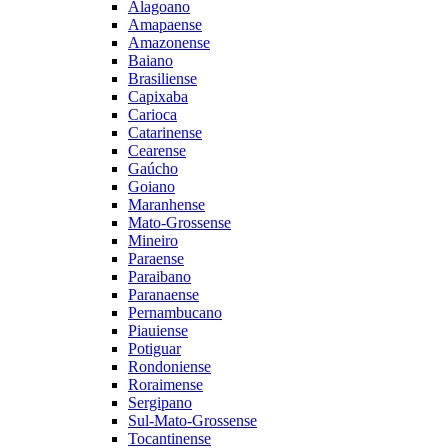
Alagoano
Amapaense
Amazonense
Baiano
Brasiliense
Capixaba
Carioca
Catarinense
Cearense
Gaúcho
Goiano
Maranhense
Mato-Grossense
Mineiro
Paraense
Paraibano
Paranaense
Pernambucano
Piauiense
Potiguar
Rondoniense
Roraimense
Sergipano
Sul-Mato-Grossense
Tocantinense