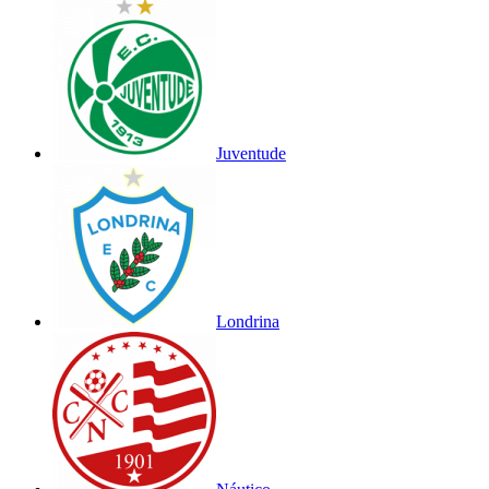
Juventude
Londrina