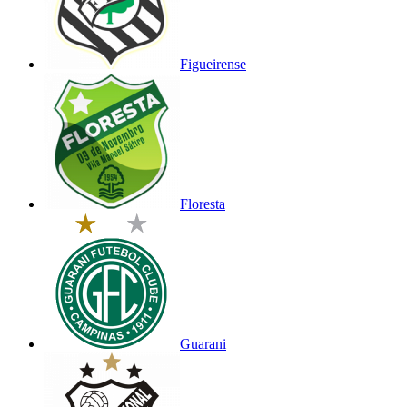
Figueirense
Floresta
Guarani