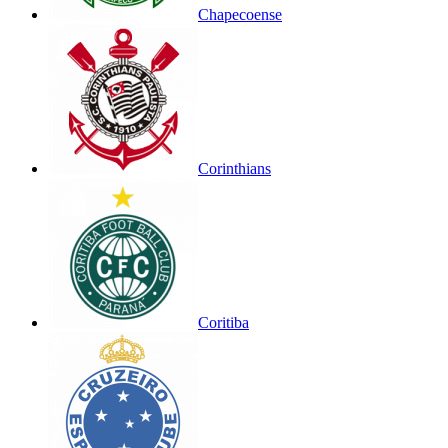
Chapecoense
Corinthians
Coritiba