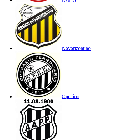
Náutico
Novorizontino
Operário