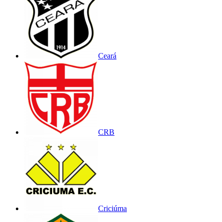
Ceará
CRB
Criciúma