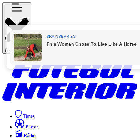
Fechar Menu
Times
Placar
Rádio