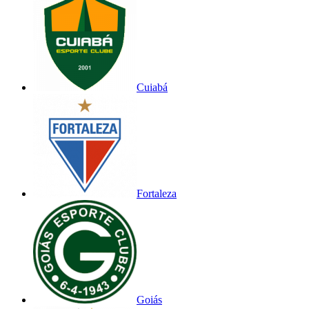
Cuiabá
Fortaleza
Goiás