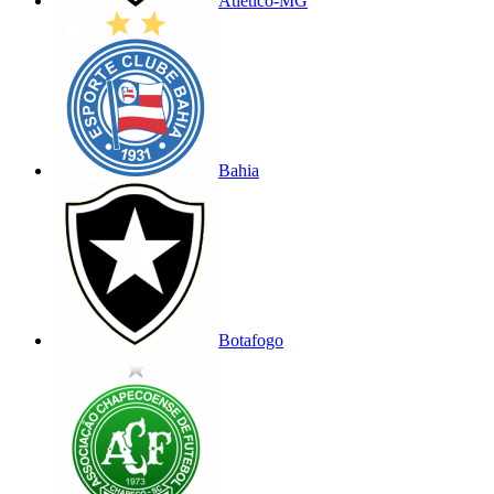
Atlético-MG
Bahia
Botafogo