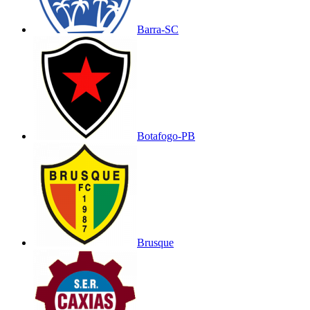
Barra-SC
Botafogo-PB
Brusque