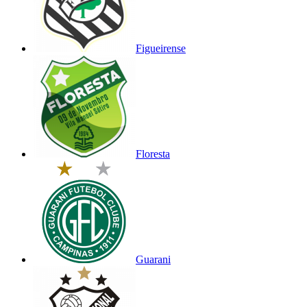
Figueirense
Floresta
Guarani