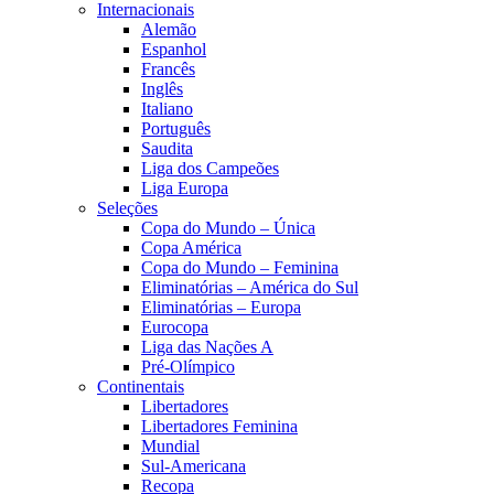
Internacionais
Alemão
Espanhol
Francês
Inglês
Italiano
Português
Saudita
Liga dos Campeões
Liga Europa
Seleções
Copa do Mundo – Única
Copa América
Copa do Mundo – Feminina
Eliminatórias – América do Sul
Eliminatórias – Europa
Eurocopa
Liga das Nações A
Pré-Olímpico
Continentais
Libertadores
Libertadores Feminina
Mundial
Sul-Americana
Recopa