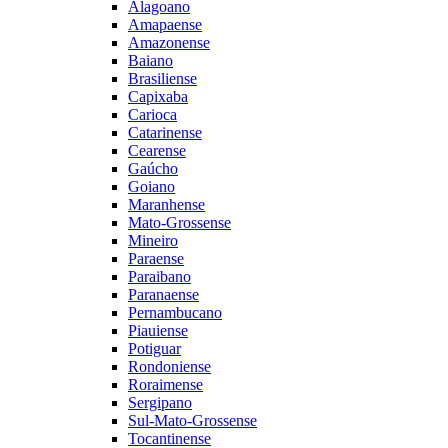
Alagoano
Amapaense
Amazonense
Baiano
Brasiliense
Capixaba
Carioca
Catarinense
Cearense
Gaúcho
Goiano
Maranhense
Mato-Grossense
Mineiro
Paraense
Paraibano
Paranaense
Pernambucano
Piauiense
Potiguar
Rondoniense
Roraimense
Sergipano
Sul-Mato-Grossense
Tocantinense