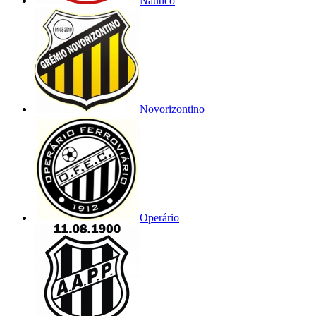
Náutico
Novorizontino
Operário