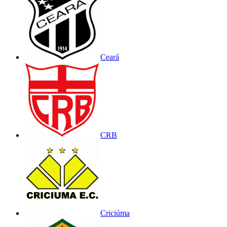
Ceará
CRB
Criciúma