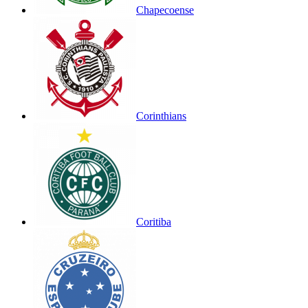
Chapecoense
Corinthians
Coritiba