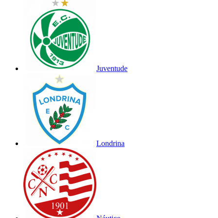
Juventude
Londrina