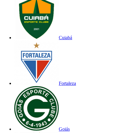
Cuiabá
Fortaleza
Goiás