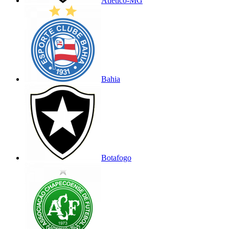
Atlético-MG
Bahia
Botafogo