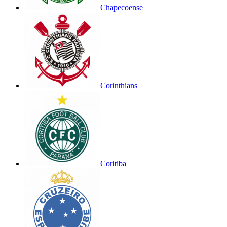
Chapecoense
Corinthians
Coritiba