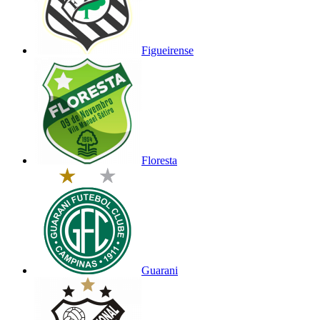
Figueirense
Floresta
Guarani