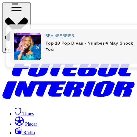
Fechar Menu
Times
Placar
Rádio