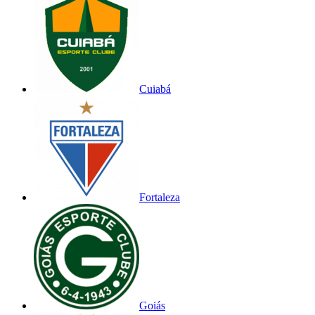
Cuiabá
Fortaleza
Goiás