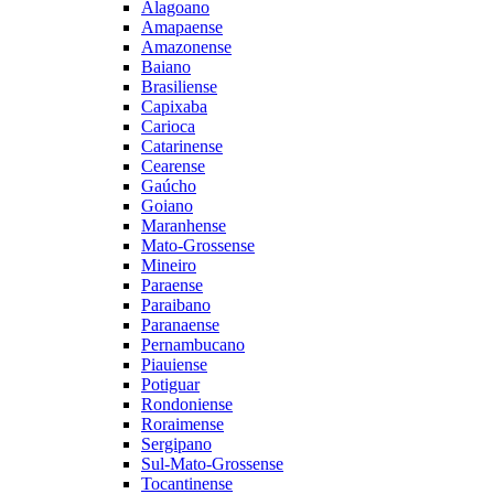
Alagoano
Amapaense
Amazonense
Baiano
Brasiliense
Capixaba
Carioca
Catarinense
Cearense
Gaúcho
Goiano
Maranhense
Mato-Grossense
Mineiro
Paraense
Paraibano
Paranaense
Pernambucano
Piauiense
Potiguar
Rondoniense
Roraimense
Sergipano
Sul-Mato-Grossense
Tocantinense