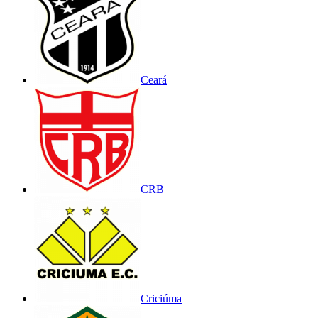
Ceará
CRB
Criciúma