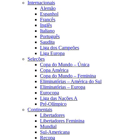
Internacionais
Alemão
Espanhol
Francês
Inglês
Italiano
Português
Saudita
Liga dos Campeões
Liga Europa
Seleções
Copa do Mundo – Única
Copa América
Copa do Mundo – Feminina
Eliminatórias – América do Sul
Eliminatórias – Europa
Eurocopa
Liga das Nações A
Pré-Olímpico
Continentais
Libertadores
Libertadores Feminina
Mundial
Sul-Americana
Recopa