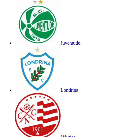
Juventude
Londrina