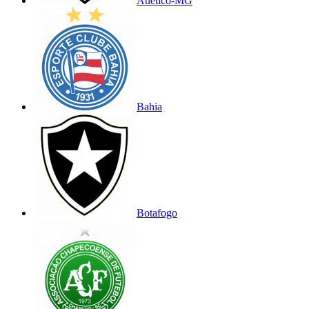
Atlético-MG
Bahia
Botafogo