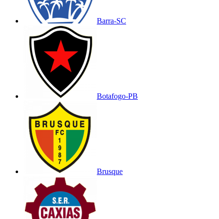
Barra-SC
Botafogo-PB
Brusque