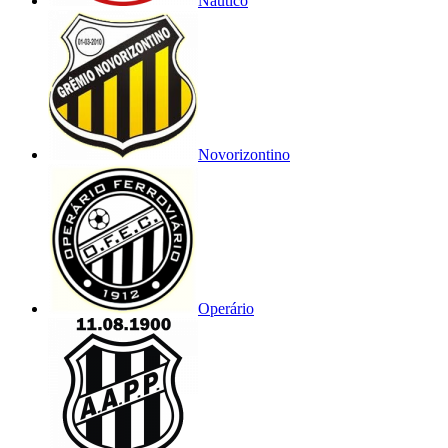
Náutico
Novorizontino
Operário