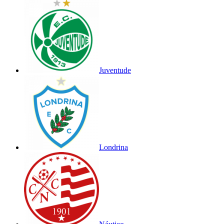
Juventude
Londrina