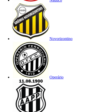
Náutico
Novorizontino
Operário