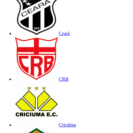
Ceará
CRB
Criciúma