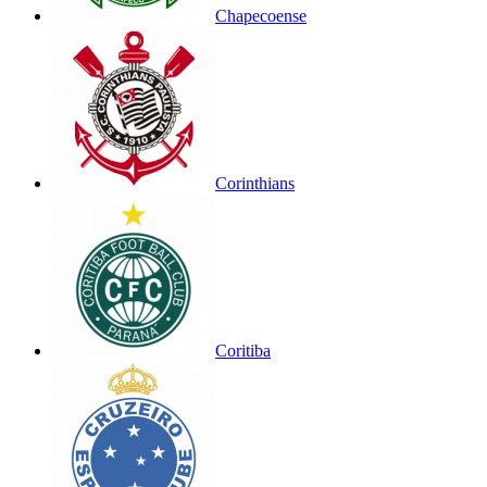
Chapecoense
Corinthians
Coritiba