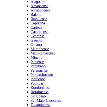
Alagoano
Amapaense
Amazonense
Baiano
Brasiliense
Capixaba
Carioca
Catarinense
Cearense
Gaúcho
Goiano
Maranhense
Mato-Grossense
Mineiro
Paraense
Paraibano
Paranaense
Pernambucano
Piauiense
Potiguar
Rondoniense
Roraimense
Sergipano
Sul-Mato-Grossense
Tocantinense