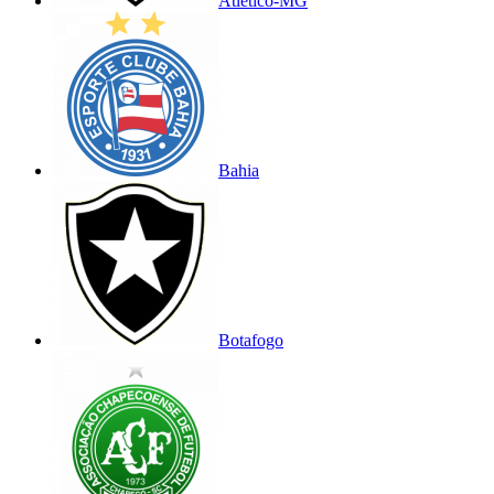
Atlético-MG
Bahia
Botafogo