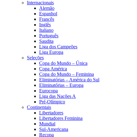
Internacionais
Alemão
Espanhol
Francês
Inglês
Italiano
Português
Saudita
Liga dos Campeões
Liga Europa
Seleções
Copa do Mundo – Única
Copa América
Copa do Mundo – Feminina
Eliminatórias – América do Sul
Eliminatórias – Europa
Eurocopa
Liga das Nações A
Pré-Olímpico
Continentais
Libertadores
Libertadores Feminina
Mundial
Sul-Americana
Recopa