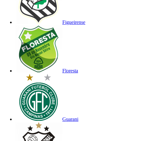
Figueirense
Floresta
Guarani