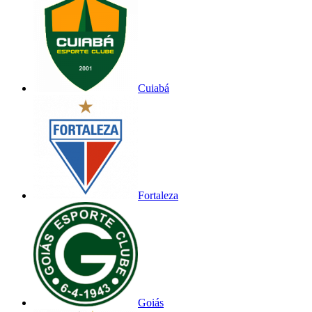
Cuiabá
Fortaleza
Goiás