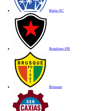
Barra-SC
Botafogo-PB
Brusque