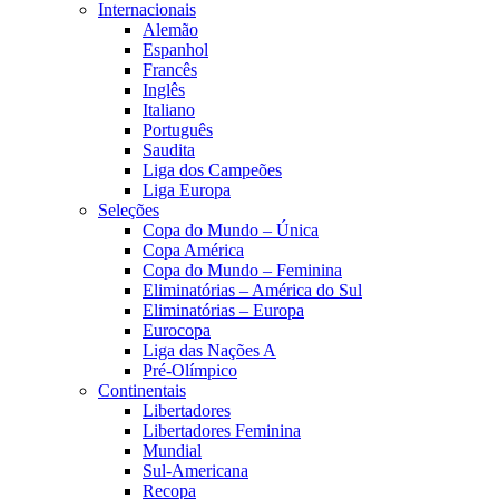
Internacionais
Alemão
Espanhol
Francês
Inglês
Italiano
Português
Saudita
Liga dos Campeões
Liga Europa
Seleções
Copa do Mundo – Única
Copa América
Copa do Mundo – Feminina
Eliminatórias – América do Sul
Eliminatórias – Europa
Eurocopa
Liga das Nações A
Pré-Olímpico
Continentais
Libertadores
Libertadores Feminina
Mundial
Sul-Americana
Recopa