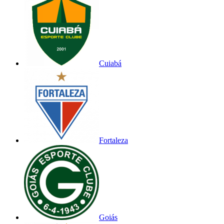
Cuiabá
Fortaleza
Goiás