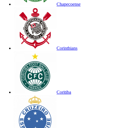
Chapecoense
Corinthians
Coritiba