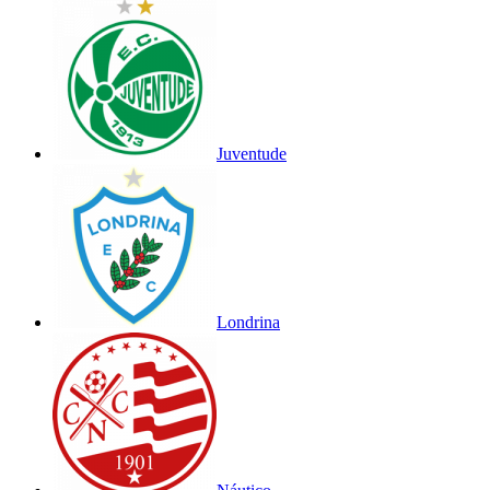
Juventude
Londrina