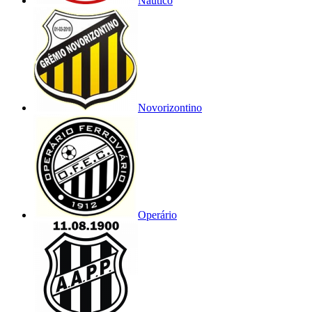
Náutico
Novorizontino
Operário