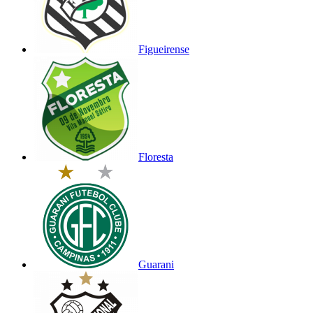
Figueirense
Floresta
Guarani