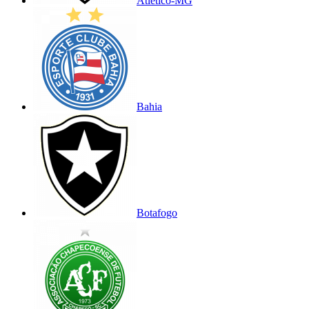
Atlético-MG
Bahia
Botafogo