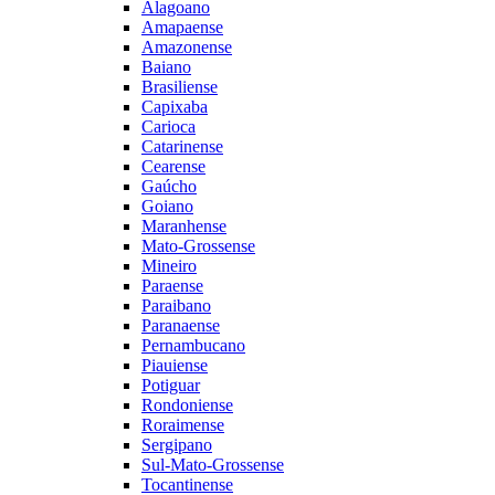
Alagoano
Amapaense
Amazonense
Baiano
Brasiliense
Capixaba
Carioca
Catarinense
Cearense
Gaúcho
Goiano
Maranhense
Mato-Grossense
Mineiro
Paraense
Paraibano
Paranaense
Pernambucano
Piauiense
Potiguar
Rondoniense
Roraimense
Sergipano
Sul-Mato-Grossense
Tocantinense