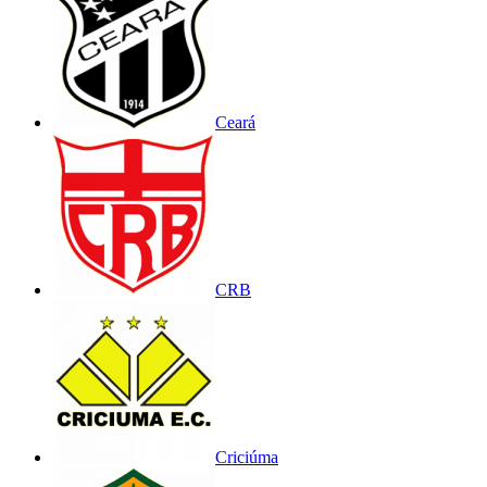
Ceará
CRB
Criciúma