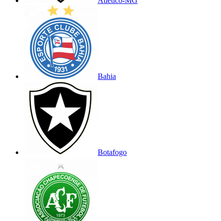
Atlético-MG
Bahia
Botafogo