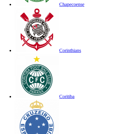
Chapecoense
Corinthians
Coritiba