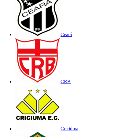
Ceará
CRB
Criciúma