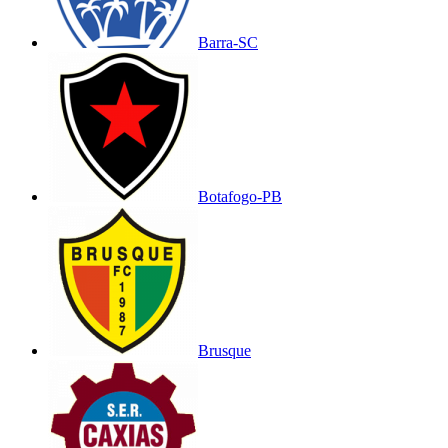
Barra-SC
Botafogo-PB
Brusque