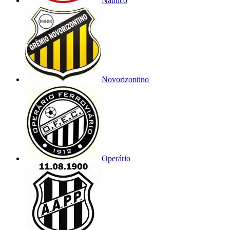
Náutico
Novorizontino
Operário