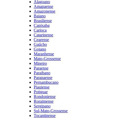
Alagoano
Amapaense
Amazonense
Baiano
Brasiliense
Capixaba
Carioca
Catarinense
Cearense
Gaúcho
Goiano
Maranhense
Mato-Grossense
Mineiro
Paraense
Paraibano
Paranaense
Pernambucano
Piauiense
Potiguar
Rondoniense
Roraimense
Sergipano
Sul-Mato-Grossense
Tocantinense