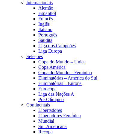
Internacionais
Alemão
Espanhol
Francês
Inglês
Italiano
Português
Saudita
Liga dos Campeões
Liga Europa
Seleções
Copa do Mundo – Única
Copa América
Copa do Mundo – Feminina
Eliminatórias – América do Sul
Eliminatórias – Europa
Eurocopa
Liga das Nações A
Pré-Olímpico
Continentais
Libertadores
Libertadores Feminina
Mundial
Sul-Americana
Recopa