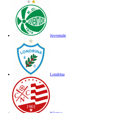
Juventude
Londrina