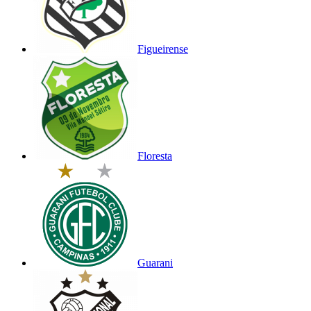
Figueirense
Floresta
Guarani