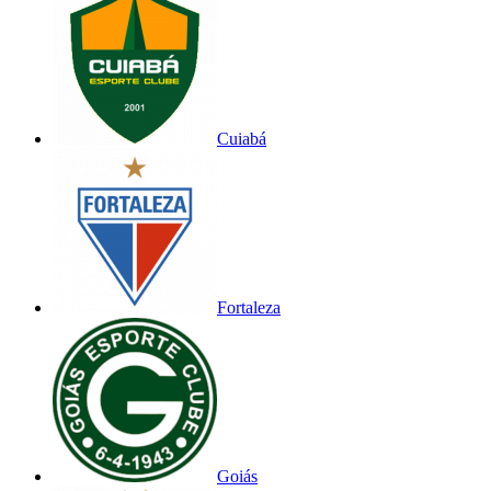
Cuiabá
Fortaleza
Goiás