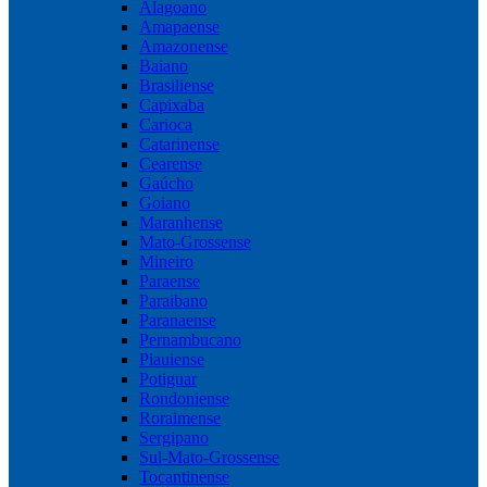
Alagoano
Amapaense
Amazonense
Baiano
Brasiliense
Capixaba
Carioca
Catarinense
Cearense
Gaúcho
Goiano
Maranhense
Mato-Grossense
Mineiro
Paraense
Paraibano
Paranaense
Pernambucano
Piauiense
Potiguar
Rondoniense
Roraimense
Sergipano
Sul-Mato-Grossense
Tocantinense