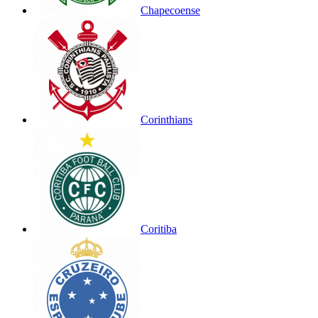
Chapecoense
Corinthians
Coritiba