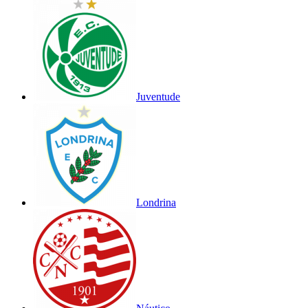
Juventude
Londrina