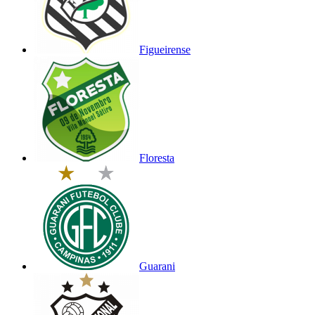
Figueirense
Floresta
Guarani