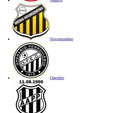
Náutico
Novorizontino
Operário