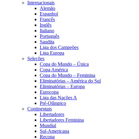
Internacionais
Alemão
Espanhol
Francês
Inglês
Italiano
Português
Saudita
Liga dos Campeões
Liga Europa
Seleções
Copa do Mundo – Única
Copa América
Copa do Mundo – Feminina
Eliminatórias – América do Sul
Eliminatórias – Europa
Eurocopa
Liga das Nações A
Pré-Olímpico
Continentais
Libertadores
Libertadores Feminina
Mundial
Sul-Americana
Recopa