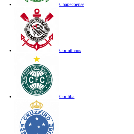
Chapecoense
Corinthians
Coritiba