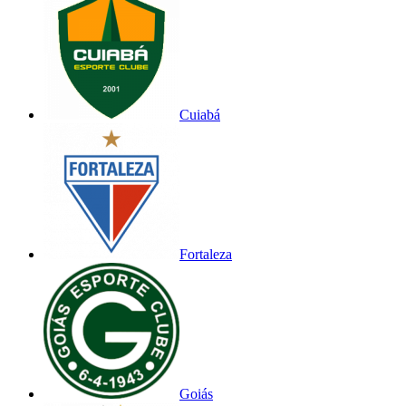
Cuiabá
Fortaleza
Goiás