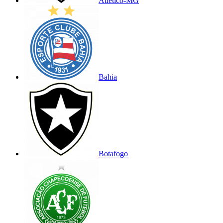
Atlético-MG
Bahia
Botafogo