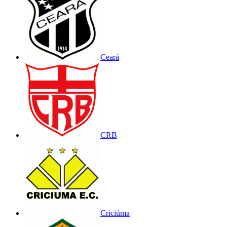
Ceará
CRB
Criciúma