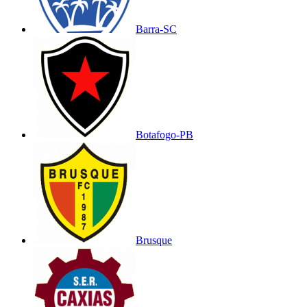
Barra-SC
Botafogo-PB
Brusque