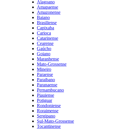
Alagoano
Amapaense
Amazonense
Baiano
Brasiliense
Capixaba
Carioca
Catarinense
Cearense
Gaúcho
Goiano
Maranhense
Mato-Grossense
Mineiro
Paraense
Paraibano
Paranaense
Pernambucano
Piauiense
Potiguar
Rondoniense
Roraimense
Sergipano
Sul-Mato-Grossense
Tocantinense