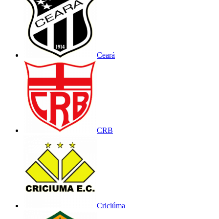
Ceará
CRB
Criciúma