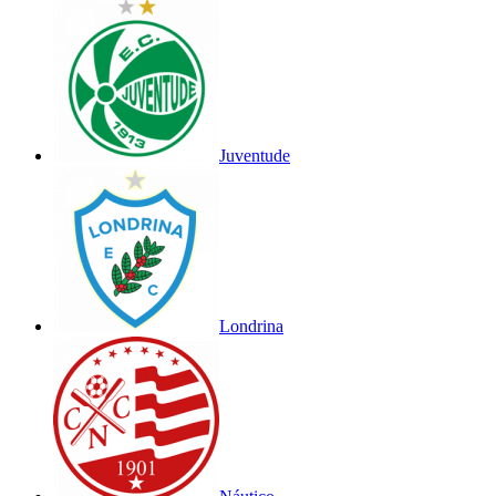
Juventude
Londrina