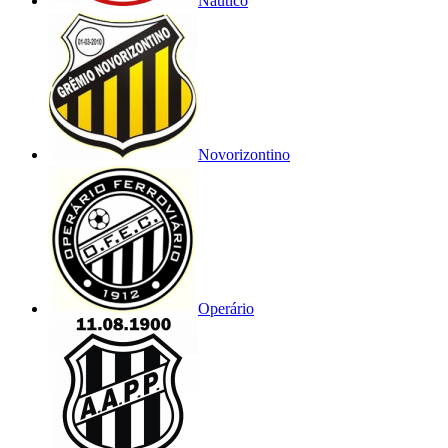
Náutico
Novorizontino
Operário