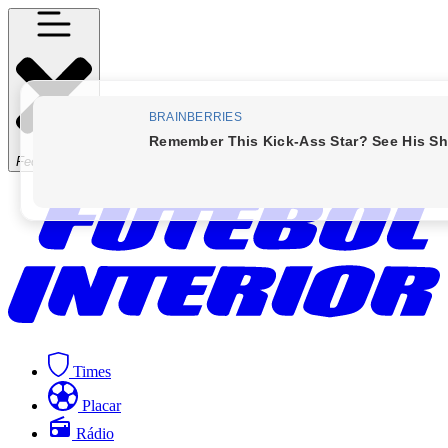
Fechar Menu
Times
Placar
Rádio