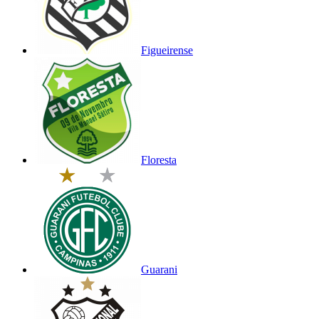
Figueirense
Floresta
Guarani