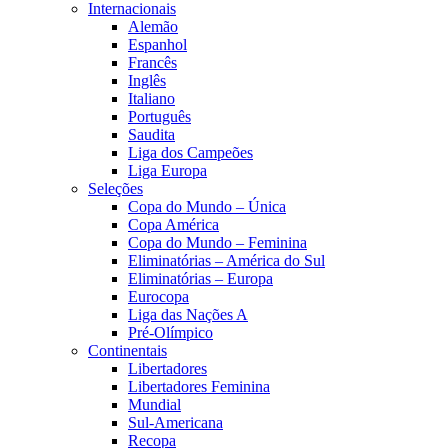
Internacionais
Alemão
Espanhol
Francês
Inglês
Italiano
Português
Saudita
Liga dos Campeões
Liga Europa
Seleções
Copa do Mundo – Única
Copa América
Copa do Mundo – Feminina
Eliminatórias – América do Sul
Eliminatórias – Europa
Eurocopa
Liga das Nações A
Pré-Olímpico
Continentais
Libertadores
Libertadores Feminina
Mundial
Sul-Americana
Recopa