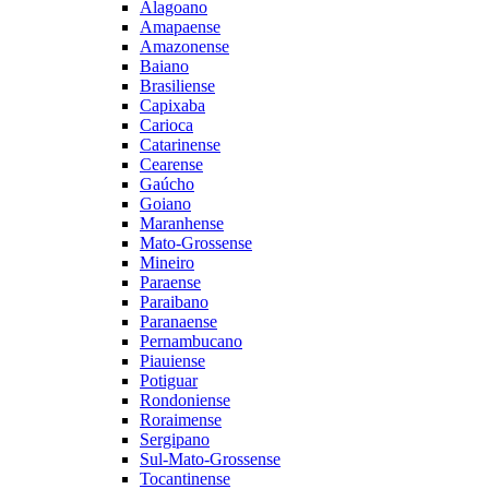
Alagoano
Amapaense
Amazonense
Baiano
Brasiliense
Capixaba
Carioca
Catarinense
Cearense
Gaúcho
Goiano
Maranhense
Mato-Grossense
Mineiro
Paraense
Paraibano
Paranaense
Pernambucano
Piauiense
Potiguar
Rondoniense
Roraimense
Sergipano
Sul-Mato-Grossense
Tocantinense