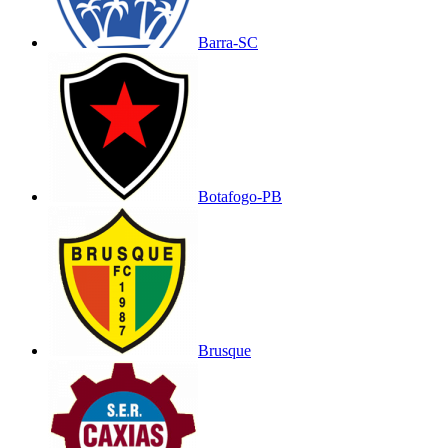
Barra-SC
Botafogo-PB
Brusque