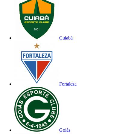
Cuiabá
Fortaleza
Goiás