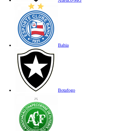
Atlético-MG
Bahia
Botafogo