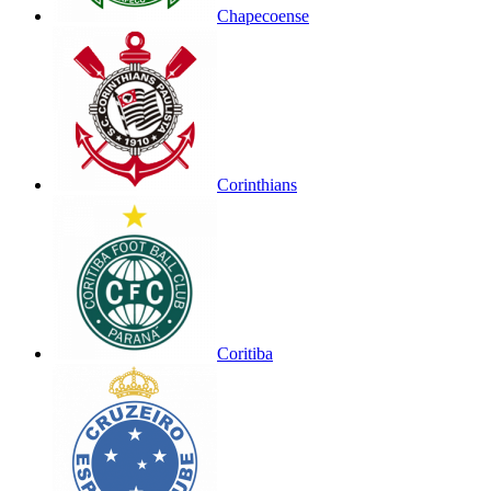
Chapecoense
Corinthians
Coritiba